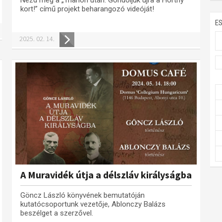
kort!” című projekt beharangozó videóját!
E
2025. 02. 14.
A Muravidék útja a délszláv királyságba
Göncz László könyvének bemutatóján
kutatócsoportunk vezetője, Ablonczy Balázs
beszélget a szerzővel.