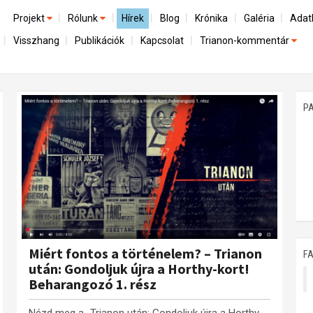
Projekt
Rólunk
Hírek
Blog
Krónika
Galéria
Adat
Visszhang
Publikációk
Kapcsolat
Trianon-kommentár
Előzmények
A kutatócsoport működéséről
Emlék
Dokumentumok
Nemzetközi kontextus: iratok és interpretációk
Munkatársaink
Mene
A trianoni szerződés
Az összeomlás és a magyar társadalom
P
Műhelymunkák
A békerendszer megszilárdulása
Utókor és emlékezet
Miért fontos a történelem? – Trianon
F
után: Gondoljuk újra a Horthy-kort!
Beharangozó 1. rész
Nézd meg a „Trianon után: Gondoljuk újra a Horthy