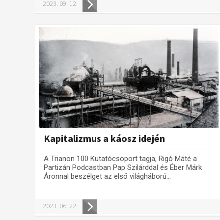
2023. 09. 12.
Kapitalizmus a káosz idején
A Trianon 100 Kutatócsoport tagja, Rigó Máté a
Partizán Podcastban Pap Szilárddal és Éber Márk
Áronnal beszélget az első világháború...
2023. 06. 22.