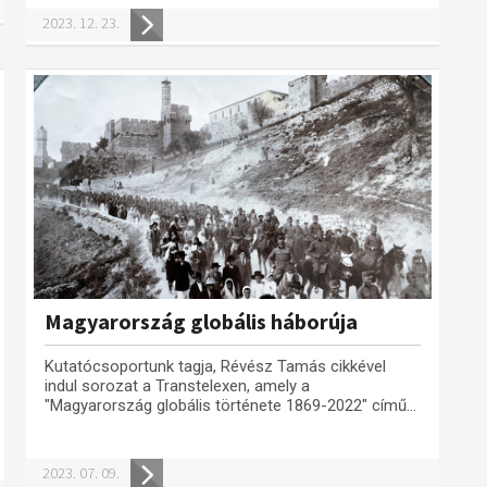
2023. 12. 23.
Magyarország globális háborúja
Kutatócsoportunk tagja, Révész Tamás cikkével
indul sorozat a Transtelexen, amely a
"Magyarország globális története 1869-2022" című...
2023. 07. 09.