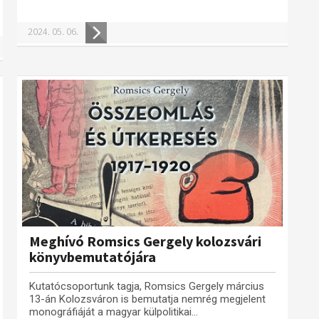
2024. 05. 06.
Meghívó Romsics Gergely kolozsvári
könyvbemutatójára
Kutatócsoportunk tagja, Romsics Gergely március
13-án Kolozsváron is bemutatja nemrég megjelent
monográfiáját a magyar külpolitikai...