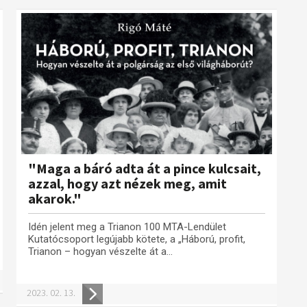
"Maga a báró adta át a pince kulcsait,
azzal, hogy azt nézek meg, amit
akarok."
Idén jelent meg a Trianon 100 MTA-Lendület
Kutatócsoport legújabb kötete, a „Háború, profit,
Trianon – hogyan vészelte át a...
2023. 02. 13.