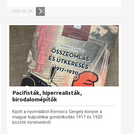
2024. 01. 26.
Pacifisták, hiperrealisták,
birodalomépítők
Kijött a nyomdából Romsics Gergely könyve a
magyar külpolitikai gondolkodás 1917 és 1920
közötti történetéről.