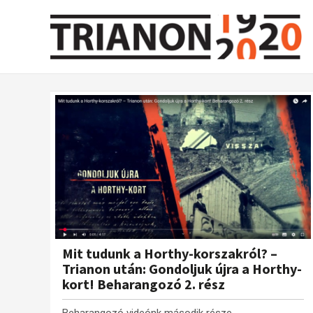
Mit tudunk a Horthy-korszakról? –
Trianon után: Gondoljuk újra a Horthy-
kort! Beharangozó 2. rész
Beharangozó videónk második része