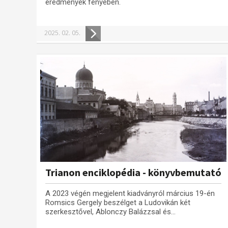
eredmények fényében.
2025. 02. 05.
Trianon enciklopédia - könyvbemutató
A 2023 végén megjelent kiadványról március 19-én
Romsics Gergely beszélget a Ludovikán két
szerkesztővel, Ablonczy Balázzsal és...