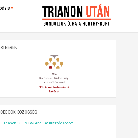
bázis
művek (feltöltés alatt)
kültek
ARTNEREK
ACEBOOK KÖZÖSSÉG
Trianon 100 MTA-Lendület Kutatócsoport