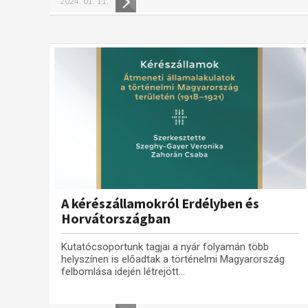
2024. 01. 11.
A kérészállamokról Erdélyben és
Horvátországban
Kutatócsoportunk tagjai a nyár folyamán több
helyszínen is előadtak a történelmi Magyarország
felbomlása idején létrejött...