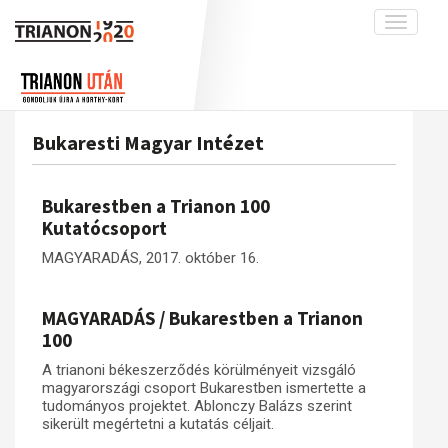
Toggle
navigati
Projekt
Rólunk
Előzmények
Hírek
A kutatócsoport működéséről
Nemzetközi kontextus: iratok és
Bukaresti Magyar Intézet
interpretációk
Blog
Munkatársaink
Az összeomlás és a magyar társadalom
Krónika
Bukarestben a Trianon 100
A békerendszer megszilárdulása
Galéria
Kutatócsoport
Utókor és emlékezet
Adatbázis
MAGYARADÁS, 2017. október 16.
Visszhang
Emlékművek (feltöltés alatt)
MAGYARADÁS / Bukarestben a Trianon
Publikációk
Menekültek
100
Kapcsolat
A trianoni békeszerződés körülményeit vizsgáló
Trianon-kommentár
magyarországi csoport Bukarestben ismertette a
tudományos projektet. Ablonczy Balázs szerint
Dokumentumok
sikerült megértetni a kutatás céljait.
A trianoni szerződés