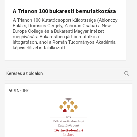
Műhelymunkák
A Trianon 100 bukaresti bemutatkozása
A Trianon 100 Kutatócsoport küldöttsége (Ablonczy
Balázs, Romsics Gergely, Zahorán Csaba) a New
Europe College és a Bukaresti Magyar Intézet
meghívására Bukarestben járt bemutatkozó
látogatáson, ahol a Román Tudományos Akadémia
képviselőivel is találkozott.
PARTNEREK