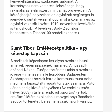
kenyérellátásához szükséges gabonát. A
kormánynak nem volt ereje, lehetősége, hogy
rekvirálja az élelmiszert, mint a háború éveiben. A
kétségbeejtő helyzetben az egyházak segítségét is
igénybe kívánták venni, ahogy arról a kormány és az
egyházi vezetők közötti 1919. novemberi levélváltás
is tanúskodik. (A leveleket Bódy Zsombor
bocsátotta a Trianon100 rendelkezésére.)
Glant Tibor: Emlékezetpolitika – egy
képeslap kapcsán
A mellékelt képeslapon két olyan szobrot látunk,
amelyek régen nincsenek már meg. A huszadik
századi Közép–Európa történetét talán a szobrok
jövése – menése írja le legjobban. Budapesten
Szoborparkot hoztak létre a kommunizmust soha
meg nem tapasztalt nyugati turisták számára, Pótó
János pedig kiváló könyvében (Az emlékeztetés
helyei, 2003) írta le a rendkívül „sportos” (értsd:
emlékmű létére szokatlanul mozgékony) Bandholtz-
szobor történetét. De ez nem csak nálunk van így.