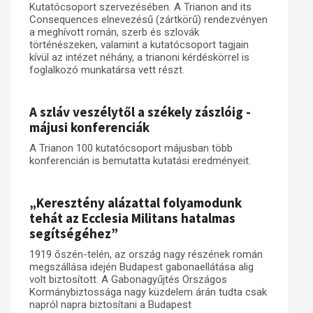
Kutatócsoport szervezésében. A Trianon and its
Consequences elnevezésű (zártkörű) rendezvényen
a meghívott román, szerb és szlovák
történészeken, valamint a kutatócsoport tagjain
kívül az intézet néhány, a trianoni kérdéskörrel is
foglalkozó munkatársa vett részt.
A szláv veszélytől a székely zászlóig -
májusi konferenciák
A Trianon 100 kutatócsoport májusban több
konferencián is bemutatta kutatási eredményeit.
„Keresztény alázattal folyamodunk
tehát az Ecclesia Militans hatalmas
segítségéhez”
1919 őszén-telén, az ország nagy részének román
megszállása idején Budapest gabonaellátása alig
volt biztosított. A Gabonagyűjtés Országos
Kormánybiztossága nagy küzdelem árán tudta csak
napról napra biztosítani a Budapest