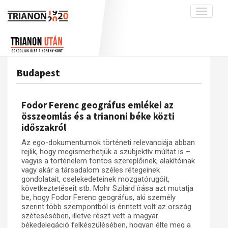
Toggle
navigati
Projekt
Rólunk
Előzmények
Hírek
A kutatócsoport működéséről
Nemzetközi kontextus: iratok és
Budapest
interpretációk
Blog
Munkatársaink
Az összeomlás és a magyar társadalom
Krónika
Fodor Ferenc geográfus emlékei az
A békerendszer megszilárdulása
Galéria
összeomlás és a trianoni béke közti
időszakról
Utókor és emlékezet
Adatbázis
Az ego-dokumentumok történeti relevanciája abban
Visszhang
Emlékművek (feltöltés alatt)
rejlik, hogy megismerhetjük a szubjektív múltat is –
Publikációk
vagyis a történelem fontos szereplőinek, alakítóinak
Menekültek
vagy akár a társadalom széles rétegeinek
Kapcsolat
gondolatait, cselekedeteinek mozgatórugóit,
következtetéseit stb. Mohr Szilárd írása azt mutatja
Trianon-kommentár
be, hogy Fodor Ferenc geográfus, aki személy
szerint több szempontból is érintett volt az ország
Dokumentumok
szétesésében, illetve részt vett a magyar
békedelegáció felkészülésében, hogyan élte meg a
A trianoni szerződés