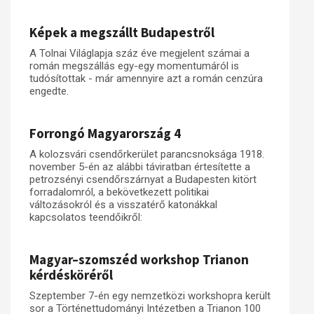
Képek a megszállt Budapestről
A Tolnai Világlapja száz éve megjelent számai a
román megszállás egy-egy momentumáról is
tudósítottak - már amennyire azt a román cenzúra
engedte.
Forrongó Magyarország 4
A kolozsvári csendőrkerület parancsnoksága 1918.
november 5-én az alábbi táviratban értesítette a
petrozsényi csendőrszárnyat a Budapesten kitört
forradalomról, a bekövetkezett politikai
változásokról és a visszatérő katonákkal
kapcsolatos teendőikről:
Magyar–szomszéd workshop Trianon
kérdésköréről
Szeptember 7-én egy nemzetközi workshopra került
sor a Történettudományi Intézetben a Trianon 100