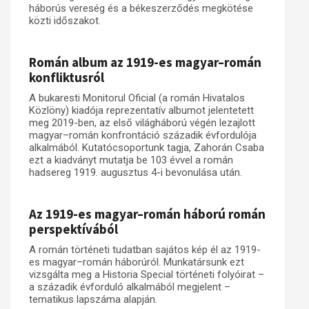
háborús vereség és a békeszerződés megkötése
közti időszakot.
Műhelymunkák
Román album az 1919-es magyar–román
konfliktusról
A bukaresti Monitorul Oficial (a román Hivatalos
Közlöny) kiadója reprezentatív albumot jelentetett
meg 2019-ben, az első világháború végén lezajlott
magyar–román konfrontáció századik évfordulója
alkalmából. Kutatócsoportunk tagja, Zahorán Csaba
ezt a kiadványt mutatja be 103 évvel a román
hadsereg 1919. augusztus 4-i bevonulása után.
Az 1919-es magyar–román háború román
perspektívából
A román történeti tudatban sajátos kép él az 1919-
es magyar–román háborúról. Munkatársunk ezt
vizsgálta meg a Historia Special történeti folyóirat –
a századik évforduló alkalmából megjelent –
tematikus lapszáma alapján.