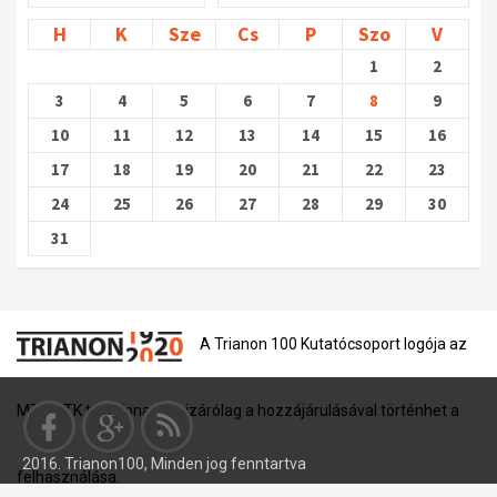
H
K
Sze
Cs
P
Szo
V
1
2
3
4
5
6
7
8
9
10
11
12
13
14
15
16
17
18
19
20
21
22
23
24
25
26
27
28
29
30
31
A Trianon 100 Kutatócsoport logója az
MTA BTK tulajdona, és kizárólag a hozzájárulásával történhet a
2016. Trianon100, Minden jog fenntartva
felhasználása.