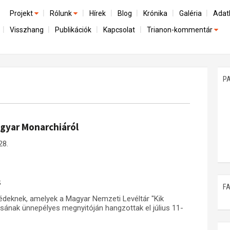
Projekt
Rólunk
Hírek
Blog
Krónika
Galéria
Adat
Visszhang
Publikációk
Kapcsolat
Trianon-kommentár
Előzmények
A kutatócsoport működéséről
Emlék
Dokumentumok
Nemzetközi kontextus: iratok és interpretációk
Munkatársaink
Mene
A trianoni szerződés
Az összeomlás és a magyar társadalom
P
Műhelymunkák
A békerendszer megszilárdulása
Utókor és emlékezet
agyar Monarchiáról
28.
s
F
édeknek, amelyek a Magyar Nemzeti Levéltár "Kik
sának ünnepélyes megnyitóján hangzottak el július 11-