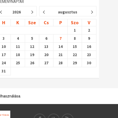
SEMÉNYNAPTÁR
2026
augusztus
H
K
Sze
Cs
P
Szo
V
1
2
3
4
5
6
7
8
9
10
11
12
13
14
15
16
17
18
19
20
21
22
23
24
25
26
27
28
29
30
31
elhasználása.
ar Főiskola