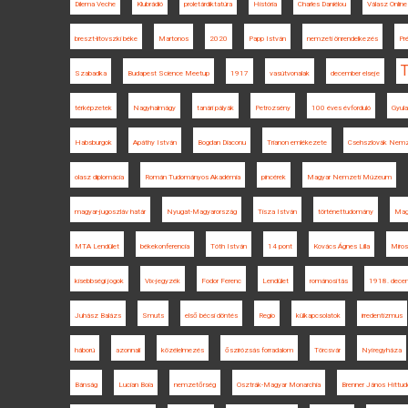
Dilema Veche
Klubrádió
proletárdiktatúra
História
Charles Daniélou
Válasz Online
breszt-litovszki béke
Martonos
2020
Papp István
nemzeti önrendelkezés
Pr
T
Szabadka
Budapest Science Meetup
1917
vasútvonalak
december elseje
térképzetek
Nagyhalmágy
tanári pályák
Petrozsény
100 éves évforduló
Gyula
Habsburgok
Apáthy István
Bogdan Diaconu
Trianon emlékezete
Csehszlovák Nemze
olasz diplomácia
Román Tudományos Akadémia
pincérek
Magyar Nemzeti Múzeum
magyar-jugoszláv határ
Nyugat-Magyarország
Tisza István
történettudomány
Mag
MTA Lendület
békekonferencia
Tóth István
14 pont
Kovács Ágnes Lilla
Miros
kisebbségi jogok
Vix-jegyzék
Fodor Ferenc
Lendület
románosítás
1918. decem
Juhász Balázs
Smuts
első bécsi döntés
Regio
külkapcsolatok
irredentizmus
háború
azonnali
közélelmezés
őszirózsás forradalom
Törcsvár
Nyíregyháza
Bánság
Lucian Boia
nemzetőrség
Osztrák-Magyar Monarchia
Brenner János Hittud