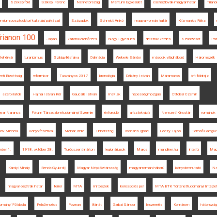
Székelyföld
Sziklay Ferenc
Németország
Meritum Egyesület
csehszlovák-magyar határ
Triano
émium posztdoktori kutatási pályázat
Századok
Schmidt Anikó
magyar-román határ
Krizmanics Réka
rianon 100
Japán
katonai ellenőrzés
Nagy Egyesülés
délszláv kérdés
Szászcsór
Pát
fehérvár
turanizmus
Szilágyillésfalva
Dalmácia
Wekerle Sándor
második világháború
Háromszék
ti Bizottság
reformkor
Tusványos 2017
kronológia
Dékány István
Máramaros
brit földrajz
szerb iratok
Hajnal István Kör
Gaucsík István
ma7.sk
népességmozgás
Ottokar Czernin
yar Narancs
Fórum Társadalomtudományi Szemle
évforduló
arisztokrácia
Nemzeti Kincstár
románok
lav Michela
Könyvfesztivál
Molnár Imre
Finnország
Romsics Ignác
Lóczy Lajos
Tomáš Garrigu
ber 1.
1918. október 28.
Turócszentmárton
legionáriusok
Maros
mandiner.hu
interjú
Mag
Károlyi Mihály
Benda Gyula-díj
Magyar Népköztársaság
magyar-román háború
könyvbemutató
Na
magyar-osztrák határ
terror
MTA
mítoszok
koncepciós per
MTA BTK Történettudományi Intéze
ományi Főiskola
Felsőmoécs
Poznan
Bánát
Garbai Sándor
leszerelés
Komárom
hátország