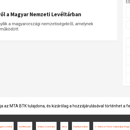
E
ről a Magyar Nemzeti Levéltárban
 nyílik a magyarországi nemzetiségekről, amelynek
eműködött.
ja az MTA BTK tulajdona, és kizárólag a hozzájárulásával történhet a f
yei Levéltár
konfliktusok
Marius Cosmeanu
Déva
impériumváltás
II. Rákóczi Ferenc Kárpátaljai Magy