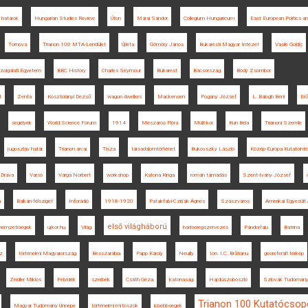
határok
Hungarian Studies Review
Úton
Márai Sándor
Collegium Hungaricum
East European Politics a
Tornova
Trianon 100 MTA-Lendület
Újléta
Gömöry János
Bukaresti Magyar Intézet
Vasile Goldiș
olgálati Egyetem
BBC History
Charles Seymour
Bukarest
Bácsország
Bódy Zsombor
t
Zenta
Kosztolányi Dezső
wagon dwellers
Mackensen
Pogány József
L. Balogh Béni
Er
segélyek
World Science Forum
1914
Mészáros Flóra
Múlt-kor
Kun Béla
Trianoni Szemle
jugoszláv határ
Trianon arcai
Tisza
társadalomtörténet
Bukovszky László
Közép-Európa Kutatóint
Dráva
Varsó
Varga Norbert
workshop
Katona Kinga
román támadás
Szent-Ivány József
a
Balkán-félsziget
Inforádió
1918-1920
Patakfalvi-Czirják Ágnes
Szászváros
Amerikai Egyesült
első világháború
nemzetiségek
ujkor.hu
Világ
hadseregszervezés
Pándorfalu
Batrina
z
történelmi Magyarország
Besszarábia
Papp Károly
Neuilly
Ion. I.C. Brătianu
georeferált térkép
Zeidler Miklós
Felvidék
szerbek
Csáth Géza
katonaság
Hajdúszoboszló
Szlovák Tudomány
Trianon 100 Kutatócsop
Magyar Tudomány Ünnepe
történelmi mítoszok
kisebbségek