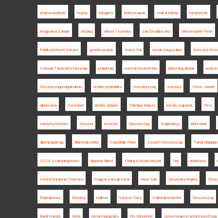
Marosvásárhely
hvg.hu
refugees
hétköznapok
etnikai térkép
határtervek
Magyarosi Sándor
tényleg
Wilson 14 pontja
Jan Chodějovský
Wintermantel Péter
Politikatörténeti Intézet
gyerekvonatok
Hatos Pál
román megszállás
Nemzeti Közsz
Szlovák Tanácsköztársaság
polgárság
katonai összeomlás
béketárgyalások
podcas
Oroszországi polgárháború
emlékezetpolitika
Horvátország
Somorja
Steve Jobbitt
diplomácia
Szombat
Bödők Gergely
Pálvölgyi Balázs
román csapatok
Pécs
eseménytörténet
Slovenia
recenzió
Olaszország
Nagybánya
Ruhr-vidék
állampolgárság
Állami lakótelep
Csunderlik Péter
Szovjet-Oroszország
Tolnai Világlapj
SZTE Szabadegyetem
Apponyi Albert
Földrajzi Közlemények
Iaşi
adatbázis
Central European Horizons
magyar-szlovák határ
New York
Slovenska Krajina
Elzás
föderalizmus
Éhínség
kiállítás
Vojtech Tuka
Háborúból békébe
Oroszország
Bárdi Nándor
Déda
román népgyűlés
Pro Minoritate
szövetségközi antant-bizottság