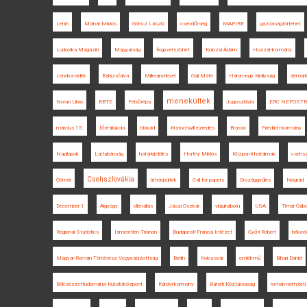
Lenin
Molnár Miklós
Göncz László
csendőrség
MAPIRE
gazdaságtörténet
Ludovika Magazin
Magyarság
fegyverszünet
Kolozsi Ádám
Huszár-kormány
Lendva-vidék
Balázsfalva
Millerand-levél
Gali Máté
Háromegy Királyság
demark
menekültek
Noran Libro
BBTE
Felsőrépa
Jugoszlávia
ERC NEPOST
március 15.
főreáliskola
blokád
Kratochwill ezredes
Brassó
Friedrich-kormány
Napilapok
Lajtabánság
határkijelölés
Horthy Miklós
Központi hatalmak
csehsz
Csehszlovákia
Gömör
áttelepültek
Call for papers
Országgyűlés
Nógrád
December 1
Algyógy
ellenállás
Jászi Oszkár
világháború
USA
Timár Gábo
Regional Statistics
Ismeretlen Trianon
Budapesti Francia Intézet
Győri Róbert
békee
Magyar-Román Történész Vegyesbizottság
Berlin
Kolozsvár
emlékmű
Bihari Dániel
Bölcsészettudományi Kutatóközpont
Károlyi-kormány
Bánáti Köztársaság
román nemzeti