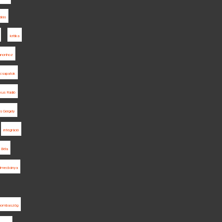
kálás
kritika
ianonhoz
 csapatok
ikus Rádió
s Gergely
integráció
 Béla
lmecbánya
Gombaszög