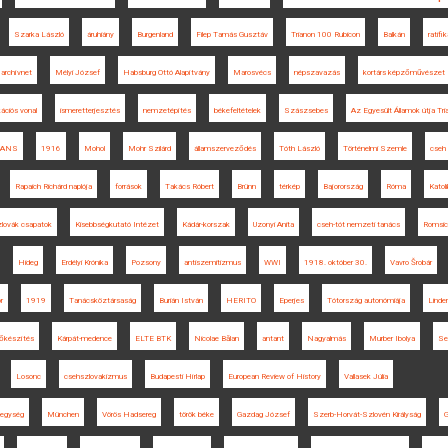
Szarka László
áruhiány
Burgenland
Filep Tamás Gusztáv
Trianon 100 Rubicon
Balkán
ratifi
archívnet
Mélyi József
Habsburg Ottó Alapítvány
Marosvécs
népszavazás
kortárs képzőművészet
ációs vonal
ismeretterjesztés
nemzetépítés
békefeltételek
Szászsebes
Az Egyesült Államok útja Tr
RANS
1916
Mohol
Mohr Szilárd
államszerveződés
Tóth László
Történelmi Szemle
cseh
Rapaich Richárd naplója
források
Takács Róbert
Brünn
térkép
Bajorország
Róma
Katol
lovák csapatok
Kisebbségkutató Intézet
Kádár-korszak
Uzonyi Anita
cseh-tót nemzeti tanács
Romsic
Hideg
Erdélyi Krónika
Pozsony
antiszemitizmus
WWI
1918. október 30.
Vavro Šrobár
r
1919
Tanácsköztársaság
Burián István
HERITO
Eperjes
Tótország autonómiája
Linder
lőkészítés
Kárpát-medence
ELTE BTK
Nicolae Bălan
antant
Nagyalmás
Murber Ibolya
Se
Losonc
csehszlovakizmus
Budapesti Hírlap
European Review of History
Vallasek Júlia
 egység
München
Vörös Hadsereg
török béke
Gazdag József
Szerb-Horvát-Szlovén Királyság