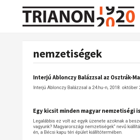
nemzetiségek
Interjú Ablonczy Balázzsal az Osztrák-M
Interjú Ablonczy Balázzsal a 24.hu-n, 2018. október 
Egy kicsit minden magyar nemzetiségi i
Legalábbis ez volt az egyik üzenete azoknak a besz
vagyunk? Magyarországi nemzetiségek" nevű kiállítá
én, a Bécsi kapu téri épület kiállítótermében.