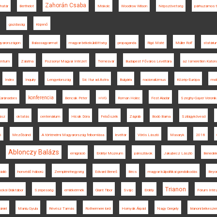
Zahorán Csaba
határ
Berthelot
Miskolc
Woodrow Wilson
Népszövetség
párhuzamos t
gazdaság
Kisjenő
gyarországon
Balassagyarmat
magyar békeküldöttség
propaganda
Rigó Máté
Müller Rolf
statári
entum
Zalatna
Pozsonyi Magyar Intézet
Temesvár
Budapest Főváros Levéltára
az Ismeretlen Katona
Index
Inquiry
Lengyelország
Sic Itur ad Astra
Bulgária
nacionalizmus
Közép-Európa
mobi
konferencia
aránsebes
Bencsik Péter
HVG
Roman Holec
Fest Aladár
Szeghy-Gayer Veronik
ász
oktatás
centenárium
Hicsik Dóra
Felsőszék
Zágráb
Bodó Barna
Szilágykövesd
ó
Mezőbánd
A történelmi Magyarország felbomlása
levéltár
Vörös László
Masaryk
2018
Ablonczy Balázs
emigráció
Erdélyi Múzeum
pánszlávok
Jakubecz László
Benedek
Rádió
honvédő háború
Zempléni-hegység
Edvard Beneš
Bécs
magyar külpolitikai gondolkodás
Beyo
Trianon
ockói Diáktábor
Szepesség
emlékérmék
Glant Tibor
Svájc
Erdély
Fórum Inté
niel
Maniu Gyula
Révész Tamás
Rothermere lord
Hornyák Árpád
Nagy Gergely
trianoni békesz