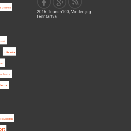
nd Societies
2016. Trianon100, Minden jog
fenntartva
őszak
műhelyvita
ézet
conference
 Államok
os Akadémia
ort