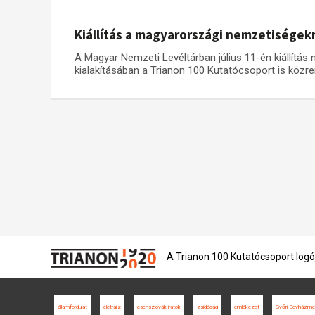
Kiállítás a magyarországi nemzetiségek
A Magyar Nemzeti Levéltárban július 11-én kiállítás
kialakításában a Trianon 100 Kutatócsoport is közr
A Trianon 100 Kutatócsoport logó
államfordulat
életrajz
csehszlovák iratok
zsidóság
emlékezet
Győri Egyházmeg