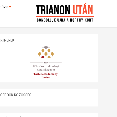
bázis
művek (feltöltés alatt)
kültek
ARTNEREK
ACEBOOK KÖZÖSSÉG