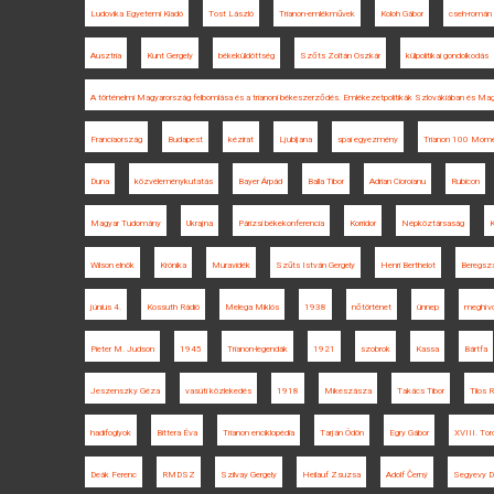
Ludovika Egyetemi Kiadó
Tost László
Trianon-emlékművek
Koloh Gábor
cseh-román 
Ausztria
Kunt Gergely
békeküldöttség
Szőts Zoltán Oszkár
külpolitikai gondolkodás
A történelmi Magyarország felbomlása és a trianoni békeszerződés. Emlékezetpolitikák Szlovákiában és Ma
Franciaország
Budapest
kézirat
Ljubljana
spai egyezmény
Trianon 100 Mom
Duna
közvéleménykutatás
Bayer Árpád
Balla Tibor
Adrian Cioroianu
Rubicon
Magyar Tudomány
Ukrajna
Párizsi békekonferencia
Korridor
Népköztársaság
K
Wilson elnök
Krónika
Muravidék
Szűts István Gergely
Henri Berthelot
Beregsz
június 4.
Kossuth Rádió
Melega Miklós
1938
nőtörténet
ünnep
meghív
Pieter M. Judson
1945
Trianon-legendák
1921
szobrok
Kassa
Bártfa
Jeszenszky Géza
vasúti közlekedés
1918
Mikeszásza
Takács Tibor
Tilos 
hadifoglyok
Bittera Éva
Trianon enciklopédia
Tarján Ödön
Egry Gábor
XVIII. Tor
Deák Ferenc
RMDSZ
Szilvay Gergely
Heilauf Zsuzsa
Adolf Černý
Segyevy Dá