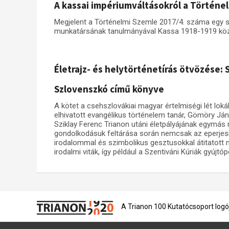
A kassai impériumváltásokról a Történe
Megjelent a Történelmi Szemle 2017/4. száma egy s
munkatársának tanulmányával Kassa 1918-1919 közöt
Életrajz- és helytörténetírás ötvözése:
Szlovenszkó című könyve
A kötet a csehszlovákiai magyar értelmiségi lét lokáli
elhivatott evangélikus történelem tanár, Gömöry Ján
Sziklay Ferenc Trianon utáni életpályájának egymás m
gondolkodásuk feltárása során nemcsak az eperjesi és
irodalommal és szimbolikus gesztusokkal átitatott
irodalmi viták, így például a Szentiváni Kúriák gyújtóp
A Trianon 100 Kutatócsoport logó