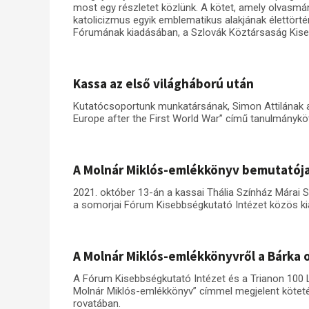
most egy részletet közlünk. A kötet, amely olvasmá
katolicizmus egyik emblematikus alakjának élettörté
Fórumának kiadásában, a Szlovák Köztársaság Kiseb
Kassa az első világháború után
Kutatócsoportunk munkatársának, Simon Attilának an
Europe after the First World War” című tanulmánykö
A Molnár Miklós-emlékkönyv bemutatój
2021. október 13-án a kassai Thália Színház Márai 
a somorjai Fórum Kisebbségkutató Intézet közös ki
A Molnár Miklós-emlékkönyvről a Bárka 
A Fórum Kisebbségkutató Intézet és a Trianon 100 
Molnár Miklós-emlékkönyv” címmel megjelent köteté
rovatában.