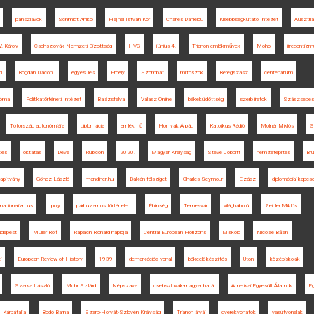
pánszlávok
Schmidt Anikó
Hajnal István Kör
Charles Daniélou
Kisebbségkutató Intézet
Ausztria
V. Károly
Csehszlovák Nemzeti Bizottság
HVG
június 4.
Trianon-emlékművek
Mohol
irredentiz
i
Bogdan Diaconu
egyesülés
Erdély
Szombat
mítoszok
Beregszász
centenárium
óma
Politikatörténeti Intézet
Balázsfalva
Válasz Online
békeküldöttség
szerb iratok
Szászsebes
Tótország autonómiája
diplomácia
emlékmű
Hornyák Árpád
Katolikus Rádió
Molnár Miklós
S
ies
oktatás
Déva
Rubicon
2020.
Magyar Királyság
Steve Jobbitt
nemzetépítés
Br
apítvány
Göncz László
mandiner.hu
Balkán-félsziget
Charles Seymour
Elzász
diplomáciai kapcs
nacionalizmus
Ipoly
párhuzamos történelem
Éhínség
Temesvár
világháború
Zeidler Miklós
dapest
Müller Rolf
Rapaich Richárd naplója
Central European Horizons
Miskolc
Nicolae Bălan
i
European Review of History
1939
demarkációs vonal
békeelőkészítés
Úton
középiskolák
Szarka László
Mohr Szilárd
Népszava
csehszlovák-magyar határ
Amerikai Egyesült Államok
Eg
Kárpátalja
Bodó Barna
Szerb-Horvát-Szlovén Királyság
Trianon árvái
gyerekvonatok
vasútvonalak