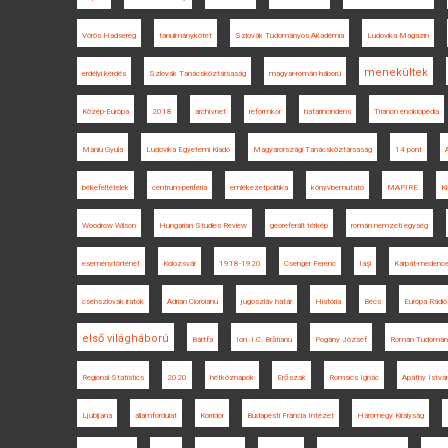
Vörös Hadsereg
tanulmánykötet
Szlovák Tudományos Akadémia
Ludovika Magazin
menekültek
erdélyi kérdés
Szlovák Tanácsköztársaság
magyar-román háború
Közép-Európa
2018
archívnet
reformkor
határincindens
Trianon enciklopédia
Maniu Gyula
Ludovika Egyetemi Kiadó
Magyarországi Tanácsköztársaság
14 pont
békefeltételek
centrum-periféria
emlékezetpolitika
könyvbemutató
MAPIRE
K
Woodrow Wilson
Hungarian Studies Review
georeferált térkép
román nemzeti egység
eseménytörténet
Kolozsvár
1918-1920
Csenger Ferenc
Iaşi
Kárpát-medenc
csehszlovák iratok
Adrian Cioroianu
jugoszláv határ
História
Bécs
Európa Rádió
első világháború
Bártfa
Ion. I.C. Brătianu
Pogány József
Román Tudomán
Regional Statistics
2020
hétköznapok
Erőszak
Romsics Ignác
Apáthy Istvá
Ljubljana
államfordulat
Korridor
Budapesti Francia Intézet
Háromegy Királyság