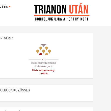
bázis
művek (feltöltés alatt)
kültek
ARTNEREK
ACEBOOK KÖZÖSSÉG