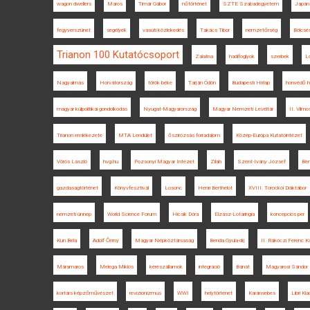
wagon dwellers
Maros
Timár Gábor
nőtörténet
SZTE Szabadegyetem
Japán
fegyverszünet
segélyek
vasúti közlekedés
Takács Tibor
nemzetőrség
Bölcsé
Trianon 100 Kutatócsoport
Zalatna
hadifoglyok
szerbek
L
Nagyalmás
Horvátország
török béke
Tarján Ödön
Budapesti Hírlap
honvédő h
magyar külpolitikai gondolkodás
Nyugat-Magyarország
Magyar Nemzeti Levéltár
II. Vilmo
Trianon emlékezete
MTA Lendület
őszirózsás forradalom
Közép-Európa Kutatóintézet
Vörös László
hvg.hu
Pozsonyi Magyar Intézet
Zilah
Szent-Ivány József
Ben
gazdaságtörténet
Könyvfesztivál
Losonc
Henri Berthelot
XVIII. Torockói Diáktábor
nemzeti ünnep
World Science Forum
Hicsik Dóra
Elzász-Lotaringia
koncepciós per
Kun Béla
Adolf Černý
Magyar Népköztársaság
Benda Gyula-díj
II. Rákóczi Ferenc K
Máramaros
Melega Miklós
kérészállamok
integráció
Bánát
Magyarosi Sándor
kortárs képzőművészet
revizionizmus
WWI
helytörténet
Karánsebes
Libri Kia