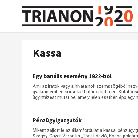
Kassa
Egy banális esemény 1922-ből
Ami az iratok vagy a hivatalnok szemszögéből nézve
gyakran emberi sorsokat határozhat meg. Kutatócsop
ügyintézést mutat be, amely jelen esetben épp egy 
Pénzügyigazgatók
Miként zajlott le az államfordulat a kassai pénzügyi
Szeghy-Gayer Veronika „Tost László, Kassa polgárm