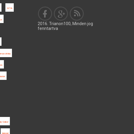
MTA
mus
2016. Trianon100, Minden jog
fenntartva
imon Attila
ünn
olatok
ry Gábor
blokád