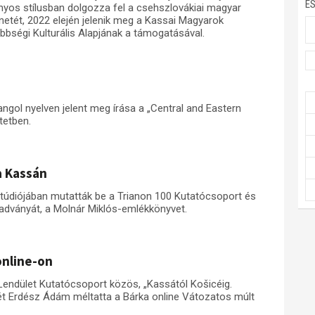
E
nyos stílusban dolgozza fel a csehszlovákiai magyar
netét, 2022 elején jelenik meg a Kassai Magyarok
bségi Kulturális Alapjának a támogatásával.
gol nyelven jelent meg írása a „Central and Eastern
tetben.
a Kassán
Stúdiójában mutatták be a Trianon 100 Kutatócsoport és
adványát, a Molnár Miklós-emlékkönyvet.
online-on
Lendület Kutatócsoport közös, „Kassától Košicéig.
t Erdész Ádám méltatta a Bárka online Vátozatos múlt