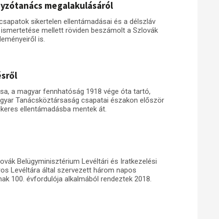
nyzótanács megalakulásáról
sapatok sikertelen ellentámadásai és a délszláv
k ismertetése mellett röviden beszámolt a Szlovák
eményeiről is.
ésről
ása, a magyar fennhatóság 1918 vége óta tartó,
Magyar Tanácsköztársaság csapatai északon először
ikeres ellentámadásba mentek át.
ovák Belügyminisztérium Levéltári és Iratkezelési
ros Levéltára által szervezett három napos
ak 100. évfordulója alkalmából rendeztek 2018.