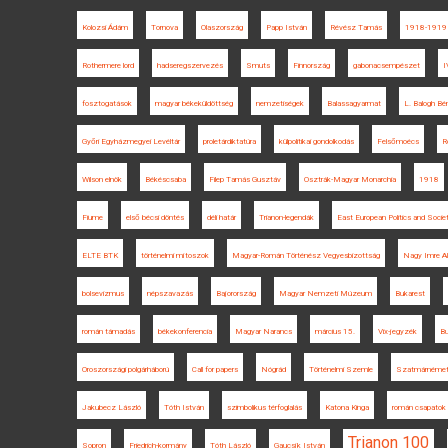
Kolozsi Ádám
Tornova
Olaszország
Papp István
Révész Tamás
1918-1919
Rothermere lord
hadseregszervezés
Smuts
Finnország
gabonacsempészet
I
fosztogatások
magyar békeküldöttség
nemzetiségek
Balassagyarmat
L. Balogh Bén
Győri Egyházmegyei Levéltár
proletárdiktatúra
külpolitikai gondolkodás
Felsőmoécs
R
Wilson elnök
Békéscsaba
Filep Tamás Gusztáv
Osztrák-Magyar Monarchia
1918
Fiume
első bécsi döntés
déli határ
Trianon-legendák
East European Politics and Societ
ELTE BTK
történelmi mítoszok
Magyar-Román Történész Vegyesbizottság
Nagy Imre Al
bolsevizmus
népszavazás
Bajorország
Magyar Nemzeti Múzeum
Bukarest
román támadás
békekonferencia
Magyar Narancs
március 15.
Vix-jegyzék
Bu
Oroszországi polgárháború
Call for papers
Nógrád
Történelmi Szemle
Szatmárnémet
Jakubecz László
Tóth István
szimbolikus térfoglalás
Katona Kinga
román csapatok
Trianon 100
Sopron
Friedrich-kormány
Tóth László
Gaucsík István