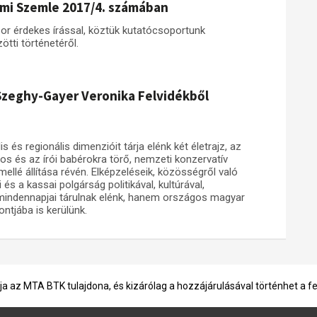
lmi Szemle 2017/4. számában
or érdekes írással, köztük kutatócsoportunk
ti történetéről.
 Szeghy-Gayer Veronika Felvidékből
s és regionális dimenzióit tárja elénk két életrajz, az
os és az írói babérokra törő, nemzeti konzervatív
ellé állítása révén. Elképzeléseik, közösségről való
 a kassai polgárság politikával, kultúrával,
 mindennapjai tárulnak elénk, hanem országos magyar
ontjába is kerülünk.
ja az MTA BTK tulajdona, és kizárólag a hozzájárulásával történhet a f