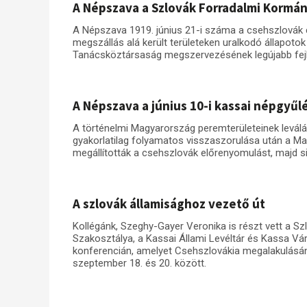
A Népszava a Szlovák Forradalmi Kormá
A Népszava 1919. június 21-i száma a csehszlovák c
megszállás alá került területeken uralkodó állapoto
Tanácsköztársaság megszervezésének legújabb fejl
A Népszava a június 10-i kassai népgyűl
A történelmi Magyarország peremterületeinek levál
gyakorlatilag folyamatos visszaszorulása után a 
megállították a csehszlovák előrenyomulást, majd s
A szlovák államisághoz vezető út
Kollégánk, Szeghy-Gayer Veronika is részt vett a Szl
Szakosztálya, a Kassai Állami Levéltár és Kassa Vá
konferencián, amelyet Csehszlovákia megalakulásán
szeptember 18. és 20. között.