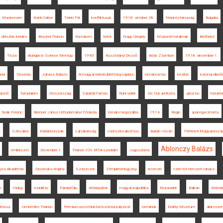
Mackensen
Koloh Gábor
Teleki Pál
konfliktusok
1918. október 28.
Népköztársaság
Bulgária
délszláv kérdés
Beyond Trianon
Komárom
terror
Nagy Gergely
Központi hatalmak
Berthelot
Tisza
Budapest Science Meetup
1945
Kosztolányi Dezső
Bódy Zsombor
1918. december 1.
Ada
Slovenia
Juhász Balázs
A magyar békeküldöttség naplója
románosítás
kézirat
katonai ellen
isjenő
forradalom
Oroszország
Sárándi Tamás
Ruhr-vidék
Sic Itur ad Astra
ujkor.hu
határte
Deák Ferenc
Brenner János Hittudományi Főiskola
román megszállás
1914
Regio
spai egyezmény
e
Szlovákia
Kádár-korszak
Lajtabánság
csehszlovakizmus
Burián István
Történeti Magyarorszá
Ablonczy Balázs
emlékezet
December 1
Trianon 100 MTA-Lendület
Jugoszlávia
yos Akadémia
Slovenska Krajina
Szászcsór
Zempléni-hegység
recenzió
cseh-tót nemzeti tanács
n
Hideg
mobilitás
Pándorfalu
áttelepültek
magyar külpolitika
Muravidék
Balkán
Wekerl
Kassa
Ismeretlen Trianon
Prémium posztdoktori kutatási pályázat
románok
Erdélyi Múzeum
államsze