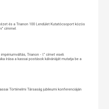
ézet és a Trianon 100 Lendület Kutatócsoport közös
v” címmel.
mpériumváltás, Trianon - I." címet viseli.
 írása a kassai postások kálváriáját mutatja be a
ssai Történelmi Társaság jubileumi konferenciáján