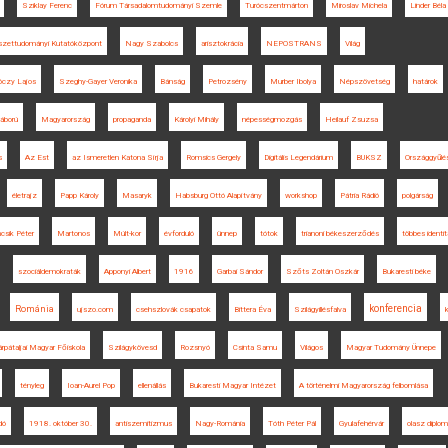
Sziklay Ferenc
Fórum Társadalomtudományi Szemle
Turócszentmárton
Miroslav Michela
Linder Béla
szettudományi Kutatóközpont
Nagy Szabolcs
arisztokrácia
NEPOSTRANS
Világ
óczy Lajos
Szeghy-Gayer Veronika
Bánság
Petrozsény
Murber Ibolya
Népszövetség
határok
áború
Magyarország
propaganda
Károlyi Mihály
népességmozgás
Heilauf Zsuzsa
s
Az Est
az Ismeretlen Katona Sírja
Romsics Gergely
Digitális Legendárium
BUKSZ
Országgyűlé
életrajz
Papp Károly
Masaryk
Habsburg Ottó Alapítvány
workshop
Pátria Rádió
polgárság
csik Péter
Martonos
Múlt-kor
évforduló
ünnep
tótok
trianoni békeszerződés
többes identi
szociáldemokraták
Apponyi Albert
1916
Garbai Sándor
Szőts Zoltán Oszkár
Bukaresti béke
konferencia
Románia
ujszo.com
csehszlovák csapatok
Bittera Éva
Szilágyillésfalva
árpátaljai Magyar Főiskola
Szilágykövesd
Rozsnyó
Csinta Samu
Világos
Magyar Tudomány Ünnepe
tényleg
Ioan-Aurel Pop
ellenállás
Bukaresti Magyar Intézet
A történelmi Magyarország felbomlása
dó
1918. október 30.
antiszemitizmus
Nagy-Románia
Tóth Péter Pál
Gyulafehérvár
olasz diplom