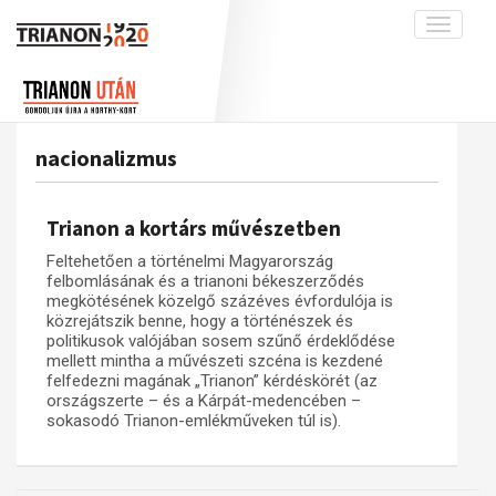
Toggle
navigati
Projekt
Rólunk
Előzmények
Hírek
A kutatócsoport működéséről
Nemzetközi kontextus: iratok és
nacionalizmus
interpretációk
Blog
Munkatársaink
Az összeomlás és a magyar társadalom
Krónika
Trianon a kortárs művészetben
A békerendszer megszilárdulása
Galéria
Feltehetően a történelmi Magyarország
Utókor és emlékezet
Adatbázis
felbomlásának és a trianoni békeszerződés
megkötésének közelgő százéves évfordulója is
Visszhang
Emlékművek (feltöltés alatt)
közrejátszik benne, hogy a történészek és
politikusok valójában sosem szűnő érdeklődése
Publikációk
Menekültek
mellett mintha a művészeti szcéna is kezdené
felfedezni magának „Trianon” kérdéskörét (az
Kapcsolat
országszerte – és a Kárpát-medencében –
Trianon-kommentár
sokasodó Trianon-emlékműveken túl is).
Dokumentumok
A trianoni szerződés