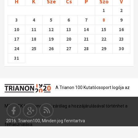
H
K
Sze
Cs
P
Szo
V
1
2
3
4
5
6
7
8
9
10
11
12
13
14
15
16
17
18
19
20
21
22
23
24
25
26
27
28
29
30
31
A Trianon 100 Kutatócsoport logója az
MTA BTK tulajdona, és kizárólag a hozzájárulásával történhet a
2016. Trianon100, Minden jog fenntartva
felhasználása.