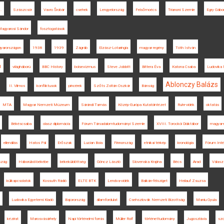
.
Szászcsór
Vavro Šrobár
csehek
Lengyelország
Felsőmoécs
Trianoni Szemle
Egry Gábo
agyarosi Sándor
fosztogatások
gyarországon
1938
1939
Zágráb
Elzász-Lotaringia
magyar regény
Tóth István
ú
világháború
BBC History
bolsevizmus
Steve Jobbitt
Bittera Éva
Katona Csaba
Ludovika
Ablonczy Balázs
II. Vilmos
konfliktusok
pincérek
Szőts Zoltán Oszkár
Bánság
MTA
Magyar Nemzeti Múzeum
Sárándi Tamás
Közép-Európa Kutatóintézet
Ruhr-vidék
oktatás
Békéscsaba
olasz diplomácia
Fórum Társadalomtudományi Szemle
XVIII. Torockói Diáktábor
magyar-
ellenállás
Hatos Pál
Erőszak
Lucian Boia
Finnország
etnikai térkép
kronológia
Fórum Int
szág
Háborúból békébe
békeküldöttség
Göncz László
Slovenska Krajina
Bécs
Arad
Válasz 
külkapcsolatok
Kossuth Rádió
ELTE BTK
Lendva-vidék
Balkán-félsziget
Heilauf Zsuzsa
Ludovika Egyetemi Kiadó
Bajorország
államfordulat
Csehszlovák Nemzeti Bizottság
Maniu Gyula
kézirat
Marosvásárhely
Napi történelmi forrás
Müller Rolf
történettudomány
Jugoszlávia
szo