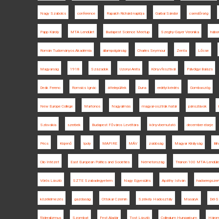
Nagy Szabolcs
conference
Rapaich Richárd naplója
Garbai Sándor
csendőrség
Papp Károly
MTA Lendület
Budapest Science Meetup
Szeghy-Gayer Veronika
hábo
Román Tudományos Akadémia
állampolgárság
Charles Seymour
Zenta
Lőcse
Magyarság
1918
Századok
Uzonyi Anita
Könyvfesztivál
Pálvölgyi Balázs
Deák Ferenc
Romsics Ignác
áttelepültek
Duna
erdélyi kérdés
Gombaszög
New Europe College
Martonos
Nagyalmás
magyar-osztrák határ
pánszlávok
Szlovákia
szerbek
Budapest Főváros Levéltára
könyvbemutató
december elseje
Pécs
Kisjenő
Ipoly
MAPIRE
MÁV
zsidóság
Magyar Királyság
Bih
Clio Intézet
East European Politics and Societies
Németország
Trianon 100 MTA-Lendüle
Vörös László
SZTE Szabadegyetem
Nagy Egyesülés
Apáthy István
hadseregsze
közélelmezés
gazdaság
Ottokar Czernin
Székely Hadosztály
Masaryk
Dél-S
föderalizmus
Szombat
Fest Aladár
Tost László
Collegium Hungaricum
Három