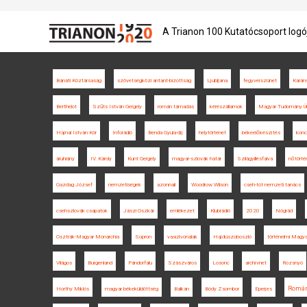
A Trianon 100 Kutatócsoport logó
Bánáti Köztársaság
szövetségközi antant-bizottság
Ljubljana
fegyverszünet
Karán
Berthelot
Szűts István Gergely
román támadás
kérészállamok
Magyar Tudomány Ü
Hajnal István Kör
Inforádió
Benda Gyula-díj
helytörténet
békeelőkészítés
konc
áruhiány
IV. Károly
Kunt Gergely
magyar-szlovák határ
Szilágyillésfalva
nőtörté
Gazdag József
nemzetiségek
azonnali
Woodrow Wilson
cseh-tót nemzeti tanács
csehszlovák csapatok
Jászi Oszkár
emlékezet
Klubrádió
2020
Nógrád
Osztrák-Magyar Monarchia
Sopron
vasútvonalak
Hajdúszoboszló
történelmi Magy
Világos
Burgenland
Pándorfalu
Szászváros
Losonc
archívnet
Rozsnyó
Román
Horthy Miklós
magyar békeküldöttség
Balkán
Bódy Zsombor
Eperjes