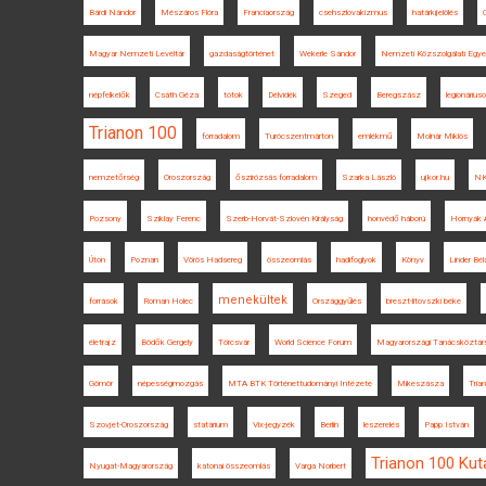
Bárdi Nándor
Mészáros Flóra
Franciaország
csehszlovakizmus
határkijelölés
Magyar Nemzeti Levéltár
gazdaságtörténet
Wekerle Sándor
Nemzeti Közszolgálati Egy
népfelkelők
Csáth Géza
tótok
Délvidék
Szeged
Beregszász
legionárius
Trianon 100
forradalom
Turócszentmárton
emlékmű
Molnár Miklós
nemzetőrség
Oroszország
őszirózsás forradalom
Szarka László
ujkor.hu
NK
Pozsony
Sziklay Ferenc
Szerb-Horvát-Szlovén Királyság
honvédő háború
Hornyák 
Úton
Poznan
Vörös Hadsereg
összeomlás
hadifoglyok
Könyv
Linder Bél
menekültek
források
Roman Holec
Országgyűlés
breszt-litovszki béke
életrajz
Bödők Gergely
Törcsvár
World Science Forum
Magyarországi Tanácsköztár
Gömör
népességmozgás
MTA BTK Történettudományi Intézete
Mikeszásza
Trian
Szovjet-Oroszország
statárium
Vix-jegyzék
Berlin
leszerelés
Papp István
Trianon 100 Ku
Nyugat-Magyarország
katonai összeomlás
Varga Norbert