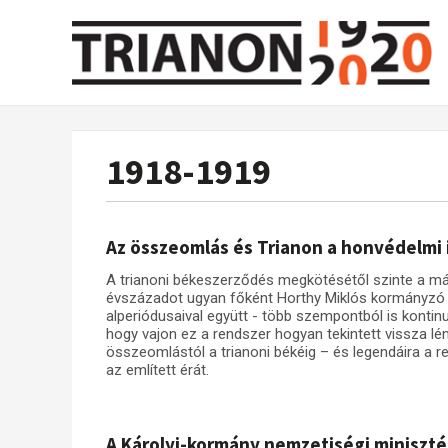
1918-1919
Az összeomlás és Trianon a honvédelmi
A trianoni békeszerződés megkötésétől szinte a má
évszázadot ugyan főként Horthy Miklós kormányzó ne
alperiódusaival együtt - több szempontból is kontinuu
hogy vajon ez a rendszer hogyan tekintett vissza l
összeomlástól a trianoni békéig – és legendáira a 
az említett érát.
A Károlyi-kormány nemzetiségi miniszté