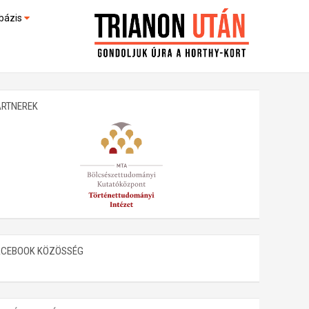
bázis
művek (feltöltés alatt)
kültek
ARTNEREK
ACEBOOK KÖZÖSSÉG