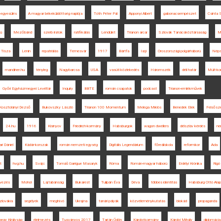
egyesülés
A magyar békeküldöttség naplója
Tóth Péter Pál
Apponyi Albert
gabonacsempészet
Csinta
rú
Mezőbánd
szerb iratok
ratifikálás
Lendület
Trianon arcai
Szlovák Tanácsköztársaság
Mi
Tisza
Lenin
repatriálás
Temesvár
1917
Bártfa
Iaşi
Oroszországi polgárháború
Néps
mandiner.hu
tényleg
Nagybarcsa
USA
vasúti közlekedés
Háromszék
déli határ
Múlt-ko
Győri Egyházmegyei Levéltár
Inquiry
BBTE
román csapatok
podcast
Trianon-emlékművek
Kosztolányi Dezső
Bukovszky László
Trianon 100 Momentum
Melega Miklós
Benedek Elek
Felsősz
24.hu
1916
Kisinyov
Friedrich-kormány
Habsburgok
wagon dwellers
délszláv kérdés
ne
ari Dániel
Kádár-korszak
román nemzeti egység
Digitális Legendárium
főreáliskola
reformkor
Ada
t
hvg.hu
Svájc
Tomáš Garrigue Masaryk
Róma
Román-magyar háború
Erdélyi Krónika
Rigó
rvezés
Mohol
Lajtabánság
Bukarest
Tulipán Éva
Déva
többes identitás
Habsburg Ottó Alap
zlovákia
segélyek
meghívó
Ukrajna
tanári pályák
közvéleménykutatás
blokád
propaganda
egy Királyság
élelmezés
Tusványos 2017
Tarján Ödön
Károlyi-kormány
Károlyi Mihály
diplomácia