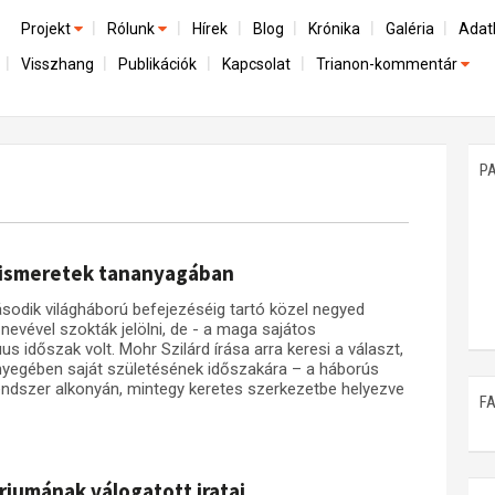
Projekt
Rólunk
Hírek
Blog
Krónika
Galéria
Adat
Visszhang
Publikációk
Kapcsolat
Trianon-kommentár
Előzmények
A kutatócsoport működéséről
Emlék
Dokumentumok
Nemzetközi kontextus: iratok és interpretációk
Munkatársaink
Mene
A trianoni szerződés
Az összeomlás és a magyar társadalom
P
Műhelymunkák
A békerendszer megszilárdulása
Utókor és emlékezet
 ismeretek tananyagában
sodik világháború befejezéséig tartó közel negyed
vével szokták jelölni, de - a maga sajátos
s időszak volt. Mohr Szilárd írása arra keresi a választ,
ényegében saját születésének időszakára – a háborús
rendszer alkonyán, mintegy keretes szerkezetbe helyezve
F
riumának válogatott iratai