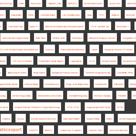
Olaszország
Zilah
Kolozsvár
Vallasek Júlia
RMDSZ
ismeretterjesztés
ujszo.com
antisze
etem
Kárpátalja
Déda
Schmidt Anikó
Jan Chodějovský
Világ
1921
Rubicon
recenzió
ok
Ioan-Aurel Pop
június 4.
Bölcsészettudományi Kutatóközpont
1918. október 28.
December 1
csehszlovák-magyar határ
Balla Tibor
Molnár Imre
Felsőrépa
Bukaresti Magyar Intézet
Hungarian St
E EJKK Közép-Európa Kutatóintézet
Tornova
Párizsi békekonferencia
Japán
European Review of History
Árpád
100 éves évforduló
Patakfalvi-Czirják Ágnes
vagonlakók
1914
Közép-Európa
Központi ha
a
államszerveződés
Bodó Barna
Budapesti Francia Intézet
Történeti Magyarország
Csunderlik Péter
georeferált térkép
Katona Kinga
revizionizmus
Nagy Imre Alapítvány
határtervek
Dalmácia
Winte
saság
román megszállás
trianoni békeszerződés
Zempléni-hegység
Romsics Gergely
Felvidék
int
on árvái
Magyar-Román Történész Vegyesbizottság
1918-1920
magyar-jugoszláv határ
2018
Zalatna
Elzász
kortárs képzőművészet
Rajcsányi Gellért
Európa Rádió
kritika
román népgyűlé
tatócsoport
HERITO
BUKSZ
Czáboczky Szabolcs
Vojtech Tuka
Nemzeti Kincstár
P