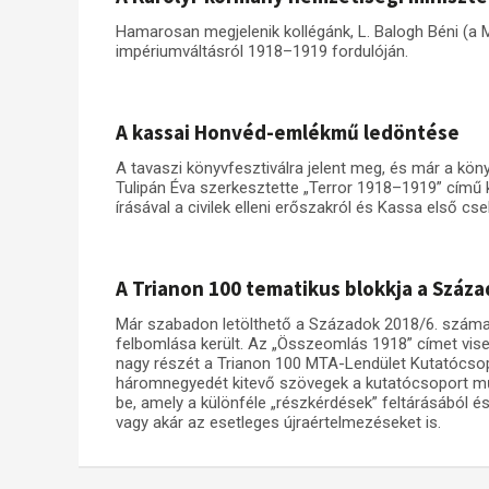
Hamarosan megjelenik kollégánk, L. Balogh Béni (a 
impériumváltásról 1918–1919 fordulóján.
A kassai Honvéd-emlékmű ledöntése
A tavaszi könyvfesztiválra jelent meg, és már a kön
Tulipán Éva szerkesztette „Terror 1918–1919” című
írásával a civilek elleni erőszakról és Kassa első c
A Trianon 100 tematikus blokkja a Száz
Már szabadon letölthető a Századok 2018/6. száma
felbomlása került. Az „Összeomlás 1918” címet vise
nagy részét a Trianon 100 MTA-Lendület Kutatócsopo
háromnegyedét kitevő szövegek a kutatócsoport m
be, amely a különféle „részkérdések” feltárásából é
vagy akár az esetleges újraértelmezéseket is.