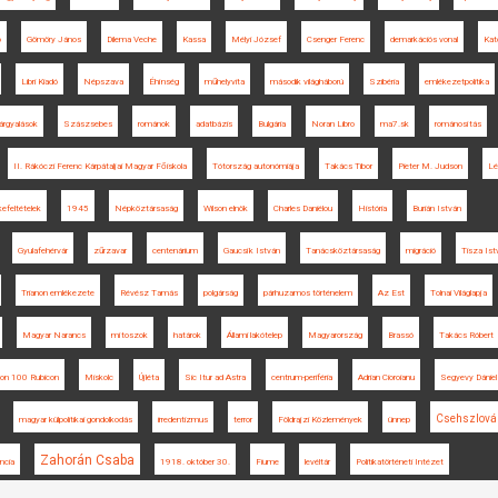
ó
Gömöry János
Dilema Veche
Kassa
Mélyi József
Csenger Ferenc
demarkációs vonal
Kat
Libri Kiadó
Népszava
Éhínség
műhelyvita
második világháború
Szibéria
emlékezetpolitika
árgyalások
Szászsebes
románok
adatbázis
Bulgária
Noran Libro
ma7.sk
románosítás
II. Rákóczi Ferenc Kárpátaljai Magyar Főiskola
Tótország autonómiája
Takács Tibor
Pieter M. Judson
Lé
kefeltételek
1945
Népköztársaság
Wilson elnök
Charles Daniélou
História
Burián István
Gyulafehérvár
zűrzavar
centenárium
Gaucsík István
Tanácsköztársaság
migráció
Tisza Ist
Trianon emlékezete
Révész Tamás
polgárság
párhuzamos történelem
Az Est
Tolnai Világlapja
Magyar Narancs
mítoszok
határok
Állami lakótelep
Magyarország
Brassó
Takács Róbert
non 100 Rubicon
Miskolc
Újléta
Sic Itur ad Astra
centrum-periféria
Adrian Cioroianu
Segyevy Dániel
Csehszlová
magyar külpolitikai gondolkodás
irredentizmus
terror
Földrajzi Közlemények
ünnep
Zahorán Csaba
ncia
1918. október 30.
Fiume
levéltár
Politikatörténeti Intézet