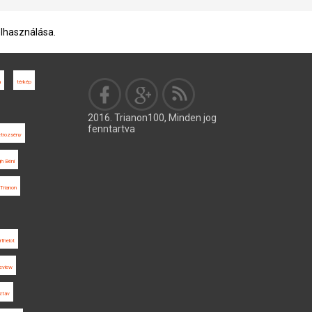
elhasználása.
a
térkép
2016. Trianon100, Minden jog
fenntartva
trozsény
gh Béni
Trianon
rthelot
Review
ztáv