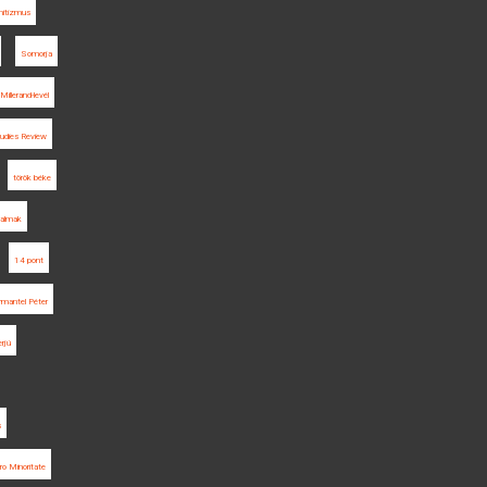
mitizmus
Somorja
Millerand-levél
udies Review
török béke
talmak
14 pont
rmantel Péter
erjú
s
ro Minoritate