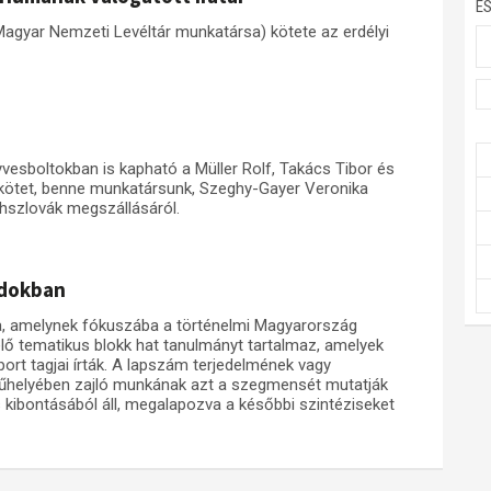
E
Magyar Nemzeti Levéltár munkatársa) kötete az erdélyi
yvesboltokban is kapható a Müller Rolf, Takács Tibor és
 kötet, benne munkatársunk, Szeghy-Gayer Veronika
sehszlovák megszállásáról.
adokban
, amelynek fókuszába a történelmi Magyarország
lő tematikus blokk hat tanulmányt tartalmaz, amelyek
rt tagjai írták. A lapszám terjedelmének vagy
űhelyében zajló munkának azt a szegmensét mutatják
s kibontásából áll, megalapozva a későbbi szintéziseket