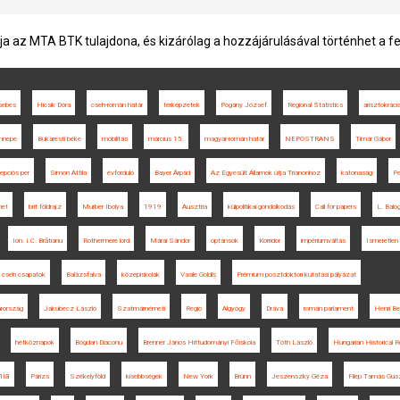
ja az MTA BTK tulajdona, és kizárólag a hozzájárulásával történhet a f
sebes
Hicsik Dóra
cseh-román határ
térképzetek
Pogány József
Regional Statistics
arisztokráci
nnepe
Bukaresti béke
mobilitás
március 15.
magyar-román határ
NEPOSTRANS
Timár Gábor
epciós per
Simon Attila
évforduló
Bayer Árpád
Az Egyesült Államok útja Trianonhoz
katonaság
Pe
net
brit földrajz
Murber Ibolya
1919
Ausztria
külpolitikai gondolkodás
Call for papers
L. Balo
Ion. I.C. Brătianu
Rothermere lord
Márai Sándor
optánsok
Korridor
impériumváltás
Ismeretlen 
cseh csapatok
Balázsfalva
középiskolák
Vasile Goldiș
Prémium posztdoktori kutatási pályázat
arország
Jakubecz László
Szatmárnémeti
Regio
Algyógy
Dráva
román parlament
Henri Be
hétköznapok
Bogdan Diaconu
Brenner János Hittudományi Főiskola
Tóth László
Hungarian Historical 
ia
Párizs
Székelyföld
kisebbségek
New York
Brünn
Jeszenszky Géza
Filep Tamás Gus