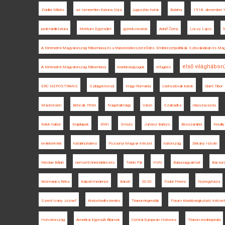
Zeidler Miklós
az Ismeretlen Katona Sírja
jugoszláv határ
Batrina
1918. december 1
proletárdiktatúra
Meritum Egyesület
gyerekvonatok
Adolf Černý
Lóczy Lajos
M
A történelmi Magyarország felbomlása és a trianoni békeszerződés. Emlékezetpolitikák Szlovákiában és Ma
első világhábor
A történelmi Magyarország felbomlása
kisebbségi jogok
refugees
ERC NEPOSTRANS
Szilágykövesd
Nagy-Románia
csehszlovák iratok
Glant Tibor
Mackensen
Bencsik Péter
Nagyhalmágy
Varsó
Szabadka
népszavazás
Koloh Gábor
Napilapok
WWI
Smuts
Juhász Balázs
Besszarábia
Neuilly
emlékérmék
határincindens
Pozsonyi Magyar Intézet
hátország
Dékány István
Nicolae Bălan
nemzeti önrendelkezés
Teleki Pál
HVG
Balassagyarmat
Bácsor
Krizmanics Réka
Kárpát-medence
Bánát
2020.
Fodor Ferenc
Nyíregyháza
Szent-Ivány József
Kratochwill ezredes
Trianon-legendák
Fórum Kisebbségkutató Intézet
Horvátország
Amerikai Egyesült Államok
Central European Horizons
Trianon enciklopédia