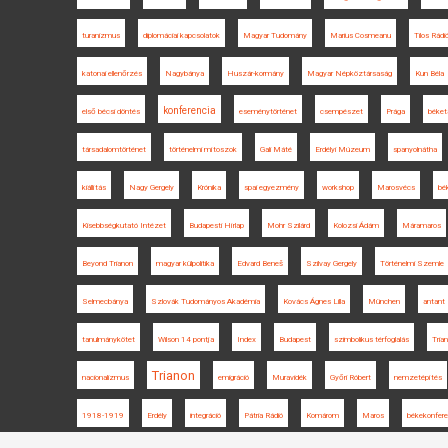
turanizmus
diplomáciai kapcsolatok
Magyar Tudomány
Marius Cosmeanu
Tilos Rádi
katonai ellenőrzés
Nagybánya
Huszár-kormány
Magyar Népköztársaság
Kun Béla
konferencia
első bécsi döntés
eseménytörténet
csempészet
Prága
béket
társadalomtörténet
történelmi mítoszok
Gali Máté
Erdélyi Múzeum
spanyolnátha
kiállítás
Nagy Gergely
Krónika
spai egyezmény
workshop
Marosvécs
bé
Kisebbségkutató Intézet
Budapesti Hírlap
Mohr Szilárd
Kolozsi Ádám
Máramaros
Beyond Trianon
magyar külpolitika
Edvard Beneš
Szilvay Gergely
Történelmi Szemle
Selmecbánya
Szlovák Tudományos Akadémia
Kovács Ágnes Lilla
München
antant
tanulmánykötet
Wilson 14 pontja
Index
Budapest
szimbolikus térfoglalás
Tria
Trianon
nacionalizmus
emigráció
Muravidék
Győri Róbert
nemzetépítés
1918-1919
Erdély
integráció
Pátria Rádió
Komárom
Maros
békekonfere