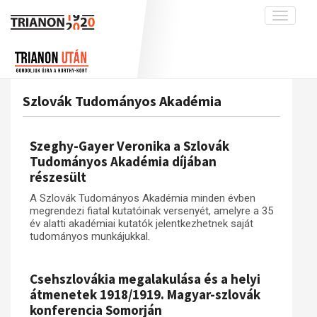
Toggle
navigati
Projekt
Rólunk
Előzmények
Hírek
A kutatócsoport működéséről
Nemzetközi kontextus: iratok és
Szlovák Tudományos Akadémia
interpretációk
Blog
Munkatársaink
Az összeomlás és a magyar társadalom
Krónika
Szeghy-Gayer Veronika a Szlovák
A békerendszer megszilárdulása
Galéria
Tudományos Akadémia díjában
részesült
Utókor és emlékezet
Adatbázis
A Szlovák Tudományos Akadémia minden évben
Visszhang
Emlékművek (feltöltés alatt)
megrendezi fiatal kutatóinak versenyét, amelyre a 35
Publikációk
év alatti akadémiai kutatók jelentkezhetnek saját
Menekültek
tudományos munkájukkal.
Kapcsolat
Trianon-kommentár
Csehszlovákia megalakulása és a helyi
Dokumentumok
átmenetek 1918/1919. Magyar-szlovák
konferencia Somorján
A trianoni szerződés