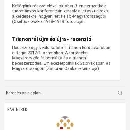
Kollégáink részvételével október 9-én nemzetközi
Műhelymunkák
tudományos konferencián keresik a választ azokra
a kérdésekre, hogyan lett Felső-Magyarországból
(Cseh)szlovákia 1918-1919 fordulóján.
Trianonról újra és újra - recenzió
Recenzió egy kiváló kötetről Trianon kérdéskörében
a Regio 2017/1. számában: A történelmi
Magyarország felbomlása és a trianoni
békeszerződés. Emlékezetpolitikák Szlovákiában és
Magyarországon (Zahorán Csaba recenziója)
PARTNEREK