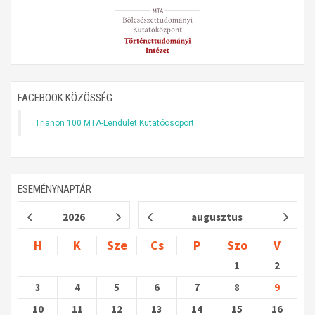
FACEBOOK KÖZÖSSÉG
Trianon 100 MTA-Lendület Kutatócsoport
ESEMÉNYNAPTÁR
2026
augusztus
H
K
Sze
Cs
P
Szo
V
1
2
3
4
5
6
7
8
9
10
11
12
13
14
15
16