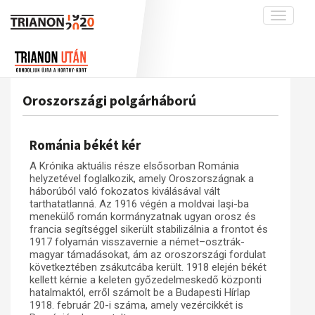
Toggle
navigati
Projekt
Rólunk
Előzmények
Hírek
A kutatócsoport működéséről
Nemzetközi kontextus: iratok és
Oroszországi polgárháború
interpretációk
Blog
Munkatársaink
Az összeomlás és a magyar társadalom
Krónika
Románia békét kér
A békerendszer megszilárdulása
Galéria
A Krónika aktuális része elsősorban Románia
Utókor és emlékezet
Adatbázis
helyzetével foglalkozik, amely Oroszországnak a
háborúból való fokozatos kiválásával vált
Visszhang
Emlékművek (feltöltés alatt)
tarthatatlanná. Az 1916 végén a moldvai Iaşi-ba
menekülő román kormányzatnak ugyan orosz és
Publikációk
Menekültek
francia segítséggel sikerült stabilizálnia a frontot és
1917 folyamán visszavernie a német–osztrák-
Kapcsolat
magyar támadásokat, ám az oroszországi fordulat
Trianon-kommentár
következtében zsákutcába került. 1918 elején békét
kellett kérnie a keleten győzedelmeskedő központi
Dokumentumok
hatalmaktól, erről számolt be a Budapesti Hírlap
1918. február 20-i száma, amely vezércikkét is
A trianoni szerződés