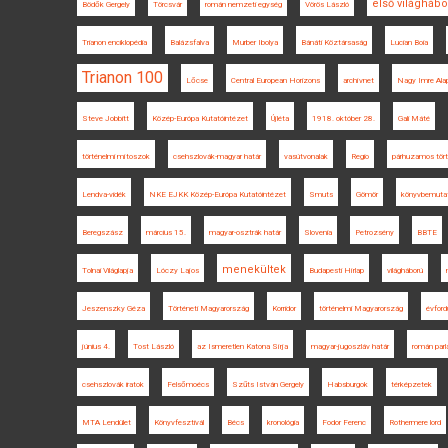
első világháb
Bödők Gergely
Törcsvár
román nemzeti egység
Vörös László
Trianon enciklopédia
Balázsfalva
Murber Ibolya
Bánáti Köztársaság
Lucian Boia
Trianon 100
Lőcse
Central European Horizons
archívnet
Nagy Imre Ala
Steve Jobbitt
Közép-Európa Kutatóintézet
Újléta
1918. október 28.
Gali Máté
történelmi mítoszok
csehszlovák-magyar határ
vasútvonalak
Regio
párhuzamos tör
Lendva-vidék
NKE EJKK Közép-Európa Kutatóintézet
Smuts
Gömör
könyvbemuta
Beregszász
március 15.
magyar-osztrák határ
Slovenia
Petrozsény
BBTE
menekültek
Tolnai Világlapja
Lóczy Lajos
Budapesti Hírlap
világháború
Jeszenszky Géza
Történeti Magyarország
Korridor
történelmi Magyarország
évford
június 4.
Tost László
az Ismeretlen Katona Sírja
magyar-jugoszláv határ
román par
csehszlovák iratok
Felsőmoécs
Szűts István Gergely
Habsburgok
térképzetek
MTA Lendület
Könyvfesztivál
Bécs
kronológia
Fodor Ferenc
Rothermere lord