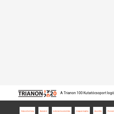
A Trianon 100 Kutatócsoport logó
Népszövetség
Bukarest
katonai összeomlás
magyar regény
Ausztria
Pozson