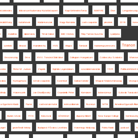
 közlekedés
Bölcsészettudományi Kutatóközpont
Napi történelmi forrás
MAPIRE
Úton
Lengyelország
eküldöttség
határtervek
Kádár-korszak
Nagy-Románia
cseh csapatok
pincérek
2018
honv
n
mobilitás
diplomácia
Timár Gábor
BBC History
Filep Tamás Gusztáv
Ljubljana
Trianon
szerbek
Brassó
mandiner.hu
HVG
Világos
források
hadseregszervezés
Oroszország
Déva
XVIII. Torockói Diáktábor
Collegium Hungaricum
Czáboczky Szabolcs
Marosv
lkodás
Pieter M. Judson
Zágráb
Digitális Legendárium
szociáldemokraták
1939
Politikatörténeti 
vákia
Nyíregyháza
román csapatok
Szombat
Garbai Sándor
Magyar Népköztársaság
Vix-jegy
Mihály
Háromszék
Jan Chodějovský
Csunderlik Péter
Komárom
bolsevizmus
Szlovák Tanácskö
ka Egyetemi Kiadó
Fiume
cseh-román határ
kérészállamok
Rozsnyó
MTA
Amerikai Egyesült Áll
Burián István
1916
Kolozsvár
nőtörténet
Apponyi Albert
New Europe College
Gombaszö
sziget
georeferált térkép
Budapest Főváros Levéltára
Háromegy Királyság
Pátria Rádió
podcast
M