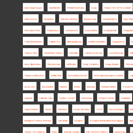
népességmozgás
népfelkelők
Friedrich-kormány
Svájc
Trianon 100 MTA-Lendület
Mikeszásza
repatriálás
Miroslav Michela
Bajorország
határincindens
Egry Gáb
Mészáros Flóra
Nagybánya
csempészet
Uzonyi Anita
középiskolák
Magyaror
Háborúból békébe
Tulipán Éva
állampolgárság
emlékezetpolitika
Nagybarcsa
A
Takács Tibor
Ismeretlen Trianon
Inforádió
Hajnal István Kör
Horvátország
Mil
olasz diplomácia
Olaszország
ratifikálás
Nagy Szabolcs
Nagy Gergely
Prémium
Trianon emlékezete
Müller Rolf
Kosztolányi Dezső
Győri Egyházmegyei Levéltár
Ja
ujszo.com
Mezőbánd
Kisjenő
interjú
Bánság
Melega Miklós
Szovjet-O
migráció
Vallasek Júlia
Pogány József
katonaság
Ottokar Czernin
Napilapok
Varga Norbert
ünnep
Dalmácia
román támadás
1918
nemzetiségek
Ba
Budapest Science Meetup
Libri Kiadó
refugees
A magyar békeküldöttség naplója
Rig
Trianon 100 Rubicon
MÁV
Wekerle Sándor
ERC NEPOSTRANS
hátország
o