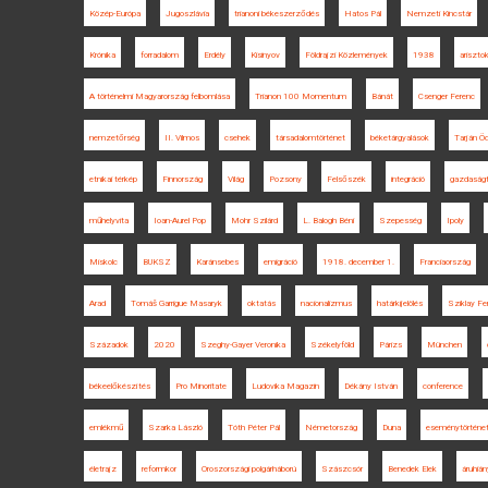
Közép-Európa
Jugoszlávia
trianoni békeszerződés
Hatos Pál
Nemzeti Kincstár
Krónika
forradalom
Erdély
Kisinyov
Földrajzi Közlemények
1938
arisztok
A történelmi Magyarország felbomlása
Trianon 100 Momentum
Bánát
Csenger Ferenc
nemzetőrség
II. Vilmos
csehek
társadalomtörténet
béketárgyalások
Tarján Ö
etnikai térkép
Finnország
Világ
Pozsony
Felsőszék
integráció
gazdaságt
műhelyvita
Ioan-Aurel Pop
Mohr Szilárd
L. Balogh Béni
Szepesség
Ipoly
Miskolc
BUKSZ
Karánsebes
emigráció
1918. december 1.
Franciaország
Arad
Tomáš Garrigue Masaryk
oktatás
nacionalizmus
határkijelölés
Sziklay Fe
Századok
2020
Szeghy-Gayer Veronika
Székelyföld
Párizs
München
békeelőkészítés
Pro Minoritate
Ludovika Magazin
Dékány István
conference
emlékmű
Szarka László
Tóth Péter Pál
Németország
Duna
eseménytörténe
életrajz
reformkor
Oroszországi polgárháború
Szászcsór
Benedek Elek
áruhián