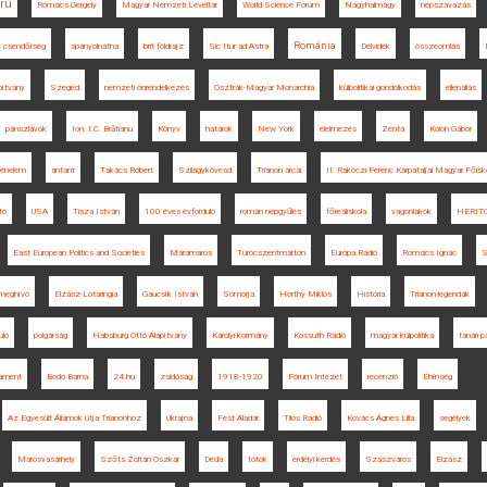
orú
Romsics Gergely
Magyar Nemzeti Levéltár
World Science Forum
Nagyhalmágy
népszavazás
Románia
csendőrség
spanyolnátha
brit földrajz
Sic Itur ad Astra
Délvidék
összeomlás
pítvány
Szeged
nemzeti önrendelkezés
Osztrák-Magyar Monarchia
külpolitikai gondolkodás
ellenállás
pánszlávok
Ion. I.C. Brătianu
Könyv
határok
New York
élelmezés
Zenta
Koloh Gábor
ténelem
antant
Takács Róbert
Szilágykövesd
Trianon arcai
II. Rákóczi Ferenc Kárpátaljai Magyar Főisk
tó
USA
Tisza István
100 éves évforduló
román népgyűlés
főreáliskola
vagonlakók
HERIT
East European Politics and Societies
Máramaros
Turócszentmárton
Európa Rádió
Romsics Ignác
S
meghívó
Elzász-Lotaringia
Gaucsík István
Somorja
Horthy Miklós
História
Trianon-legendák
uló
polgárság
Habsburg Ottó Alapítvány
Károlyi-kormány
Kossuth Rádió
magyar külpolitika
tanári p
lament
Bodó Barna
24.hu
zsidóság
1918-1920
Fórum Intézet
recenzió
Éhínség
Az Egyesült Államok útja Trianonhoz
Ukrajna
Fest Aladár
Tilos Rádió
Kovács Ágnes Lilla
segélyek
Marosvásárhely
Szőts Zoltán Oszkár
Déda
tótok
erdélyi kérdés
Szászváros
Elzász