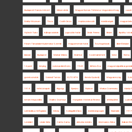
Budapesti Francia Intézet
Wilson elnök
Magyar-Román Történész Vegyesbizottság
vasúti
Erdélyi Múzeum
Tisza
Csáth Géza
Hajdúszoboszló
kisebbségek
magyar bék
Vojtech Tuka
külkapcsolatok
jugoszláv határ
Deák Ferenc
Brünn
Apáthy Istvá
Fórum Társadalomtudományi Szemle
magyar-román határ
fosztogatások
államfordulat
blokád
Budapest
Molnár Miklós
Múlt-kor
Szatmárnémeti
terror
Róma
14 pont
tényleg
katonai ellenőrzés
1945
Bittera Éva
magyar külpolitikai gondo
gyerekvonatok
Sárándi Tamás
ELTE BTK
Benda Gyula-díj
Magyarország
Szlo
1914
hétköznapok
Algyógy
Eperjes
Rubicon
Marius Cosmeanu
Károlyi 
román megszállás
Charles Seymour
Hungarian Historical Review
áttelepültek
Ludovi
szimbolikus térfoglalás
térkép
Szilágyillésfalva
kisebbségi jogok
Klubrádió
1917
Lendület
Linder Béla
Csinta Samu
délszláv kérdés
Krizmanics Réka
Balkán-fél