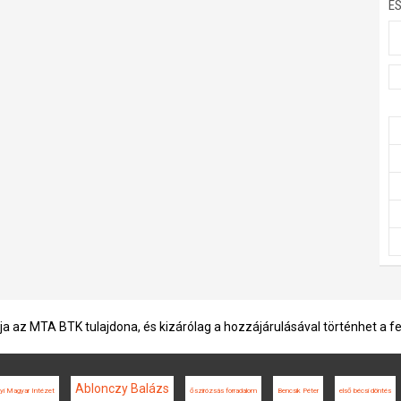
E
ja az MTA BTK tulajdona, és kizárólag a hozzájárulásával történhet a f
Ablonczy Balázs
yi Magyar Intézet
őszirózsás forradalom
Bencsik Péter
első bécsi döntés