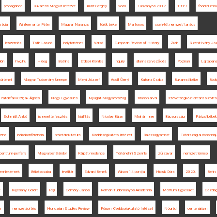
propaganda
Bukaresti Magyar Intézet
Kunt Gergely
WWI
Tusványos 2017
1919
föderalizm
rácia
Wintermantel Péter
Magyar Narancs
török béke
Martonos
cseh-tót nemzeti tanács
leszerelés
Tóth László
helytörténet
Varsó
European Review of History
Zilah
Szent-Ivány Jó
dön
hvg.hu
Hideg
Batrina
Erdélyi Krónika
Inquiry
államszerveződés
Poznan
Lajtabán
örténet
Magyar Tudomány Ünnepe
Mélyi József
Adolf Černý
Katona Csaba
Bukaresti béke
Bód
Patakfalvi-Czirják Ágnes
Nagy Egyesülés
Nyugat-Magyarország
Trianon árvái
szövetségközi antant-bizotts
Schmidt Anikó
ismeretterjesztés
kiállítás
Nicolae Bălan
Molnár Imre
Bácsország
Párizsi béke
renc
békekonferencia
proletárdiktatúra
Kisebbségkutató Intézet
Balassagyarmat
Tótország autonómiáj
centrum-periféria
Magyarosi Sándor
Kárpát-medence
Történelmi Szemle
zűrzavar
nemzeti ünnep
emlékérmék
Békéscsaba
levéltár
Edvard Beneš
Wilson 14 pontja
Hicsik Dóra
2020.
Berlin
t
Rajcsányi Gellért
Iaşi
Gömöry János
Román Tudományos Akadémia
Meritum Egyesület
Gazdag
y
nemzetépítés
Hungarian Studies Review
Fórum Kisebbségkutató Intézet
Nógrád
centenárium