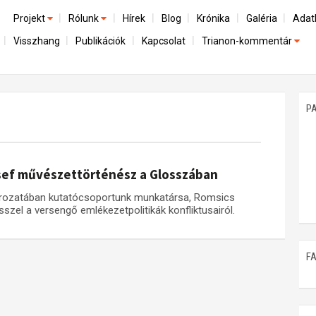
Projekt
Rólunk
Hírek
Blog
Krónika
Galéria
Adat
Visszhang
Publikációk
Kapcsolat
Trianon-kommentár
Előzmények
A kutatócsoport működéséről
Emlék
Dokumentumok
Nemzetközi kontextus: iratok és interpretációk
Munkatársaink
Mene
A trianoni szerződés
Az összeomlás és a magyar társadalom
P
Műhelymunkák
A békerendszer megszilárdulása
Utókor és emlékezet
zsef művészettörténész a Glosszában
rozatában kutatócsoportunk munkatársa, Romsics
zel a versengő emlékezetpolitikák konfliktusairól.
F