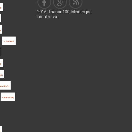
ok
2016. Trianon100, Minden jog
fenntartva
r
Szabadka
g
sen
yer Árpád
Vasile Goldiș
a