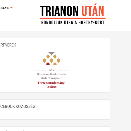
bázis
művek (feltöltés alatt)
kültek
ARTNEREK
ACEBOOK KÖZÖSSÉG