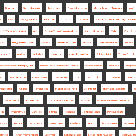
Burgenland
Slovenska Krajina
Besszarábia
Bukovszky László
Magyar Nemzeti Múzeum
román
or
Léva
spai egyezmény
Balla Tibor
mítoszok
Temesvár
MTA BTK Történettudományi Intézete
szági Tanácsköztársaság
Ada
Szlovák Tudományos Akadémia
Kratochwill ezredes
Mohol
Vavro Šrobá
z Est
magyar-román háború
RMDSZ
történettudomány
Erőszak
csehszlovakizmus
Tornova
lerand-levél
ma7.sk
hadifoglyok
Noran Libro
második világháború
Katolikus Rádió
Trianoni Szemle
 posztdoktori kutatási pályázat
Brenner János Hittudományi Főiskola
Woodrow Wilson
adatbázis
Magyarsá
pán
Beyond Trianon
Göncz László
Márai Sándor
Lenin
Országgyűlés
Tóth István
Macken
roszország
Kun Béla
Roman Holec
magyar-szlovák határ
Clio Intézet
diplomáciai kapcsolatok
Ba
Call for papers
december elseje
SZTE Szabadegyetem
Kárpátalja
Csehszlovák Nemzeti Bizottság
lkán
revizionizmus
Glant Tibor
azonnali
Népszava
Jakubecz László
Pálvölgyi Balázs
ó Máté
Bulgária
Dilema Veche
Selmecbánya
Felsőrépa
ujkor.hu
fegyverszünet
statárium
ptánsok
Román-magyar háború
December 1
Népköztársaság
kortárs képzőművészet
Heilauf Zsuzs