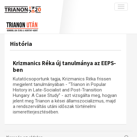
Toggle
navigati
Projekt
Rólunk
Előzmények
Hírek
A kutatócsoport működéséről
Nemzetközi kontextus: iratok és
História
interpretációk
Blog
Munkatársaink
Az összeomlás és a magyar társadalom
Krónika
Krizmanics Réka új tanulmánya az EEPS-
A békerendszer megszilárdulása
Galéria
ben
Utókor és emlékezet
Adatbázis
Kutatócsoportunk tagja, Krizmanics Réka frissen
megjelent tanulmányában - “Trianon in Popular
Visszhang
Emlékművek (feltöltés alatt)
History in Late-Socialist and Post-Transition
Hungary: A Case Study” - azt vizsgálta meg, hogyan
Publikációk
Menekültek
jelent meg Trianon a kései államszocializmus, majd
Kapcsolat
a rendszerváltás utáni időszak történelmi
ismeretterjesztésében.
Trianon-kommentár
Dokumentumok
A trianoni szerződés