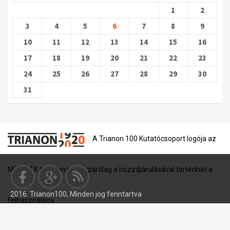
1
2
3
4
5
6
7
8
9
10
11
12
13
14
15
16
17
18
19
20
21
22
23
24
25
26
27
28
29
30
31
A Trianon 100 Kutatócsoport logója az
MTA BTK tulajdona, és kizárólag a hozzájárulásával történhet a
2016. Trianon100, Minden jog fenntartva
felhasználása.