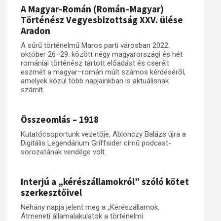
A Magyar–Román (Román–Magyar)
Történész Vegyesbizottság XXV. ülése
Aradon
A sűrű történelmű Maros parti városban 2022.
október 26–29. között négy magyarországi és hét
romániai történész tartott előadást és cserélt
eszmét a magyar–román múlt számos kérdéséről,
amelyek közül több napjainkban is aktuálisnak
számít.
Összeomlás – 1918
Kutatócsoportunk vezetője, Ablonczy Balázs újra a
Digitális Legendárium Griffsider című podcast-
sorozatának vendége volt.
Interjú a „kérészállamokról” szóló kötet
szerkesztőivel
Néhány napja jelent meg a „Kérészállamok.
Átmeneti államalakulatok a történelmi