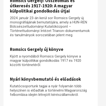
Romsics Gergely: Összeomlás és
útkeresés 1917-1920: A magyar
külpolitikai gondolkodás útjai
2024. január 23-án kerül sor Romsics Gergely új
monográfiájának bemutatójára, amely a HUN-REN
Bölcsészettudományi Kutatóközpont –
Történettudományi Intézet Trianon-dokumentumok
és tanulmányok sorozatában jelent meg.
Romsics Gergely új könyve
Kijött a nyomdából Romsics Gergely könyve a
magyar külpolitikai gondolkodás 1917 és 1920
közötti történetéről.
Nyári könyvbemutató és előadások
Kutatócsoportunk tagjai a nyár folyamán több
helyszínen is előadtak a történelmi Magyarország
felbomlása idején létrejött kérészállamokról.