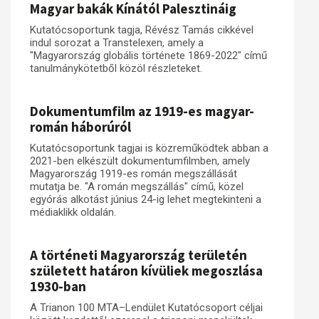
Magyar bakák Kínától Palesztináig
Kutatócsoportunk tagja, Révész Tamás cikkével
indul sorozat a Transtelexen, amely a
"Magyarország globális története 1869-2022" című
tanulmánykötetből közöl részleteket.
Dokumentumfilm az 1919-es magyar-
román háborúról
Kutatócsoportunk tagjai is közreműködtek abban a
2021-ben elkészült dokumentumfilmben, amely
Magyarország 1919-es román megszállását
mutatja be. "A román megszállás" című, közel
egyórás alkotást június 24-ig lehet megtekinteni a
médiaklikk oldalán.
A történeti Magyarország területén
született határon kívüliek megoszlása
1930-ban
A Trianon 100 MTA–Lendület Kutatócsoport céljai