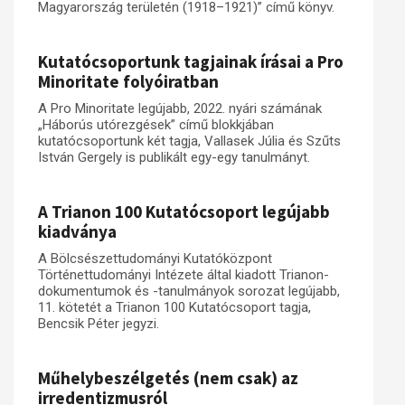
Magyarország területén (1918–1921)” című könyv.
Kutatócsoportunk tagjainak írásai a Pro
Minoritate folyóiratban
A Pro Minoritate legújabb, 2022. nyári számának
„Háborús utórezgések” című blokkjában
kutatócsoportunk két tagja, Vallasek Júlia és Szűts
István Gergely is publikált egy-egy tanulmányt.
A Trianon 100 Kutatócsoport legújabb
kiadványa
A Bölcsészettudományi Kutatóközpont
Történettudományi Intézete által kiadott Trianon-
dokumentumok és -tanulmányok sorozat legújabb,
11. kötetét a Trianon 100 Kutatócsoport tagja,
Bencsik Péter jegyzi.
Műhelybeszélgetés (nem csak) az
irredentizmusról