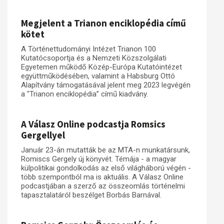
Műhelymunkák
Megjelent a Trianon enciklopédia című
kötet
A Történettudományi Intézet Trianon 100
Kutatócsoportja és a Nemzeti Közszolgálati
Egyetemen működő Közép-Európa Kutatóintézet
együttműködésében, valamint a Habsburg Ottó
Alapítvány támogatásával jelent meg 2023 legvégén
a "Trianon enciklopédia” című kiadvány.
A Válasz Online podcastja Romsics
Gergellyel
Január 23-án mutatták be az MTA-n munkatársunk,
Romiscs Gergely új könyvét. Témája - a magyar
külpolitikai gondolkodás az első világháború végén -
több szempontból ma is aktuális. A Válasz Online
podcastjában a szerző az összeomlás történelmi
tapasztalatáról beszélget Borbás Barnával.