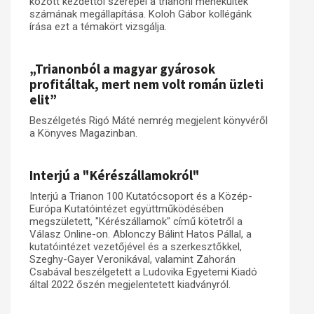
között kezdettől szerepel a trianoni menekültek
számának megállapítása. Koloh Gábor kollégánk
írása ezt a témakört vizsgálja.
„Trianonból a magyar gyárosok
profitáltak, mert nem volt román üzleti
elit”
Beszélgetés Rigó Máté nemrég megjelent könyvéről
a Könyves Magazinban.
Interjú a "Kérészállamokról"
Interjú a Trianon 100 Kutatócsoport és a Közép-
Európa Kutatóintézet együttműködésében
megszületett, "Kérészállamok" című kötetről a
Válasz Online-on. Ablonczy Bálint Hatos Pállal, a
kutatóintézet vezetőjével és a szerkesztőkkel,
Szeghy-Gayer Veronikával, valamint Zahorán
Csabával beszélgetett a Ludovika Egyetemi Kiadó
által 2022 őszén megjelentetett kiadványról.