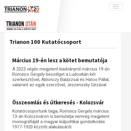
Toggle
navigati
Projekt
Rólunk
Előzmények
Hírek
A kutatócsoport működéséről
Nemzetközi kontextus: iratok és
Trianon 100 Kutatócsoport
interpretációk
Blog
Munkatársaink
Az összeomlás és a magyar társadalom
Krónika
Március 19-én lesz a kötet bemutatója
A békerendszer megszilárdulása
Galéria
A 2023 végén megjelent kiadványról március 19-én
Utókor és emlékezet
Adatbázis
Romsics Gergely beszélget a Ludovikán két
szerkesztővel, Ablonczy Balázzsal és Hatos Pállal,
Visszhang
Emlékművek (feltöltés alatt)
valamint az egyik szerzővel, Jeszenszky Gézával.
Publikációk
Menekültek
Összeomlás és útkeresés - Kolozsvár
Kapcsolat
Trianon-kommentár
Kutatócsoportunk tagja, Romsics Gergely március
13-án Kolozsváron is bemutatja nemrég megjelent
Dokumentumok
monográfiáját a magyar külpolitikai gondolkodás
1917-1920 közötti alakulásáról.
A trianoni szerződés