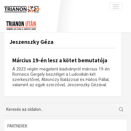
Toggle
navigati
Projekt
Rólunk
Előzmények
Hírek
A kutatócsoport működéséről
Nemzetközi kontextus: iratok és
Jeszenszky Géza
interpretációk
Blog
Munkatársaink
Az összeomlás és a magyar társadalom
Krónika
Március 19-én lesz a kötet bemutatója
A békerendszer megszilárdulása
Galéria
A 2023 végén megjelent kiadványról március 19-én
Utókor és emlékezet
Adatbázis
Romsics Gergely beszélget a Ludovikán két
szerkesztővel, Ablonczy Balázzsal és Hatos Pállal,
Visszhang
Emlékművek (feltöltés alatt)
valamint az egyik szerzővel, Jeszenszky Gézával.
Publikációk
Menekültek
Kapcsolat
Trianon-kommentár
Dokumentumok
PARTNEREK
A trianoni szerződés