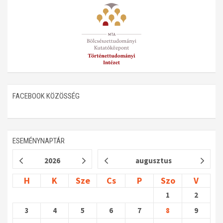
Műhelymunkák
FACEBOOK KÖZÖSSÉG
ESEMÉNYNAPTÁR
2026
augusztus
H
K
Sze
Cs
P
Szo
V
1
2
3
4
5
6
7
8
9