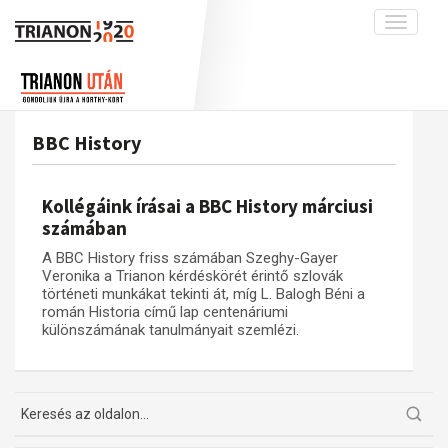
Toggle
navigati
Projekt
Rólunk
Előzmények
Hírek
A kutatócsoport működéséről
Nemzetközi kontextus: iratok és
BBC History
interpretációk
Blog
Munkatársaink
Az összeomlás és a magyar társadalom
Krónika
Kollégáink írásai a BBC History márciusi
A békerendszer megszilárdulása
Galéria
számában
Utókor és emlékezet
Adatbázis
A BBC History friss számában Szeghy-Gayer
Veronika a Trianon kérdéskörét érintő szlovák
Visszhang
Emlékművek (feltöltés alatt)
történeti munkákat tekinti át, míg L. Balogh Béni a
román Historia című lap centenáriumi
Publikációk
Menekültek
különszámának tanulmányait szemlézi.
Kapcsolat
Trianon-kommentár
Dokumentumok
A trianoni szerződés