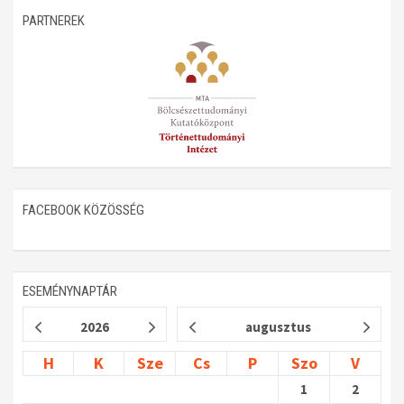
PARTNEREK
Műhelymunkák
FACEBOOK KÖZÖSSÉG
ESEMÉNYNAPTÁR
2026
augusztus
H
K
Sze
Cs
P
Szo
V
1
2