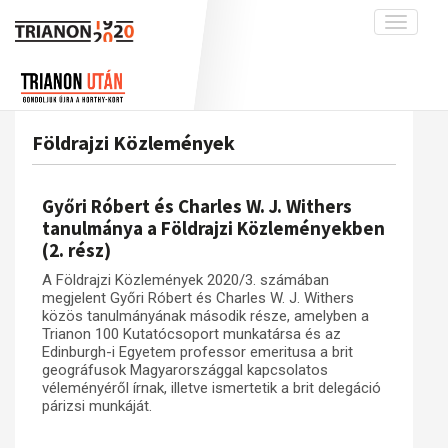
Toggle
navigati
Projekt
Rólunk
Előzmények
Hírek
A kutatócsoport működéséről
Nemzetközi kontextus: iratok és
Földrajzi Közlemények
interpretációk
Blog
Munkatársaink
Az összeomlás és a magyar társadalom
Krónika
Győri Róbert és Charles W. J. Withers
A békerendszer megszilárdulása
Galéria
tanulmánya a Földrajzi Közleményekben
(2. rész)
Utókor és emlékezet
Adatbázis
A Földrajzi Közlemények 2020/3. számában
Visszhang
Emlékművek (feltöltés alatt)
megjelent Győri Róbert és Charles W. J. Withers
Publikációk
közös tanulmányának második része, amelyben a
Menekültek
Trianon 100 Kutatócsoport munkatársa és az
Kapcsolat
Edinburgh-i Egyetem professor emeritusa a brit
geográfusok Magyarországgal kapcsolatos
Trianon-kommentár
véleményéről írnak, illetve ismertetik a brit delegáció
párizsi munkáját.
Dokumentumok
A trianoni szerződés