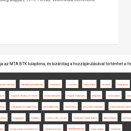
ja az MTA BTK tulajdona, és kizárólag a hozzájárulásával történhet a f
roslav Michela
külpolitikai gondolkodás
conference
Szombat
Balázsfalva
románok
Nagyalmás
 Éva
European Review of History
román támadás
Magyar Tudomány
Klubrádió
Szászsebes
tan
érkép
Habsburg Ottó Alapítvány
békeküldöttség
Petrozsény
breszt-litovszki béke
Napi történelmi forrás
osítás
Nagybánya
mobilitás
Szent-Ivány József
Patakfalvi-Czirják Ágnes
államfordulat
Dél-Szlo
konferencia
ány
Közép-Európa Kutatóintézet
Friedrich-kormány
Nagy Gergely
Pándorfalu