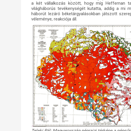
a két vállalkozás között, hogy míg Heffernan ta
világháborús tevékenységét kutatta, addig a mi 
háborút lezáró béketárgyalásokban játszott szere
véleménye, reakciója áll.
Teleki Pál: Magyarország néprajzi térképe a népsű