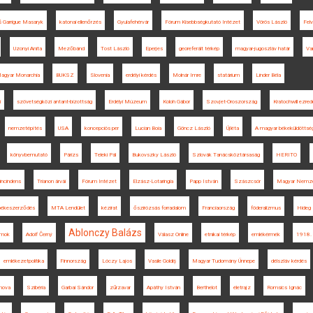
 Garrigue Masaryk
katonai ellenőrzés
Gyulafehérvár
Fórum Kisebbségkutató Intézet
Vörös László
Felv
Uzonyi Anita
Mezőbánd
Tost László
Eperjes
georeferált térkép
magyar-jugoszláv határ
Va
agyar Monarchia
BUKSZ
Slovenia
erdélyi kérdés
Molnár Imre
statárium
Linder Béla
i
szövetségközi antant-bizottság
Erdélyi Múzeum
Koloh Gábor
Szovjet-Oroszország
Kratochwill ezre
nemzetépítés
USA
koncepciós per
Lucian Boia
Göncz László
Újléta
A magyar békeküldöttség
könyvbemutató
Párizs
Teleki Pál
Bukovszky László
Szlovák Tanácsköztársaság
HERITO
incindens
Trianon árvái
Fórum Intézet
Elzász-Lotaringia
Papp István
Szászcsór
Magyar Nemzet
i békeszerződés
MTA Lendület
kézirat
őszirózsás forradalom
Franciaország
föderalizmus
Hideg
Ablonczy Balázs
lamok
Adolf Černý
Válasz Online
etnikai térkép
emlékérmék
1918. 
emlékezetpolitika
Finnország
Lóczy Lajos
Vasile Goldiș
Magyar Tudomány Ünnepe
délszláv kérdés
nova
Szibéria
Garbai Sándor
zűrzavar
Apáthy István
Berthelot
életrajz
Romsics Ignác