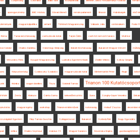
lás
Szepesség
Szlovákia
Balla Tibor
középiskolák
Brenner János Hittudományi Főiskola
román 
b
spai egyezmény
BBC History
Edvard Beneš
román parlament
Brassó
Habsburgok
első b
Közlemények
magyar külpolitika
antant
Történeti Magyarország
Vallasek Júlia
centenárium
Fodor F
Róma
Tanácsköztársaság
csehszlovák iratok
Tarján Ödön
cseh-tót nemzeti tanács
Múlt-kor
osi Sándor
Charles Daniélou
Háromegy Királyság
Bánáti Köztársaság
Bukaresti Magyar Intézet
műhely
Mészáros Flóra
Nyugat-Magyarország
Ludovika Egyetemi Kiadó
Zeidler Miklós
Szilvay Gergely
sonc
Népszövetség
Czáboczky Szabolcs
magyar-szlovák határ
Wintermantel Péter
Regio
békef
Trianon 100 Kutatócsopor
szék
Krónika
wagon dwellers
Tisza
Sárándi Tamás
li Máté
Zenta
Kisinyov
Csinta Samu
békeelőkészítés
Duna
Szeghy-Gayer Veronika
Dékán
nykutatás
magyar regény
workshop
Trianon-emlékművek
katonaság
Heilauf Zsuzsa
december el
zszolgálati Egyetem
Filep Tamás Gusztáv
Szilágykövesd
Bukarest
Székelyföld
Nagy Egyesülés
rpád
kritika
Charles Seymour
március 15.
Magyar Narancs
Slovenska Krajina
gazdaságtörténet