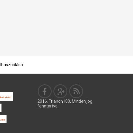
elhasználása.
ulmánykötet
2016. Trianon100, Minden jog
fenntartva
vákia