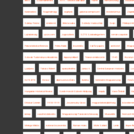
Bécs
Szatmárnémeti
XVIII. Torockói Diáktábor
Fiume
nemzetőrség
összeom
Karánsebes
Nagyhalmágy
segélyek
gabonacsempészet
revizionizmus
Zágrá
Sziklay Ferenc
emlékmű
Békéscsaba
Székely Hadosztály
Svájc
Földrajzi 
Lajtabánság
ujszo.com
Jugoszlávia
SZTE Szabadegyetem
román csapatok
Párizsi békekonferencia
Pátria Rádió
leszerelés
Call for papers
archívnet
Magyar
Szlovák Tudományos Akadémia
Apponyi Albert
Trianon emlékezete
1945
Rozsnyó
Ljubljana
Takács Róbert
spanyolnátha
június 4.
Central European Horizons
Lo
ELTE BTK
Elzász
államszerveződés
Batrina
történelmi Magyarország
Felső
Hungarian Historical Review
Szerb-Horvát-Szlovén Királyság
Inquiry
Vavro Šrobár
Ga
Ottokar Czernin
1918-1919
Jeszenszky Géza
magyar békeküldöttség
közvélemé
ünnep
vasúti közlekedés
Magyarországi Tanácsköztársaság
Muravidék
Nemzeti Kö
Melega Miklós
katonai összeomlás
Roman Holec
Mohr Szilárd
Lenin
Bayer Á