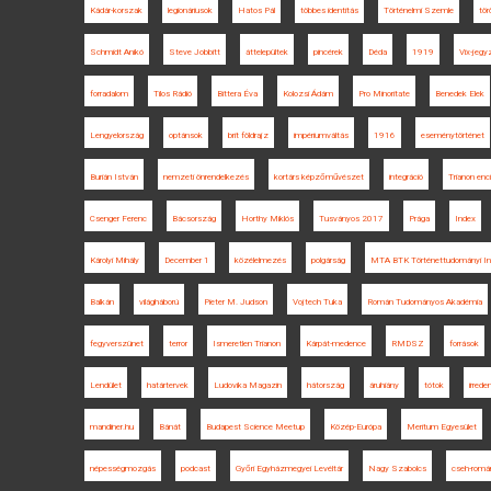
Kádár-korszak
legionáriusok
Hatos Pál
többes identitás
Történelmi Szemle
tör
Schmidt Anikó
Steve Jobbitt
áttelepültek
pincérek
Déda
1919
Vix-jegy
forradalom
Tilos Rádió
Bittera Éva
Kolozsi Ádám
Pro Minoritate
Benedek Elek
Lengyelország
optánsok
brit földrajz
impériumváltás
1916
eseménytörténet
Burián István
nemzeti önrendelkezés
kortárs képzőművészet
integráció
Trianon enci
Csenger Ferenc
Bácsország
Horthy Miklós
Tusványos 2017
Prága
Index
Károlyi Mihály
December 1
közélelmezés
polgárság
MTA BTK Történettudományi In
Balkán
világháború
Pieter M. Judson
Vojtech Tuka
Román Tudományos Akadémia
fegyverszünet
terror
Ismeretlen Trianon
Kárpát-medence
RMDSZ
források
Lendület
határtervek
Ludovika Magazin
hátország
áruhiány
tótok
irred
mandiner.hu
Bánát
Budapest Science Meetup
Közép-Európa
Meritum Egyesület
népességmozgás
podcast
Győri Egyházmegyei Levéltár
Nagy Szabolcs
cseh-romá