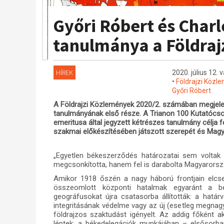
Győri Róbert és Charl
tanulmánya a Földra
HÍREK
2020. július 12. 
•
Földrajzi Közl
Győri Róbert
A Földrajzi Közlemények 2020/2. számában megjelen
tanulmányának első része. A Trianon 100 Kutatócs
emeritusa által jegyzett kétrészes tanulmány célja 
szakmai előkészítésében játszott szerepét és Magya
„Egyetlen békeszerződés határozatai sem voltak 
megcsonkította, hanem fel is darabolta Magyarország
Amikor 1918 őszén a nagy háború frontjain elcs
összeomlott központi hatalmak egyaránt a bé
geográfusokat újra csatasorba állították: a hatá
integritásának védelme vagy az új (esetleg megna
földrajzos szaktudást igényelt. Az addig főként 
léptek: a békedelegációk munkájában – elsősorb