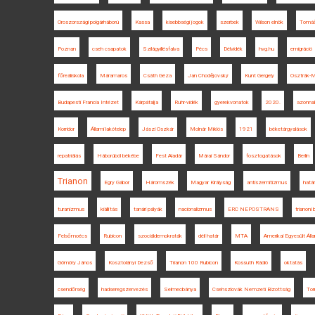
Oroszországi polgárháború
Kassa
kisebbségi jogok
szerbek
Wilson elnök
Tomáš
Poznan
cseh csapatok
Szilágyillésfalva
Pécs
Délvidék
hvg.hu
emigráció
főreáliskola
Máramaros
Csáth Géza
Jan Chodějovský
Kunt Gergely
Osztrák-M
Budapesti Francia Intézet
Kárpátalja
Ruhr-vidék
gyerekvonatok
2020.
azonnal
Korridor
Állami lakótelep
Jászi Oszkár
Molnár Miklós
1921
béketárgyalások
repatriálás
Háborúból békébe
Fest Aladár
Márai Sándor
fosztogatások
Berlin
Trianon
Egry Gábor
Háromszék
Magyar Királyság
antiszemitizmus
határ
turanizmus
kiállítás
tanári pályák
nacionalizmus
ERC NEPOSTRANS
trianon
Felsőmoécs
Rubicon
szociáldemokraták
déli határ
MTA
Amerikai Egyesült Ál
Gömöry János
Kosztolányi Dezső
Trianon 100 Rubicon
Kossuth Rádió
oktatás
csendőrség
hadseregszervezés
Selmecbánya
Csehszlovák Nemzeti Bizottság
Tor