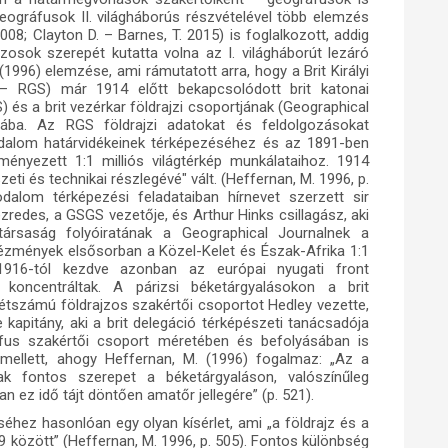
geográfusok II. világháborús részvételével több elemzés
008; Clayton D. – Barnes, T. 2015) is foglalkozott, addig
ajzosok szerepét kutatta volna az I. világháborút lezáró
1996) elemzése, ami rámutatott arra, hogy a Brit Királyi
 – RGS) már 1914 előtt bekapcsolódott brit katonai
) és a brit vezérkar földrajzi csoportjának (Geographical
ba. Az RGS földrajzi adatokat és feldolgozásokat
irodalom határvidékeinek térképezéséhez és az 1891-ben
nyezett 1:1 milliós világtérkép munkálataihoz. 1914
i és technikai részlegévé" vált. (Heffernan, M. 1996, p.
alom térképezési feladataiban hírnevet szerzett sir
redes, a GSGS vezetője, és Arthur Hinks csillagász, aki
ársaság folyóiratának a Geographical Journalnek a
ntézmények elsősorban a Közel-Kelet és Észak-Afrika 1:1
, 1916-tól kezdve azonban az európai nyugati front
 koncentráltak. A párizsi béketárgyalásokon a brit
létszámú földrajzos szakértői csoportot Hedley vezette,
e kapitány, aki a brit delegáció térképészeti tanácsadója
ráfus szakértői csoport méretében és befolyásában is
mellett, ahogy Heffernan, M. (1996) fogalmaz: „Az a
k fontos szerepet a béketárgyaláson, valószínűleg
 ez idő tájt döntően amatőr jellegére” (p. 521).
hez hasonlóan egy olyan kísérlet, ami „a földrajz és a
9 között” (Heffernan, M. 1996, p. 505). Fontos különbség