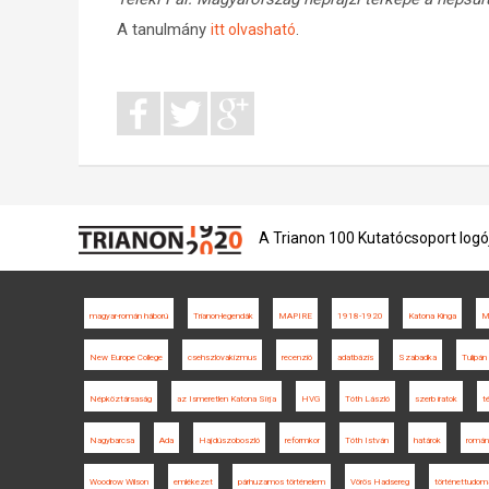
A tanulmány
.
itt olvasható
A Trianon 100 Kutatócsoport logó
magyar-román háború
Trianon-legendák
MAPIRE
1918-1920
Katona Kinga
Mi
New Europe College
csehszlovakizmus
recenzió
adatbázis
Szabadka
Tulipán
Népköztársaság
az Ismeretlen Katona Sírja
HVG
Tóth László
szerb iratok
t
Nagybarcsa
Ada
Hajdúszoboszló
reformkor
Tóth István
határok
román
Woodrow Wilson
emlékezet
párhuzamos történelem
Vörös Hadsereg
történettudom