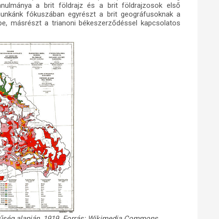
nulmánya a brit földrajz és a brit földrajzosok első
munkánk fókuszában egyrészt a brit geográfusoknak a
pe, másrészt a trianoni békeszerződéssel kapcsolatos
rűség alapján, 1919. Forrás: Wikimedia Commons.