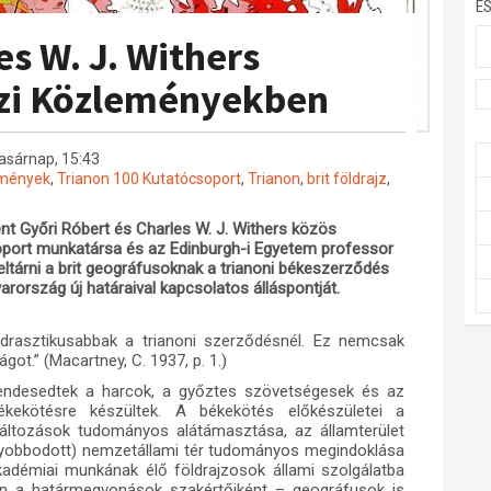
E
es W. J. Withers
jzi Közleményekben
vasárnap, 15:43
emények
,
Trianon 100 Kutatócsoport
,
Trianon
,
brit földrajz
,
t Győri Róbert és Charles W. J. Withers közös
oport munkatársa és az Edinburgh-i Egyetem professor
feltárni a brit geográfusoknak a trianoni békeszerződés
rország új határaival kapcsolatos álláspontját.
drasztikusabbak a trianoni szerződésnél. Ez nemcsak
ot.” (Macartney, C. 1937, p. 1.)
endesedtek a harcok, a győztes szövetségesek és az
kekötésre készültek. A békekötés előkészületei a
rváltozások tudományos alátámasztása, az államterület
gyobbodott) nemzetállami tér tudományos megindoklása
akadémiai munkának élő földrajzosok állami szolgálatba
an a határmegvonások szakértőiként – geográfusok is