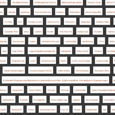
ök béke
társadalomtörténet
Kisebbségkutató Intézet
diplomáciai kapcsolatok
Gaucsík István
Révész 
zék
Bánság
gazdaság
Nemzeti Kincstár
refugees
Bodó Barna
román megszállás
békekonf
IV. Károly
Úton
Gazdag József
népszavazás
Marosvécs
Burgenland
Katolikus Rádió
Csunderlik Péter
Dráva
szobrok
levéltár
Tóth Péter Pál
Maniu Gyula
Masaryk
Hajnal I
klopédia
Oroszország
Sopron
történelmi mítoszok
vasútvonalak
Gombaszög
1914
Brünn
Ipoly
Deák Ferenc
magyar külpolitikai gondolkodás
propaganda
Mélyi József
Somorja
kronológi
tézete
Magyarország
24.hu
Rothermere lord
Bártfa
Szűts István Gergely
Katona Csaba
Rapaich Richárd naplója
Pozsonyi Magyar Intézet
Erdélyi Krónika
nemzeti ünnep
Krizmanics Réka
A történelmi Magyarország felbomlása és a trianoni békeszerződés. Emlékezetpolitikák Szlovákiában és Magyarországon
h
entizmus
Mackensen
Juhász Balázs
Pozsony
Erőszak
Lendva-vidék
Fórum Társadalomtudomá
Millerand-levél
évforduló
Országgyűlés
Kovács Ágnes Lilla
migráció
nemzetiségek
Győri Róbert
n határ
térképzetek
Smuts
ismeretterjesztés
ma7.sk
Miskolc
kisebbségek
Iaşi
Neu