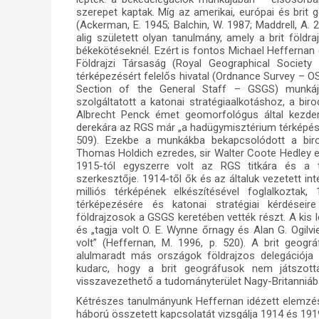
szerepet kaptak. Míg az amerikai, európai és brit 
(Ackerman, E. 1945; Balchin, W. 1987; Maddrell, A. 2
alig született olyan tanulmány, amely a brit földr
békekötéseknél. Ezért is fontos Michael Heffernan (
Földrajzi Társaság (Royal Geographical Society
térképezésért felelős hivatal (Ordnance Survey – OS
Section of the General Staff – GSGS) munkájá
szolgáltatott a katonai stratégiaalkotáshoz, a b
Albrecht Penck émet geomorfológus által kezdemé
derekára az RGS már „a hadügymisztérium térképészet
509). Ezekbe a munkákba bekapcsolódott a birod
Thomas Holdich ezredes, sir Walter Coote Hedley ez
1915-tól egyszerre volt az RGS titkára és a t
szerkesztője. 1914-től ők és az általuk vezetett i
milliós térképének elkészítésével foglalkoztak
térképezésére és katonai stratégiai kérdéseire
földrajzosok a GSGS keretében vették részt. A kis 
és „tagja volt O. E. Wynne őrnagy és Alan G. Ogilvi
volt” (Heffernan, M. 1996, p. 520). A brit geog
alulmaradt más országok földrajzos delegációja 
kudarc, hogy a brit geográfusok nem játszotta
visszavezethető a tudományterület Nagy-Britanniában
Kétrészes tanulmányunk Heffernan idézett elemzésé
háború összetett kapcsolatát vizsgálja 1914 és 191