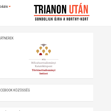
bázis
művek (feltöltés alatt)
kültek
ARTNEREK
ACEBOOK KÖZÖSSÉG