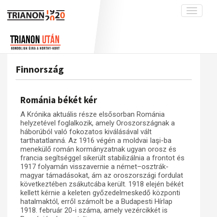
Toggle
navigati
Projekt
Rólunk
Előzmények
Hírek
A kutatócsoport működéséről
Nemzetközi kontextus: iratok és
Finnország
interpretációk
Blog
Munkatársaink
Az összeomlás és a magyar társadalom
Krónika
Románia békét kér
A békerendszer megszilárdulása
Galéria
A Krónika aktuális része elsősorban Románia
Utókor és emlékezet
Adatbázis
helyzetével foglalkozik, amely Oroszországnak a
háborúból való fokozatos kiválásával vált
Visszhang
Emlékművek (feltöltés alatt)
tarthatatlanná. Az 1916 végén a moldvai Iaşi-ba
menekülő román kormányzatnak ugyan orosz és
Publikációk
Menekültek
francia segítséggel sikerült stabilizálnia a frontot és
1917 folyamán visszavernie a német–osztrák-
Kapcsolat
magyar támadásokat, ám az oroszországi fordulat
Trianon-kommentár
következtében zsákutcába került. 1918 elején békét
kellett kérnie a keleten győzedelmeskedő központi
Dokumentumok
hatalmaktól, erről számolt be a Budapesti Hírlap
1918. február 20-i száma, amely vezércikkét is
A trianoni szerződés