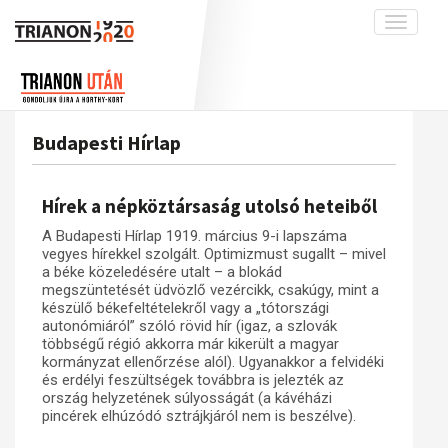
Toggle
navigati
Projekt
Rólunk
Előzmények
Hírek
A kutatócsoport működéséről
Nemzetközi kontextus: iratok és
Budapesti Hírlap
interpretációk
Blog
Munkatársaink
Az összeomlás és a magyar társadalom
Krónika
Hírek a népköztársaság utolsó heteiből
A békerendszer megszilárdulása
Galéria
A Budapesti Hírlap 1919. március 9-i lapszáma
Utókor és emlékezet
Adatbázis
vegyes hírekkel szolgált. Optimizmust sugallt – mivel
a béke közeledésére utalt – a blokád
Visszhang
Emlékművek (feltöltés alatt)
megszüntetését üdvözlő vezércikk, csakúgy, mint a
készülő békefeltételekről vagy a „tótországi
Publikációk
Menekültek
autonómiáról” szóló rövid hír (igaz, a szlovák
többségű régió akkorra már kikerült a magyar
Kapcsolat
kormányzat ellenőrzése alól). Ugyanakkor a felvidéki
Trianon-kommentár
és erdélyi feszültségek továbbra is jelezték az
ország helyzetének súlyosságát (a kávéházi
Dokumentumok
pincérek elhúzódó sztrájkjáról nem is beszélve).
A trianoni szerződés