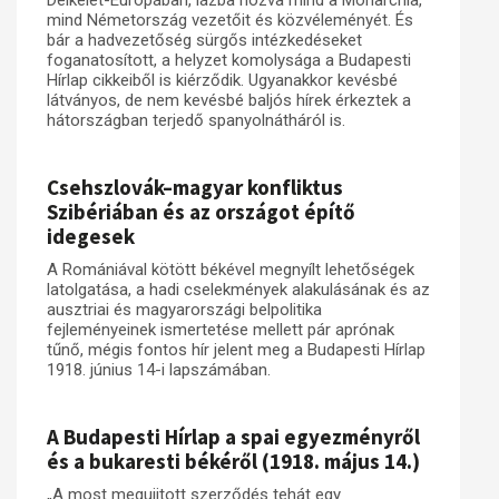
Délkelet-Európában, lázba hozva mind a Monarchia,
mind Németország vezetőit és közvéleményét. És
bár a hadvezetőség sürgős intézkedéseket
foganatosított, a helyzet komolysága a Budapesti
Hírlap cikkeiből is kiérződik. Ugyanakkor kevésbé
látványos, de nem kevésbé baljós hírek érkeztek a
hátországban terjedő spanyolnátháról is.
Csehszlovák–magyar konfliktus
Szibériában és az országot építő
idegesek
A Romániával kötött békével megnyílt lehetőségek
latolgatása, a hadi cselekmények alakulásának és az
ausztriai és magyarországi belpolitika
fejleményeinek ismertetése mellett pár aprónak
tűnő, mégis fontos hír jelent meg a Budapesti Hírlap
1918. június 14-i lapszámában.
A Budapesti Hírlap a spai egyezményről
és a bukaresti békéről (1918. május 14.)
„A most megujitott szerződés tehát egy