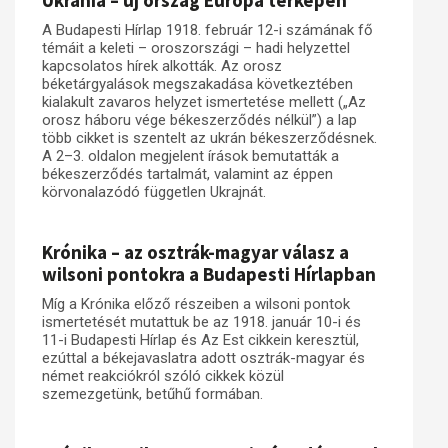
Ukránia – új ország Európa térképén
A Budapesti Hírlap 1918. február 12-i számának fő
témáit a keleti – oroszországi – hadi helyzettel
kapcsolatos hírek alkották. Az orosz
béketárgyalások megszakadása következtében
kialakult zavaros helyzet ismertetése mellett („Az
orosz háboru vége békeszerződés nélkül”) a lap
több cikket is szentelt az ukrán békeszerződésnek.
A 2–3. oldalon megjelent írások bemutatták a
békeszerződés tartalmát, valamint az éppen
körvonalazódó független Ukrajnát.
Krónika – az osztrák-magyar válasz a
wilsoni pontokra a Budapesti Hírlapban
Míg a Krónika előző részeiben a wilsoni pontok
ismertetését mutattuk be az 1918. január 10-i és
11-i Budapesti Hírlap és Az Est cikkein keresztül,
ezúttal a békejavaslatra adott osztrák-magyar és
német reakciókról szóló cikkek közül
szemezgetünk, betűhű formában.