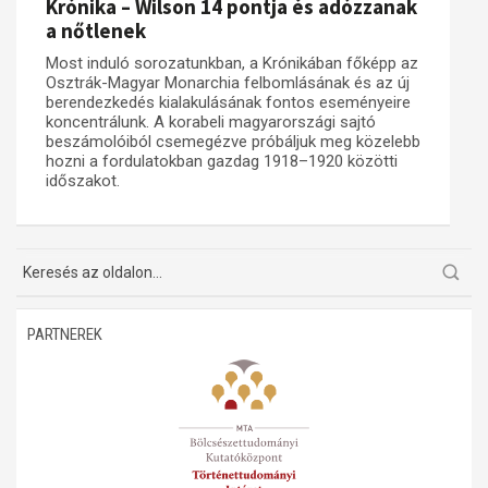
Krónika – Wilson 14 pontja és adózzanak
a nőtlenek
Most induló sorozatunkban, a Krónikában főképp az
Osztrák-Magyar Monarchia felbomlásának és az új
berendezkedés kialakulásának fontos eseményeire
koncentrálunk. A korabeli magyarországi sajtó
beszámolóiból csemegézve próbáljuk meg közelebb
hozni a fordulatokban gazdag 1918–1920 közötti
időszakot.
PARTNEREK