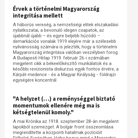
Érvek a történelmi Magyarország
Műhelymunkák
integritása mellett
A háborús vereség, a nemzetiségi elitek elszakadási
nyilatkozatai, a bevonuló idegen csapatok, az
újabbnál újabb – és egyre beljebb húzódó –
demarkációs vonalak 1919 elejére már a szélesebb
nyilvánosság számára is jelezték, hogy a történelmi
Magyarország integritása valóban veszélyben forog.
A Budapesti Hírlap 1919. február 26-i számában
megjelent cikk a békeelőkészítő munkálatok és a
későbbi revizionista diskurzus egyik fontos érvére, a
Kárpát-medence - és a Magyar Királyság - földrajzi
egységére koncentrál.
"A helyzet (…) a reménységgel biztató
momentumok ellenére még ma is
kétségtelenül komoly."
A mai Krónika az 1918. szeptember 28-án megjelent
lapokból szemezget. A bolgár front összeomlása
megrendítette a központi hatalmak pozícióit