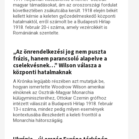
magyar támadásokat, ám az oroszországi fordulat
következtében zsákutcába került. 1918 elején békét
kellett kérnie a keleten győzedelmeskedő központi
hatalmaktól, erről számolt be a Budapesti Hírlap
1918. február 20-i száma, amely vezércikkét is
Romániának szentelte.
„Az önrendelkezési jog nem puszta
frázis, hanem parancsoló alapelve a
cselekvésnek…” Wilson válasza a
központi hatalmaknak
A Krónika legújabb részében azt mutatjuk be,
hogyan ismertette Woodrow Wilson amerikai
elnöknek az Osztrák-Magyar Monarchia
külügyminiszteréhez, Ottokar Czernin grófhoz
intézett válaszát a Budapesti Hírlap 1918. február
13-i száma, mindez pedig milyen események
kontextusába illeszkedett a keleti fronttól a
Monarchia hátországáig.