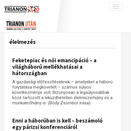
Toggle
navigati
Projekt
Rólunk
Előzmények
Hírek
A kutatócsoport működéséről
Nemzetközi kontextus: iratok és
élelmezés
interpretációk
Blog
Munkatársaink
Az összeomlás és a magyar társadalom
Krónika
Feketepiac és női emancipáció – a
A békerendszer megszilárdulása
Galéria
világháború mellékhatásai a
hátországban
Utókor és emlékezet
Adatbázis
A gazdasági előfeszítéseknek – amelyeket a háború
Visszhang
Emlékművek (feltöltés alatt)
folytatása megkövetelt – számos súlyos
Publikációk
következménye volt. Bizonyosan a legsúlyosabbak
Menekültek
közé tartozott a leküzdhetetlen élelmiszerhiány és a
Kapcsolat
munkaerőhiány is. (Bódy Zsombor írása)
Trianon-kommentár
Enni a háborúban is kell – beszámoló
Dokumentumok
egy párizsi konferenciáról
A trianoni szerződés