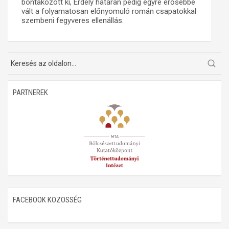
bontakozott ki, Erdély határán pedig egyre erősebbé
vált a folyamatosan előnyomuló román csapatokkal
Műhelymunkák
szembeni fegyveres ellenállás.
PARTNEREK
FACEBOOK KÖZÖSSÉG