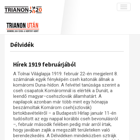
Toggle
navigati
Projekt
Rólunk
Előzmények
Hírek
A kutatócsoport működéséről
Nemzetközi kontextus: iratok és
Délvidék
interpretációk
Blog
Munkatársaink
Az összeomlás és a magyar társadalom
Krónika
Hírek 1919 februárjából
A békerendszer megszilárdulása
Galéria
A Tolnai Világlapja 1919. február 22-én megjelent 8.
Utókor és emlékezet
Adatbázis
számának egyik fényképén cseh katonák állnak a
komáromi Duna-hídon. A felvétel tanúsága szerint a
Visszhang
Emlékművek (feltöltés alatt)
cseh csapatok Komáromnál is elérték a Dunát, a
leendő magyar–csehszlovák államhatárt. A
Publikációk
Menekültek
napilapok azonban már több mint egy hónapja
beszámoltak Komárom cseh(szlovák)
Kapcsolat
birtokbavételéről – a Budapesti Hírlap január 11-én
Trianon-kommentár
tudósított az egy nappal korábbi cseh bevonulásról
–, február második felében pedig már arról írtak,
Dokumentumok
hogy javában zajlik a megszállt területeken való
berendezkedés. A Délvidéken mindeközben sztrájk
A trianoni szerződés