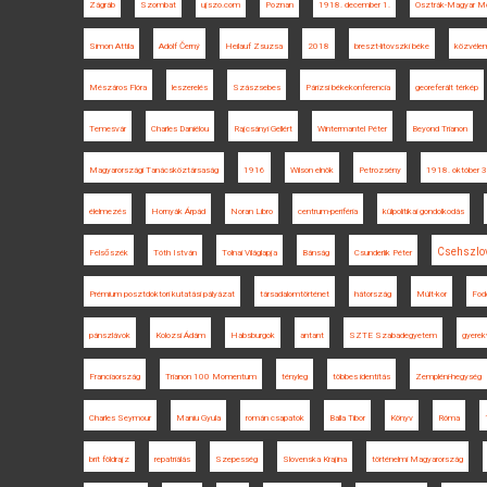
Zágráb
Szombat
ujszo.com
Poznan
1918. december 1.
Osztrák-Magyar Mo
Simon Attila
Adolf Černý
Heilauf Zsuzsa
2018
breszt-litovszki béke
közvéle
Mészáros Flóra
leszerelés
Szászsebes
Párizsi békekonferencia
georeferált térkép
Temesvár
Charles Daniélou
Rajcsányi Gellért
Wintermantel Péter
Beyond Trianon
Magyarországi Tanácsköztársaság
1916
Wilson elnök
Petrozsény
1918. október 3
élelmezés
Hornyák Árpád
Noran Libro
centrum-periféria
külpolitikai gondolkodás
Csehszlo
Felsőszék
Tóth István
Tolnai Világlapja
Bánság
Csunderlik Péter
Prémium posztdoktori kutatási pályázat
társadalomtörténet
hátország
Múlt-kor
Fod
pánszlávok
Kolozsi Ádám
Habsburgok
antant
SZTE Szabadegyetem
gyerek
Franciaország
Trianon 100 Momentum
tényleg
többes identitás
Zempléni-hegység
Charles Seymour
Maniu Gyula
román csapatok
Balla Tibor
Könyv
Róma
brit földrajz
repatriálás
Szepesség
Slovenska Krajina
történelmi Magyarország