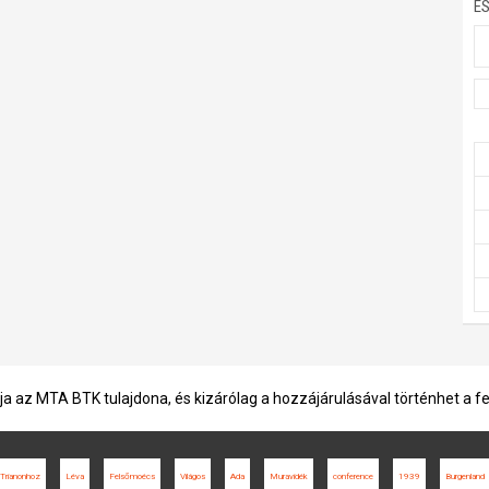
E
ja az MTA BTK tulajdona, és kizárólag a hozzájárulásával történhet a f
 Trianonhoz
Léva
Felsőmoécs
Világos
Ada
Muravidék
conference
1939
Burgenland