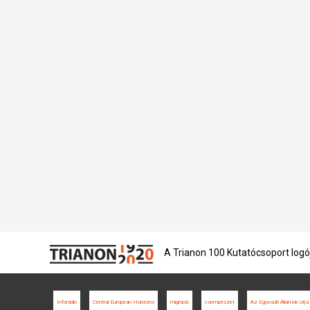
A Trianon 100 Kutatócsoport logó
Inforádió
Central European Horizons
migráció
csempészet
Az Egyesült Államok útja