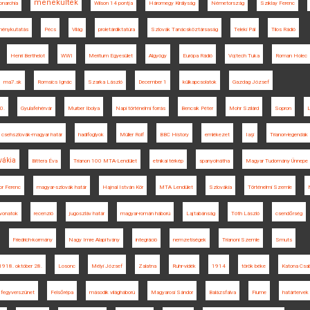
menekültek
narchia
Wilson 14 pontja
Háromegy Királyság
Németország
Sziklay Ferenc
ménykutatás
Pécs
Világ
proletárdiktatúra
Szlovák Tanácsköztársaság
Teleki Pál
Tilos Rádió
Henri Berthelot
WWI
Meritum Egyesület
Algyógy
Európa Rádió
Vojtech Tuka
Roman Holec
ma7.sk
Romsics Ignác
Szarka László
December 1
külkapcsolatok
Gazdag József
0.
Gyulafehérvár
Murber Ibolya
Napi történelmi forrás
Bencsik Péter
Mohr Szilárd
Sopron
L
csehszlovák-magyar határ
hadifoglyok
Müller Rolf
BBC History
emlékezet
Iaşi
Trianon-legendák
vákia
Bittera Éva
Trianon 100 MTA-Lendület
etnikai térkép
spanyolnátha
Magyar Tudomány Ünnepe
or Ferenc
magyar-szlovák határ
Hajnal István Kör
MTA Lendület
Szlovákia
Történelmi Szemle
vonatok
recenzió
jugoszláv határ
magyar-román háború
Lajtabánság
Tóth László
csendőrség
Friedrich-kormány
Nagy Imre Alapítvány
integráció
nemzetiségek
Trianoni Szemle
Smuts
1918. október 28.
Losonc
Mélyi József
Zalatna
Ruhr-vidék
1914
török béke
Katona Csa
fegyverszünet
Felsőrépa
második világháború
Magyarosi Sándor
Balázsfalva
Fiume
határtervek