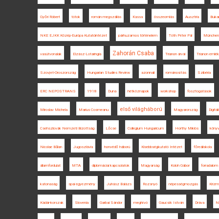
Győri Róbert
tótok
román megszállás
Kassa
összeomlás
Ausztria
Bukar
NKE EJKK Közép-Európa Kutatóintézet
párhuzamos történelem
Tóth Péter Pál
München
Zahorán Csaba
vasútvonalak
Elzász-Lotaringia
Trianon árvái
Trianon emlé
Szovjet-Oroszország
Hungarian Studies Review
azonnali
románosítás
Szibéria
ERC NEPOSTRANS
1918
Duna
hétköznapok
workshop
fosztogatások
első világháború
Miroslav Michela
Marius Cosmeanu
Magyarország
Digitá
Csehszlovák Nemzeti Bizottság
Lőcse
Collegium Hungaricum
Horthy Miklós
köny
Nicolae Bălan
Jugoszlávia
honvédő háború
Kisebbségkutató Intézet
főreáliskola
államfordulat
MTA
diplomáciai kapcsolatok
Magyarság
Koloh Gábor
forradalom
katonaság
spai egyezmény
Juhász Balázs
Rozsnyó
népességmozgás
Krizm
Kádár-korszak
Slovenia
Garbai Sándor
meghívó
Gaucsík István
Dráva
N