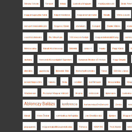
Dékány István
források
interjú
Ludovika Magazin
Hajdúszoboszló
Deák Fere
magyar-jugoszláv határ
Kárpát-medence
magyar-román határ
Neuilly
Vörös László
nemzeti önrendelkezés
Segyevy Dániel
statárium
Szeged
Zeidler Miklós
kise
vasúti közlekedés
Pro Minoritate
100 éves évforduló
magyar békeküldöttség
centen
Békéscsaba
Bánáti Köztársaság
Délvidék
június 4.
Inquiry
Papp Károly
N
áruhiány
Nemzeti Közszolgálati Egyetem
European Review of History
Nagy Gergely
ellenállás
gazdaság
Benedek Elek
Kratochwill ezredes
Varsó
Gömöry János
ismeretterjesztés
háború
Déda
Lendület
konfliktusok
Besszarábia
Magy
Mackensen
Pozsonyi Magyar Intézet
Ukrajna
mítoszok
diplomácia
Ludovika 
Ablonczy Balázs
konferencia
kortárs képzőművészet
Zenta
rom
Bánát
Vavro Šrobár
szimbolikus térfoglalás
Jan Chodějovský
Eperjes
Magyar 
propaganda
magyar külpolitikai gondolkodás
Tornova
MAPIRE
Fest Aladár
béke