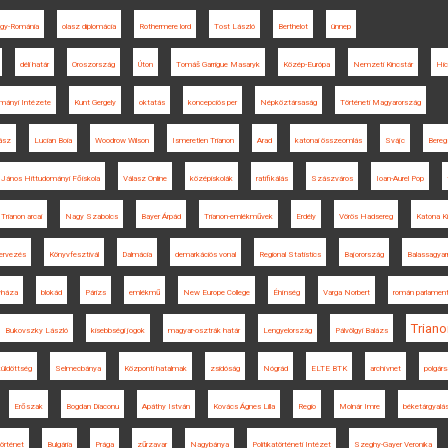
gy-Románia
olasz diplomácia
Rothermere lord
Tost László
Berthelot
ünnep
déli határ
Oroszország
Úton
Tomáš Garrigue Masaryk
Közép-Európa
Nemzeti Kincstár
Hic
mányi Intézete
Kunt Gergely
oktatás
koncepciós per
Népköztársaság
Történeti Magyarország
ász
Lucian Boia
Woodrow Wilson
Ismeretlen Trianon
Arad
katonai összeomlás
Svájc
Bere
 János Hittudományi Főiskola
Válasz Online
középiskolák
ratifikálás
Szászváros
Ioan-Aurel Pop
Trianon arcai
Nagy Szabolcs
Bayer Árpád
Trianon-emlékművek
Erdély
Vörös Hadsereg
Katona K
ervezés
Könyvfesztivál
Dalmácia
demarkációs vonal
Regional Statistics
Bajorország
Balassagya
yháza
blokád
Párizs
emlékmű
New Europe College
Éhínség
Varga Norbert
román parlamen
Triano
Bukovszky László
kisebbségi jogok
magyar-osztrák határ
Lengyelország
Pálvölgyi Balázs
üldöttség
Selmecbánya
Központi hatalmak
zsidóság
Nógrád
ELTE BTK
archívnet
polgár
Erőszak
Bogdan Diaconu
Apáthy István
Kovács Ágnes Lilla
Regio
Molnár Imre
béketárgyalá
örténet
Bulgária
Prága
zűrzavar
Nagybánya
Politikatörténeti Intézet
Szeghy-Gayer Veronika