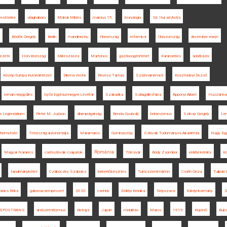
esti béke
világháború
Molnár Miklós
március 15.
kronológia
Sic Itur ad Astra
Bödők Gergely
Berlin
mandiner.hu
Finnország
reformkor
Olaszország
december elseje
kezete
Horvátország
Mikeszásza
Martonos
gazdaságtörténet
Karánsebes
adatbázis
Közép-Európa Kutatóintézet
Dilema Veche
Révész Tamás
Szatmárnémeti
Kosztolányi Dezső
román népgyűlés
Győri Egyházmegyei Levéltár
Szabadka
Szilágyillésfalva
Apponyi Albert
Huszár-ko
lis Legendárium
Pieter M. Judson
állampolgárság
Benda Gyula-díj
bolsevizmus
Szilvay Gergely
Len
vbemutató
Tótország autonómiája
Máramaros
Gombaszög
Szlovák Tudományos Akadémia
Nagy Egy
Románia
Magyar Narancs
csehszlovák csapatok
Törcsvár
Bódy Zsombor
erdélyi kérdés
Ko
tanulmánykötet
Czáboczky Szabolcs
békeelőkészítés
Turócszentmárton
Csáth Géza
Tulipán
anics Réka
gabonacsempészet
2020
csehek
Erdélyi Krónika
Népszava
Károlyi-kormány
S
EPOSTRANS
antiszemitizmus
életrajz
Japán
mobilitás
Maros
1919
Kisjenő
Buka