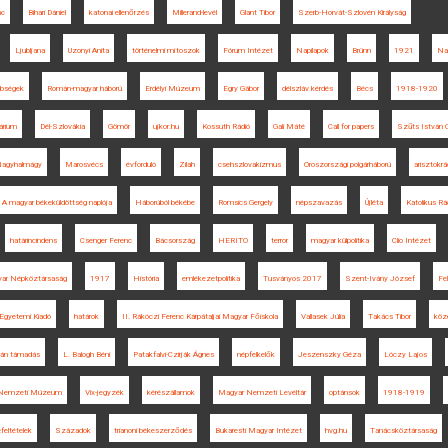
nc
Bihari Dániel
katonai ellenőrzés
Millerand-levél
Glant Tibor
Szerb-Horvát-Szlovén Királyság
Ljubljana
Uzonyi Anita
történelmi mítoszok
Fórum Intézet
Napilapok
Brünn
1921
Na
bbségek
Román-magyar háború
Erdélyi Múzeum
Egry Gábor
délszláv kérdés
Bécs
1918-1920
árium
Dél-Szlovákia
Gömör
ujkor.hu
Kossuth Rádió
Gali Máté
Call for papers
Szűts István G
agyhalmágy
Marosvécs
évforduló
Zilah
csehszlovakizmus
Oroszországi polgárháború
arisztokrá
A magyar békeküldöttség naplója
Háborúból békébe
Romsics Gergely
népszavazás
Újléta
Katolikus Rá
határincindens
Csenger Ferenc
Bácsország
HERITO
terror
magyar külpolitika
Clio Intézet
ar Népköztársaság
1917
História
emlékezetpolitika
Tusványos 2017
Szent-Ivány József
Fe
Egyetemi Kiadó
határok
II. Rákóczi Ferenc Kárpátaljai Magyar Főiskola
Vallasek Júlia
Takács Tibor
köz
án támadás
L. Balogh Béni
Patakfalvi-Czirják Ágnes
népfelkelők
Jeszenszky Géza
Lóczy Lajos
Nemzeti Múzeum
Vix-jegyzék
kérészállamok
Magyar Nemzeti Levéltár
optánsok
1918-1919
feltételek
Századok
trianoni békeszerződés
Bukaresti Magyar Intézet
hvg.hu
Tanácsköztársaság