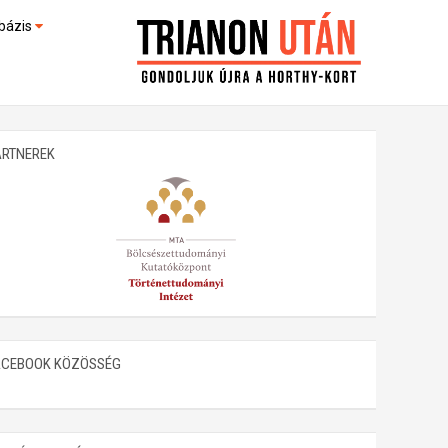
bázis
művek (feltöltés alatt)
kültek
ARTNEREK
ACEBOOK KÖZÖSSÉG