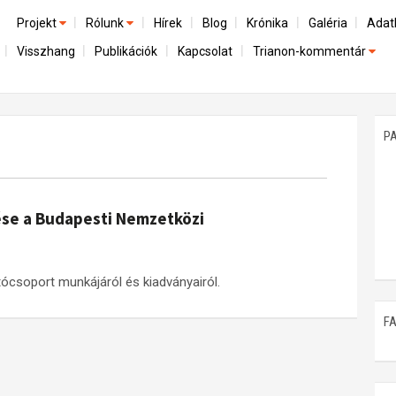
Projekt
Rólunk
Hírek
Blog
Krónika
Galéria
Adat
Visszhang
Publikációk
Kapcsolat
Trianon-kommentár
Előzmények
A kutatócsoport működéséről
Emlék
Dokumentumok
Nemzetközi kontextus: iratok és interpretációk
Munkatársaink
Mene
A trianoni szerződés
Az összeomlás és a magyar társadalom
P
Műhelymunkák
A békerendszer megszilárdulása
Utókor és emlékezet
ése a Budapesti Nemzetközi
tócsoport munkájáról és kiadványairól.
F