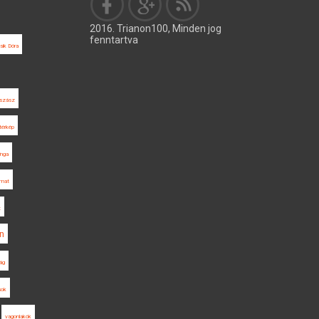
2016. Trianon100, Minden jog
fenntartva
sik Dóra
gszász
térkép
inga
rmat
t
n
ság
sok
vagonlakók