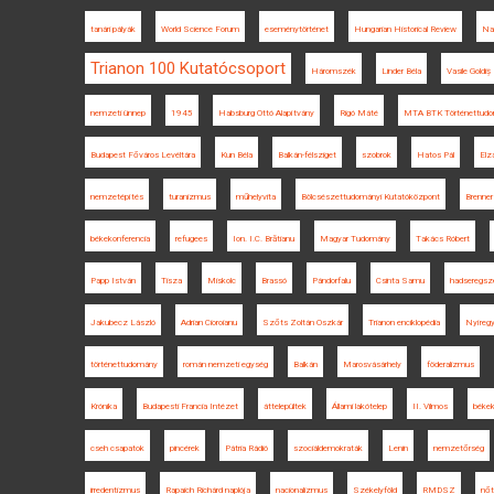
tanári pályák
World Science Forum
eseménytörténet
Hungarian Historical Review
Na
Trianon 100 Kutatócsoport
Háromszék
Linder Béla
Vasile Goldiș
nemzeti ünnep
1945
Habsburg Ottó Alapítvány
Rigó Máté
MTA BTK Történettudo
Budapest Főváros Levéltára
Kun Béla
Balkán-félsziget
szobrok
Hatos Pál
Elz
nemzetépítés
turanizmus
műhelyvita
Bölcsészettudományi Kutatóközpont
Brenner
békekonferencia
refugees
Ion. I.C. Brătianu
Magyar Tudomány
Takács Róbert
Papp István
Tisza
Miskolc
Brassó
Pándorfalu
Csinta Samu
hadseregsz
Jakubecz László
Adrian Cioroianu
Szőts Zoltán Oszkár
Trianon enciklopédia
Nyíreg
történettudomány
román nemzeti egység
Balkán
Marosvásárhely
föderalizmus
Krónika
Budapesti Francia Intézet
áttelepültek
Állami lakótelep
II. Vilmos
békek
cseh csapatok
pincérek
Pátria Rádió
szociáldemokraták
Lenin
nemzetőrség
irredentizmus
Rapaich Richárd naplója
nacionalizmus
Székelyföld
RMDSZ
nőt