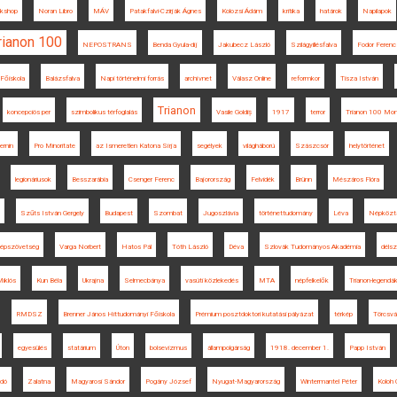
kshop
Noran Libro
MÁV
Patakfalvi-Czirják Ágnes
Kolozsi Ádám
kritika
határok
Napilapok
rianon 100
NEPOSTRANS
Benda Gyula-díj
Jakubecz László
Szilágyillésfalva
Fodor Ferenc
 Főiskola
Balázsfalva
Napi történelmi forrás
archívnet
Válasz Online
reformkor
Tisza István
Trianon
koncepciós per
szimbolikus térfoglalás
Vasile Goldiș
1917
terror
Trianon 100 M
ernin
Pro Minoritate
az Ismeretlen Katona Sírja
segélyek
világháború
Szászcsór
helytörténet
legionáriusok
Besszarábia
Csenger Ferenc
Bajorország
Felvidék
Brünn
Mészáros Flóra
Szűts István Gergely
Budapest
Szombat
Jugoszlávia
történettudomány
Léva
Népközt
épszövetség
Varga Norbert
Hatos Pál
Tóth László
Déva
Szlovák Tudományos Akadémia
délsz
iklós
Kun Béla
Ukrajna
Selmecbánya
vasúti közlekedés
MTA
népfelkelők
Trianon-legendá
RMDSZ
Brenner János Hittudományi Főiskola
Prémium posztdoktori kutatási pályázat
térkép
Törcsvá
egyesülés
statárium
Úton
bolsevizmus
állampolgárság
1918. december 1.
Papp István
adó
Zalatna
Magyarosi Sándor
Pogány József
Nyugat-Magyarország
Wintermantel Péter
Koloh 