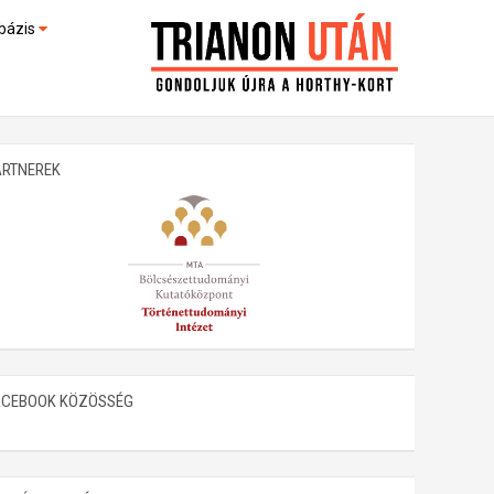
bázis
művek (feltöltés alatt)
kültek
ARTNEREK
ACEBOOK KÖZÖSSÉG