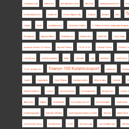
Lengyelország
élelmezés
demarkációs vonal
déli határ
hadseregszervezés
wor
T
ismeretterjesztés
emlékmű
Kovács Ágnes Lilla
Szibéria
Krónika
Ada
Inquiry
Regio
közélelmezés
Slovenska Krajina
II. Rákóczi Ferenc Kárpátaljai Magyar
főreáliskola
Apponyi Albert
föderalizmus
Máramaros
MAPIRE
Pátria Rádió
European Review of History
Beyond Trianon
1918-1920
Sárándi Tamás
Ottokar Cz
csendőrség
centrum-periféria
Berlin
Inforádió
Iaşi
Berthelot
Csáth Géza
Trianon 100 Kutatócsoport
1918. október 30.
adatbázis
tényleg
Sopron
vagonlakók
Vavro Šrobár
impériumváltás
Békéscsaba
források
N
Kárpát-medence
Losonc
nemzeti ünnep
fosztogatások
Beregszász
Horthy M
diplomácia
Balkán
áttelepültek
Kosztolányi Dezső
nemzetiségek
szerb iratok
kisebbségi jogok
Miroslav Michela
Győri Egyházmegyei Levéltár
Bánság
Adolf Černý
Jeszenszky Géza
románosítás
1945
Oroszország
Jan Chodějovský
Libri Ki