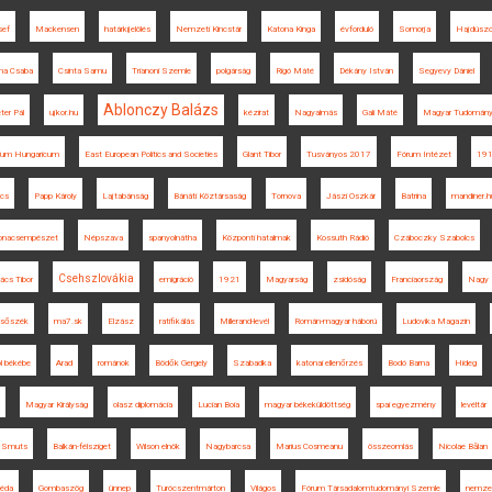
sef
Mackensen
határkijelölés
Nemzeti Kincstár
Katona Kinga
évforduló
Somorja
Hajdúszo
na Csaba
Csinta Samu
Trianoni Szemle
polgárság
Rigó Máté
Dékány István
Segyevy Dániel
Ablonczy Balázs
ter Pál
ujkor.hu
kézirat
Nagyalmás
Gali Máté
Magyar Tudomán
gium Hungaricum
East European Politics and Societies
Glant Tibor
Tusványos 2017
Fórum Intézet
19
ács
Papp Károly
Lajtabánság
Bánáti Köztársaság
Tornova
Jászi Oszkár
Batrina
mandiner.h
onacsempészet
Népszava
spanyolnátha
Központi hatalmak
Kossuth Rádió
Czáboczky Szabolcs
Csehszlovákia
ács Tibor
emigráció
1921
Magyarság
zsidóság
Franciaország
Nagy 
lsőszék
ma7.sk
Elzász
ratifikálás
Millerand-levél
Román-magyar háború
Ludovika Magazin
l békébe
Arad
románok
Bödők Gergely
Szabadka
katonai ellenőrzés
Bodó Barna
Hideg
Magyar Királyság
olasz diplomácia
Lucian Boia
magyar békeküldöttség
spai egyezmény
levéltár
Smuts
Balkán-félsziget
Wilson elnök
Nagybarcsa
Marius Cosmeanu
összeomlás
Nicolae Bălan
éda
Gombaszög
ünnep
Turócszentmárton
Világos
Fórum Társadalomtudományi Szemle
nemze