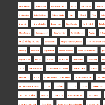
Nagyhalmágy
Mohr Szilárd
Bukovszky László
Kassa
konfliktusok
Mélyi Józ
Szászváros
békeküldöttség
Wekerle Sándor
Bánát
Erőszak
Pécs
Kato
integráció
Hajnal István Kör
Bácsország
Bódy Zsombor
Károlyi Mihály
Tóth Pé
Horvátország
Gazdag József
Károlyi-kormány
Pálvölgyi Balázs
Algyógy
Colle
első világháború
Benedek Elek
Magyar Tudomány Ünnepe
cseh-tót nemzeti tan
Éhínség
Temesvár
Bayer Árpád
Friedrich-kormány
Párizsi békekonferencia
gab
Románia
Vojtech Tuka
BUKSZ
Klubrádió
államfordulat
hátország
Tak
1916
Romsics Gergely
Magyar Nemzeti Levéltár
Romsics Ignác
Múlt-kor
Fe
Habsburgok
BBTE
A magyar békeküldöttség naplója
World Science Forum
Háborúbó
Pozsonyi Magyar Intézet
Gömör
Felsőrépa
kronológia
Zágráb
Bogdan Diaconu
Trianon-emlékművek
optánsok
térképzetek
csehszlovakizmus
Németország
magyar-osztrák határ
Zeidler Miklós
magyar külpolitikai gondolkodás
Szilágykövesd
D