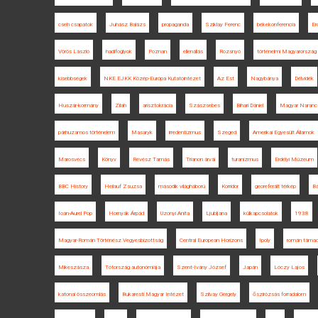
cseh csapatok
Juhász Balázs
propaganda
Sziklay Ferenc
békekonferencia
Er
Vörös László
hadifoglyok
Poznan
ellenállás
Rozsnyó
történelmi Magyarország
kisebbségek
NKE EJKK Közép-Európa Kutatóintézet
Az Est
Nagybánya
Délvidék
Huszár-kormány
Zilah
arisztokrácia
Szászsebes
Bihari Dániel
Magyar Naranc
párhuzamos történelem
Masaryk
irredentizmus
Szeged
Amerikai Egyesült Államok
Marosvécs
Könyv
Révész Tamás
Trianon árvái
turanizmus
Erdélyi Múzeum
BBC History
Heilauf Zsuzsa
második világháború
Korridor
georeferált térkép
Bá
Ioan-Aurel Pop
Hornyák Árpád
Uzonyi Anita
Ljubljana
külkapcsolatok
1938
Magyar-Román Történész Vegyesbizottság
Central European Horizons
Ipoly
román táma
Mikeszásza
Tótország autonómiája
Szent-Ivány József
Japán
Lóczy Lajos
katonai összeomlás
Bukaresti Magyar Intézet
Szilvay Gergely
őszirózsás forradalom