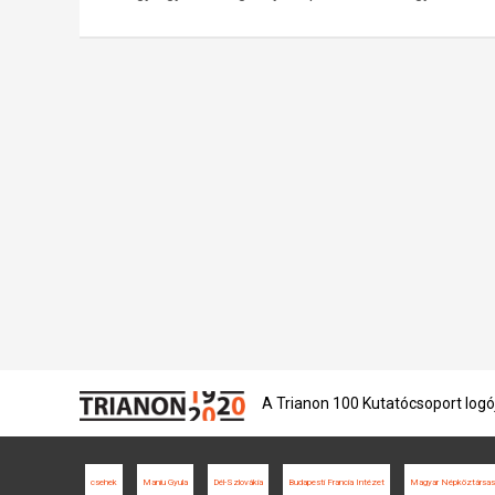
A Trianon 100 Kutatócsoport logó
csehek
Maniu Gyula
Dél-Szlovákia
Budapesti Francia Intézet
Magyar Népköztársas