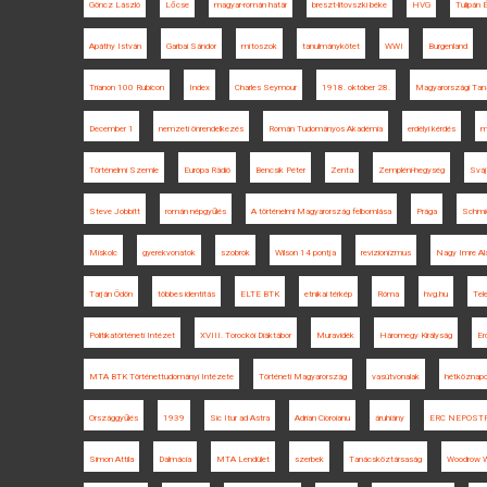
Göncz László
Lőcse
magyar-román határ
breszt-litovszki béke
HVG
Tulipán 
Apáthy István
Garbai Sándor
mítoszok
tanulmánykötet
WWI
Burgenland
Trianon 100 Rubicon
Index
Charles Seymour
1918. október 28.
Magyarországi Tan
December 1
nemzeti önrendelkezés
Román Tudományos Akadémia
erdélyi kérdés
m
Történelmi Szemle
Európa Rádió
Bencsik Péter
Zenta
Zempléni-hegység
Sváj
Steve Jobbitt
román népgyűlés
A történelmi Magyarország felbomlása
Prága
Schmid
Miskolc
gyerekvonatok
szobrok
Wilson 14 pontja
revizionizmus
Nagy Imre Al
Tarján Ödön
többes identitás
ELTE BTK
etnikai térkép
Róma
hvg.hu
Tele
Politikatörténeti Intézet
XVIII. Torockói Diáktábor
Muravidék
Háromegy Királyság
Er
MTA BTK Történettudományi Intézete
Történeti Magyarország
vasútvonalak
hétköznap
Országgyűlés
1939
Sic Itur ad Astra
Adrian Cioroianu
áruhiány
ERC NEPOST
Simon Attila
Dalmácia
MTA Lendület
szerbek
Tanácsköztársaság
Woodrow W