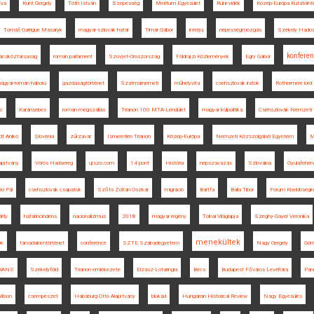
Éva
Kunt Gergely
Tóth István
Szepesség
Meritum Egyesület
Ruhr-vidék
Közép-Európa Kutatóint
Tomáš Garrigue Masaryk
magyar-szlovák határ
Timár Gábor
interjú
népességmozgás
Székely Hados
konferen
ácsköztársaság
román parlament
Szovjet-Oroszország
Földrajzi Közlemények
Egry Gábor
agyar-román háború
gazdaságtörténet
Szatmárnémeti
műhelyvita
csehszlovák iratok
Rothermere lord
c
Karánsebes
román megszállás
Trianon 100 MTA-Lendület
magyar külpolitika
Csehszlovák Nemzeti 
t Anikó
Slovenia
zűrzavar
Ismeretlen Trianon
Közép-Európa
Nemzeti Közszolgálati Egyetem
M
apítvány
Vörös Hadsereg
ujszo.com
14 pont
História
népszavazás
Szlovákia
Gyulafehér
ki Pál
csehszlovák csapatok
Szőts Zoltán Oszkár
migráció
Bártfa
Balla Tibor
Fórum Kisebbségk
dély
határincindens
nacionalizmus
2018
magyar regény
Tolnai Világlapja
Szeghy-Gayer Veronika
menekültek
ok
társadalomtörténet
conference
SZTE Szabadegyetem
Nagy Gergely
Göm
RANS
Székelyföld
Trianon emlékezete
Elzász-Lotaringia
Bécs
Budapest Főváros Levéltára
Pánd
ilson
csempészet
Habsburg Ottó Alapítvány
blokád
Hungarian Historical Review
Nagy Egyesülés