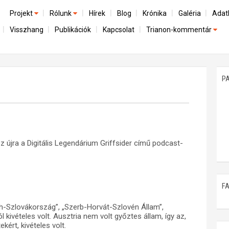
Projekt
Rólunk
Hírek
Blog
Krónika
Galéria
Adat
Visszhang
Publikációk
Kapcsolat
Trianon-kommentár
Előzmények
A kutatócsoport működéséről
Emlék
Dokumentumok
Nemzetközi kontextus: iratok és interpretációk
Munkatársaink
Mene
A trianoni szerződés
Az összeomlás és a magyar társadalom
P
Műhelymunkák
A békerendszer megszilárdulása
Utókor és emlékezet
újra a Digitális Legendárium Griffsider című podcast-
F
eh-Szlovákország”, „Szerb-Horvát-Szlovén Állam”,
ivételes volt. Ausztria nem volt győztes állam, így az,
kért, kivételes volt.