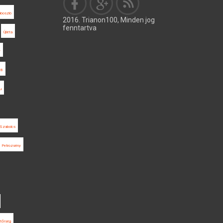
boszló
2016. Trianon100, Minden jog
fenntartva
Újléta
y
18
u
Szabolcs
Petrozsény
tőrség