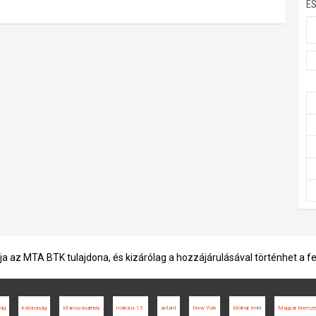
E
ja az MTA BTK tulajdona, és kizárólag a hozzájárulásával történhet a f
ág
katonaság
Marosvásárhely
március 15.
antant
New York
Molnár Imre
Magyar Nemze