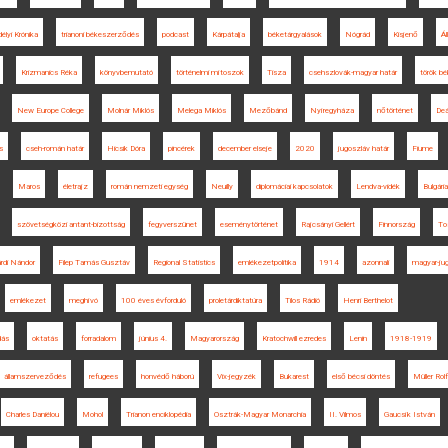
délyi Krónika
trianoni békeszerződés
podcast
Kárpátalja
béketárgyalások
Nógrád
Kisjenő
Ál
Krizmanics Réka
könyvbemutató
történelmi mítoszok
Tisza
csehszlovák-magyar határ
török bé
New Europe College
Molnár Miklós
Melega Miklós
Mezőbánd
Nyíregyháza
nőtörténet
Deá
s
cseh-román határ
Hicsik Dóra
pincérek
december elseje
2020
jugoszláv határ
Fiume
Maros
életrajz
román nemzeti egység
Neuilly
diplomáciai kapcsolatok
Lendva-vidék
Bulgária
szövetségközi antant-bizottság
fegyverszünet
eseménytörténet
Rajcsányi Gellért
Finnország
To
rdi Nándor
Filep Tamás Gusztáv
Regional Statistics
emlékezetpolitika
1914
azonnali
magyar-jug
emlékezet
meghívó
100 éves évforduló
proletárdiktatúra
Tilos Rádió
Henri Berthelot
dás
oktatás
forradalom
június 4.
Magyarország
Kratochwill ezredes
Lenin
1918-1919
államszerveződés
refugees
honvédő háború
Vix-jegyzék
Bukarest
első bécsi döntés
Müller Rolf
Charles Daniélou
Mohol
Trianon enciklopédia
Osztrák-Magyar Monarchia
II. Vilmos
Gaucsík István