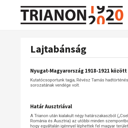
Lajtabánság
Nyugat-Magyarország 1918-1921 között
Kutatócsoportunk tagja, Révész Tamás hadtörténész 
sorozatának vendége volt.
Határ Ausztriával
A Trianon után kialakult négy határszakaszból („Cs
Románia és Ausztria) az utóbbi minden szempontból k
hogy egyáltalán igénnyel léphettek fel magyar területe