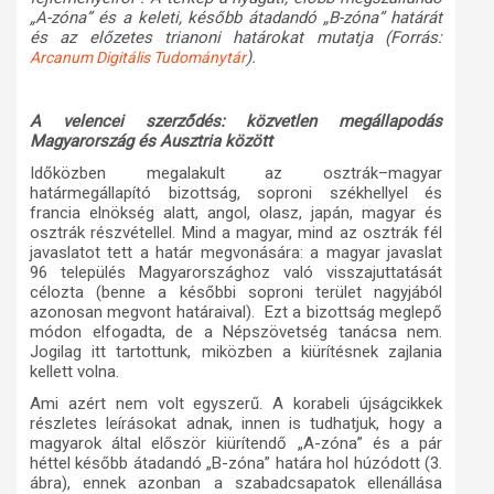
„A-zóna” és a keleti, később átadandó „B-zóna” határát
és az előzetes trianoni határokat mutatja (Forrás:
).
Arcanum Digitális Tudománytár
A velencei szerződés: közvetlen megállapodás
Magyarország és Ausztria között
Időközben megalakult az osztrák–magyar
határmegállapító bizottság, soproni székhellyel és
francia elnökség alatt, angol, olasz, japán, magyar és
osztrák részvétellel. Mind a magyar, mind az osztrák fél
javaslatot tett a határ megvonására: a magyar javaslat
96 település Magyarországhoz való visszajuttatását
célozta (benne a későbbi soproni terület nagyjából
azonosan megvont határaival). Ezt a bizottság meglepő
módon elfogadta, de a Népszövetség tanácsa nem.
Jogilag itt tartottunk, miközben a kiürítésnek zajlania
kellett volna.
Ami azért nem volt egyszerű. A korabeli újságcikkek
részletes leírásokat adnak, innen is tudhatjuk, hogy a
magyarok által először kiürítendő „A-zóna” és a pár
héttel később átadandó „B-zóna” határa hol húzódott (3.
ábra), ennek azonban a szabadcsapatok ellenállása