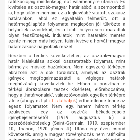
ratifikációjáig mindenképp, sőt valamennyire utána is. És
kivételes az osztrák-magyar határ abból a szempontból
is, hogy talán mindmáig ez a legkevésbé vitatott szakasz
határainkon; ahol ez egyáltalán felmerült, ott a
határmegállapítás folyamata meglepően jól tükrözte a
helybeliek szándékait, és a többi helyen sem maradtak
olyan feszültségek, indulatok, mint határaink mentén
szinte minden más helyen, talán kivéve a horvát–magyar
határszakasz nagyobbik részét.
Részben a fentiek következtében, az osztrák–magyar
határ kialakulása sokkal összetettebb folyamat, mint
bármelyik másiké hazánkban. Nem egyszerű térképen
ábrázolni azt a sok fordulatot, amelyek az osztrák
igények megfogalmazásától a végleges határok
meghúzásáig következtek be. Ebben a posztban e
térképi ábrázolásre teszek kísérletet, előrebocsátva,
hogy a „határvonalak”, választóvonalak egyetlen térképre
vitele (ahogy ezt pl.
) érthetetlenné tenné az
itt is láthatjuk
egész folyamatot. Nem egy, hanem három térkép
szükséges: egy az osztrák békedelegáció
igénybejelentésétől (1919. augusztus 6.) a
szerződéskötésekig (Saint-Germain, 1919. szeptember
10.; Trianon, 1920. június 4.). Utána egy éves csönd
következik, amíg a magyar törvényhozás nem ratifikálta