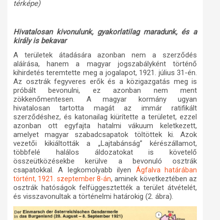
térképe)
Hivatalosan kivonulunk, gyakorlatilag maradunk, és a
király is bekavar
A területek átadására azonban nem a szerződés
aláírása, hanem a magyar jogszabályként történő
kihirdetés teremtette meg a jogalapot, 1921. július 31-én.
Az osztrák fegyveres erők és a közigazgatás meg is
próbált bevonulni, ez azonban nem ment
zökkenőmentesen. A magyar kormány ugyan
hivatalosan tartotta magát az immár ratifikált
szerződéshez, és katonailag kiürítette a területet, ezzel
azonban ott egyfajta hatalmi vákuum keletkezett,
amelyet magyar szabadcsapatok töltöttek ki. Azok
vezetői kikiáltották a „Lajtabánság” kérészállamot,
többfelé halálos áldozatokat is követelő
összeütközésekbe kerülve a bevonuló osztrák
csapatokkal. A legkomolyabb ilyen
Ágfalva határában
, aminek következtében az
történt, 1921. szeptember 8-án
osztrák hatóságok felfüggesztették a terület átvételét,
és visszavonultak a történelmi határokig (2. ábra).