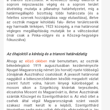
a trianoni szerződést. A következő térkép ekkortól a
soproni népszavazás végéig és a soproni terület
átvételéig mutatja a pillanatnyi határhelyzetet, míg a
határmegállapító bizottság többi határozata (és a
felettes szervek hozzájárulása vagy elutasítása), illetve
az osztrák magyar kétoldalú falu- illetve területcserék
egy harmadik térképen, 1923 közepéig, a mai határvonal
végleges megállapításáig mutatják be a változásokat
(már csak a Pinka-völgyre és a Kőszegi-hegységre
fókuszálva).
Az óhajoktól a kérésig és a trianoni határvázlatig
Ahogy az
már bemutattam, az osztrák
előző cikkben
békedelegáció 1919 augusztusában kezdeményezte
Nyugat-Magyarország német (és horvát) nyelvi többségű
zónájának Ausztriához csatolását. A javasolt határvonal
nagyjából a békeszerződésben később megadott vázlat
szerint futott volna, három lényegi különbséggel: a
mosoni síkon a Szigetközig kívántak terjeszkedni,
elcsatolva Mosont és Magyaróvárt is, illetve Ausztriának
szánták Kőszeget és Szentgotthárdot is. Az első ötlet a
csehek által végül Magyarországnak szánt vasúti
szakasz miatt került ki a képből, Szentgotthárd
térségében pedig még voltak délszláv elképzelések is, így