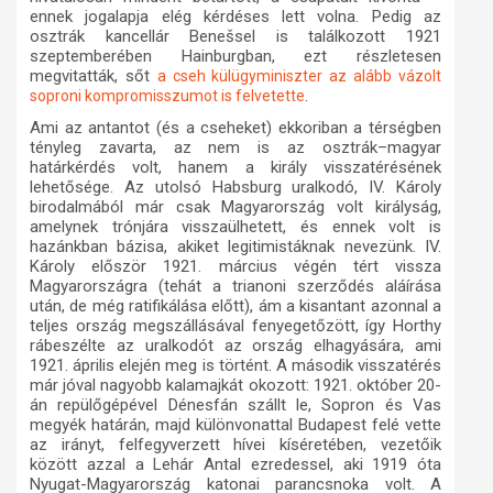
ennek jogalapja elég kérdéses lett volna. Pedig az
osztrák kancellár Benešsel is találkozott 1921
szeptemberében Hainburgban, ezt részletesen
megvitatták, sőt
a cseh külügyminiszter az alább vázolt
.
soproni kompromisszumot is felvetette
Ami az antantot (és a cseheket) ekkoriban a térségben
tényleg zavarta, az nem is az osztrák–magyar
határkérdés volt, hanem a király visszatérésének
lehetősége. Az utolsó Habsburg uralkodó, IV. Károly
birodalmából már csak Magyarország volt királyság,
amelynek trónjára visszaülhetett, és ennek volt is
hazánkban bázisa, akiket legitimistáknak nevezünk. IV.
Károly először 1921. március végén tért vissza
Magyarországra (tehát a trianoni szerződés aláírása
után, de még ratifikálása előtt), ám a kisantant azonnal a
teljes ország megszállásával fenyegetőzött, így Horthy
rábeszélte az uralkodót az ország elhagyására, ami
1921. április elején meg is történt. A második visszatérés
már jóval nagyobb kalamajkát okozott: 1921. október 20-
án repülőgépével Dénesfán szállt le, Sopron és Vas
megyék határán, majd különvonattal Budapest felé vette
az irányt, felfegyverzett hívei kíséretében, vezetőik
között azzal a Lehár Antal ezredessel, aki 1919 óta
Nyugat-Magyarország katonai parancsnoka volt. A