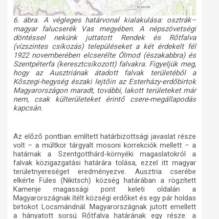
6. ábra. A végleges határvonal kialakulása: osztrák–
magyar falucserék Vas megyében. A népszövetségi
döntéssel nekünk juttatott Rendek és Rőtfalva
(vízszintes csíkozás) településeket a két érdekelt fél
1922 novemberében elcserélte Ólmod (északabbra) és
Szentpéterfa (keresztcsíkozott) falvakra. Figyeljük meg,
hogy az Ausztriának átadott falvak területéből a
Kőszegi-hegység északi lejtőin az Esterházy-erdőbirtok
Magyarországon maradt, további, lakott területeket már
nem, csak külterületeket érintő csere-megállapodás
kapcsán.
Az előző pontban említett határbizottsági javaslat része
volt – a múltkor tárgyalt mosoni korrekciók mellett – a
határnak a Szentgotthárd-környéki magaslatokról a
falvak közigazgatási határára tolása, ezzel itt magyar
területnyereséget eredményezve. Ausztria cserébe
elkérte Füles (Nikitsch) község határában a rögzített
Kamenje magassági pont keleti oldalán a
Magyarországnak ítélt községi erdőket és egy pár holdas
birtokot Locsmándnál. Magyarországnak jutott emellett
a hányatott sorsú Rőtfalva határának egy része: a