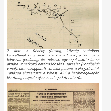
7. ábra. A Récény (Ritzing) község határában,
közvetlenül az új államhatár mellett levő, a brennbergi
bányával gazdasági és műszaki egységet alkotó Ilona-
aknára vonatkozó határmódosítási javaslat (körülbelüli
vonal), piros szaggatott vonallal jelezve: a Nagykövetek
Tanácsa elutasította a kérést. Alul a határmegállapító
bizottság helyszínrajza az elfogadott határról.