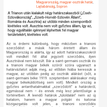
Magyarország
,
magyar-osztrák határ
,
Lajtabánság
,
Sopron
Műhelymunkák
A Trianon után kialakult négy határszakaszból („Cseh-
Szlovákország”, „Szerb-Horvát-Szlovén Állam”,
Románia és Ausztria) az utóbbi minden szempontból
kivételes volt. Ausztria nem volt győztes állam, így az,
hogy egyáltalán igénnyel léphettek fel magyar
területekért, kivételes volt.
Az is érdemi különbség, hogy miközben a trianoni
szerződést a másik három érintett állam és
Magyarország is aláírta, így az adott határszakaszokról
volt mindkét fél által jegyzett szerződés, ilyen
Ausztriával nem készült. Bár a saint-germaini osztrák és
a trianoni magyar békék szóról szóra ugyanazt a
határvázlatot adják meg, az előbbin hiába keressük a
magyar, az utóbbin pedig az osztrák aláírást (sőt, a
saint-germaini béke 1919. szeptemberi aláírásakor még
magyar békeküldöttség sem volt). Mindkét ország a
győztes antanthatalmakkal „szerződött” a határokról,
egymással nem – és ennek még lesz jelentősége a
történetben. A leendő határok „túloldalán” nem az új
hatalom, hanem a magyar polgári és katonai
közigazgatás volt jelen, a trianoni szerződés