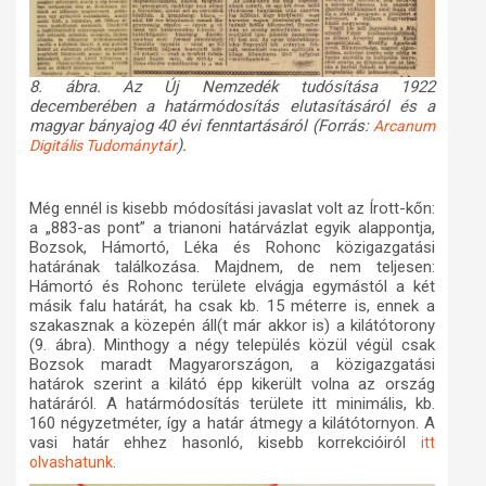
8. ábra. Az Új Nemzedék tudósítása 1922
decemberében a határmódosítás elutasításáról és a
magyar bányajog 40 évi fenntartásáról (Forrás:
Arcanum
).
Digitális Tudománytár
Még ennél is kisebb módosítási javaslat volt az Írott-kőn:
a „883-as pont” a trianoni határvázlat egyik alappontja,
Bozsok, Hámortó, Léka és Rohonc közigazgatási
határának találkozása. Majdnem, de nem teljesen:
Hámortó és Rohonc területe elvágja egymástól a két
másik falu határát, ha csak kb. 15 méterre is, ennek a
szakasznak a közepén áll(t már akkor is) a kilátótorony
(9. ábra). Minthogy a négy település közül végül csak
Bozsok maradt Magyarországon, a közigazgatási
határok szerint a kilátó épp kikerült volna az ország
határáról. A határmódosítás területe itt minimális, kb.
160 négyzetméter, így a határ átmegy a kilátótornyon. A
vasi határ ehhez hasonló, kisebb korrekcióiról
itt
.
olvashatunk