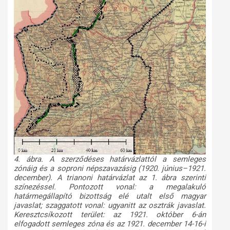
4. ábra. A szerződéses határvázlattól a semleges
zónáig és a soproni népszavazásig (1920. június–1921.
december). A trianoni határvázlat az 1. ábra szerinti
színezéssel. Pontozott vonal: a megalakuló
határmegállapító bizottság elé utalt első magyar
javaslat; szaggatott vonal: ugyanitt az osztrák javaslat.
Keresztcsíkozott terület: az 1921. október 6-án
elfogadott semleges zóna és az 1921. december 14-16-i