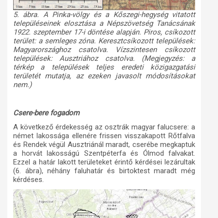
5. ábra. A Pinka-völgy és a Kőszegi-hegység vitatott
településeinek elosztása a Népszövetség Tanácsának
1922. szeptember 17-i döntése alapján. Piros, csíkozott
terület: a semleges zóna. Keresztcsíkozott települések:
Magyarországhoz csatolva. Vízszintesen csíkozott
települések: Ausztriához csatolva. (Megjegyzés: a
térkép a települések teljes eredeti közigazgatási
területét mutatja, az ezeken javasolt módosításokat
nem.)
Csere-bere fogadom
A következő érdekesség az osztrák magyar falucsere: a
német lakossága ellenére frissen visszakapott Rőtfalva
és Rendek végül Ausztriánál maradt, cserébe megkaptuk
a horvát lakosságú Szentpéterfa és Ólmod falvakat.
Ezzel a határ lakott területeket érintő kérdései lezárultak
(6. ábra), néhány faluhatár és birtoktest maradt még
kérdéses.