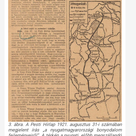
3. ábra. A Pesti Hírlap 1921. augusztus 31-i számában
megjelent írás „a nyugatmagyarországi bonyodalom
fejleményeiről”. A térkép a nyugati, előbb megszállandó