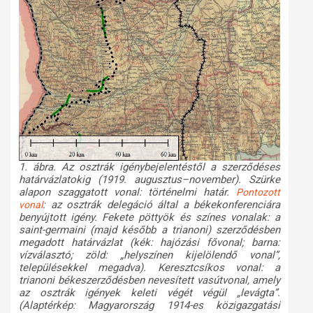
1. ábra. Az osztrák igénybejelentéstől a szerződéses
határvázlatokig (1919. augusztus–november). Szürke
alapon szaggatott vonal: történelmi határ.
Pontozott
:
az osztrák delegáció által a békekonferenciára
vonal
benyújtott igény. Fekete pöttyök és színes vonalak: a
saint-germaini (majd később a trianoni) szerződésben
megadott határvázlat (kék: hajózási fővonal; barna:
vízválasztó; zöld: „helyszínen kijelölendő vonal”,
településekkel megadva). Keresztcsíkos vonal: a
trianoni békeszerződésben nevesített vasútvonal, amely
az osztrák igények keleti végét végül „levágta”.
(Alaptérkép: Magyarország 1914-es közigazgatási