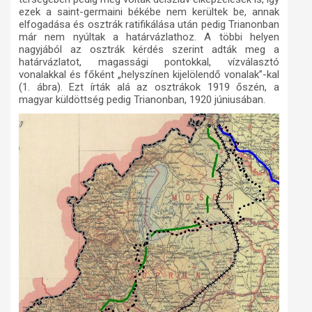
ezek a saint-germaini békébe nem kerültek be, annak
elfogadása és osztrák ratifikálása után pedig Trianonban
már nem nyúltak a határvázlathoz. A többi helyen
nagyjából az osztrák kérdés szerint adták meg a
határvázlatot, magassági pontokkal, vízválasztó
vonalakkal és főként „helyszínen kijelölendő vonalak”-kal
(1. ábra). Ezt írták alá az osztrákok 1919 őszén, a
magyar küldöttség pedig Trianonban, 1920 júniusában.