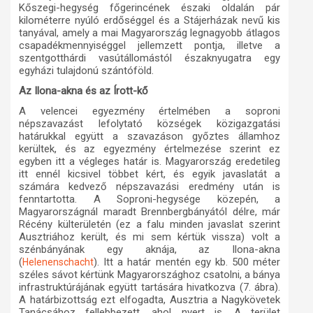
Kőszegi-hegység főgerincének északi oldalán pár
kilométerre nyúló erdőséggel és a Stájerházak nevű kis
tanyával, amely a mai Magyarország legnagyobb átlagos
csapadékmennyiséggel jellemzett pontja, illetve a
szentgotthárdi vasútállomástól északnyugatra egy
egyházi tulajdonú szántóföld.
Az Ilona-akna és az Írott-kő
A velencei egyezmény értelmében a soproni
népszavazást lefolytató községek közigazgatási
határukkal együtt a szavazáson győztes államhoz
kerültek, és az egyezmény értelmezése szerint ez
egyben itt a végleges határ is. Magyarország eredetileg
itt ennél kicsivel többet kért, és egyik javaslatát a
számára kedvező népszavazási eredmény után is
fenntartotta. A Soproni-hegysége közepén, a
Magyarországnál maradt Brennbergbányától délre, már
Récény külterületén (ez a falu minden javaslat szerint
Ausztriához került, és mi sem kértük vissza) volt a
szénbányának egy aknája, az Ilona-akna
(
). Itt a határ mentén egy kb. 500 méter
Helenenschacht
széles sávot kértünk Magyarországhoz csatolni, a bánya
infrastruktúrájának együtt tartására hivatkozva (7. ábra).
A határbizottság ezt elfogadta, Ausztria a Nagykövetek
Tanácsához fellebbezett, ahol nyert is. A terület