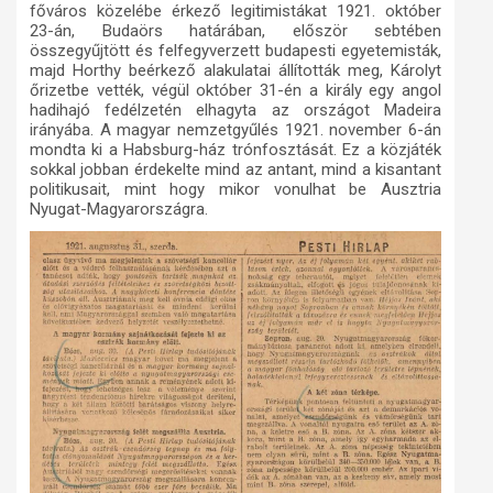
főváros közelébe érkező legitimistákat 1921. október
23-án, Budaörs határában, először sebtében
összegyűjtött és felfegyverzett budapesti egyetemisták,
majd Horthy beérkező alakulatai állították meg, Károlyt
őrizetbe vették, végül október 31-én a király egy angol
hadihajó fedélzetén elhagyta az országot Madeira
irányába. A magyar nemzetgyűlés 1921. november 6-án
mondta ki a Habsburg-ház trónfosztását. Ez a közjáték
sokkal jobban érdekelte mind az antant, mind a kisantant
politikusait, mint hogy mikor vonulhat be Ausztria
Nyugat-Magyarországra.