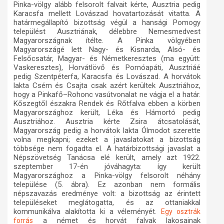
Pinka-völgy alább felsorolt falvait kérte, Ausztria pedig
Karacsfa mellett Lovászad hovatartozását vitatta. A
határmegállapító bizottság végül a hansági Pomogy
települést Ausztriának, délebbre Nemesmedvest
Magyarországnak ítélte. A Pinka völgyében
Magyarországé lett Nagy- és Kisnarda, Alsó- és
Felsőcsatár, Magyar- és Németkeresztes (ma együtt:
Vaskeresztes), Horvátlövő és Pornóapáti, Ausztriáé
pedig Szentpéterfa, Karacsfa és Lovászad. A horvátok
lakta Csém és Csajta csak azért kerültek Ausztriához,
hogy a Pinkafő–Rohonc vasútvonalat ne vágja el a határ.
Kőszegtől északra Rendek és Rőtfalva ebben a körben
Magyarországhoz került, Léka és Hámortó pedig
Ausztriához. Ausztria kérte Zsira átcsatolását,
Magyarország pedig a horvátok lakta Ólmodot szerette
volna megkapni; ezeket a javaslatokat a bizottság
többsége nem fogadta el. A határbizottsági javaslat a
Népszövetség Tanácsa elé került, amely azt 1922.
szeptember 17-én jóváhagyta: így került
Magyarországhoz a Pinka-völgy felsorolt néhány
települése (5. ábra). Ez azonban nem formális
népszavazás eredménye volt: a bizottság az érintett
településeket meglátogatta, és az ottaniakkal
kommunikálva alakította ki a véleményét.
Egy osztrák
a német és horvát falvak lakosainak
forrás