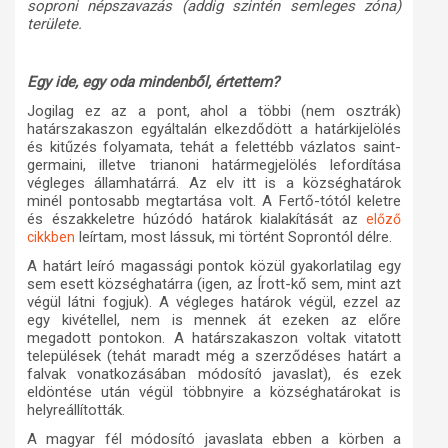
soproni népszavazás (addig szintén semleges zóna)
területe.
Egy ide, egy oda mindenből, értettem?
Jogilag ez az a pont, ahol a többi (nem osztrák)
határszakaszon egyáltalán elkezdődött a határkijelölés
és kitűzés folyamata, tehát a felettébb vázlatos saint-
germaini, illetve trianoni határmegjelölés lefordítása
végleges államhatárrá. Az elv itt is a községhatárok
minél pontosabb megtartása volt. A Fertő-tótól keletre
és északkeletre húzódó határok kialakítását az
előző
leírtam, most lássuk, mi történt Soprontól délre.
cikkben
A határt leíró magassági pontok közül gyakorlatilag egy
sem esett községhatárra (igen, az Írott-kő sem, mint azt
végül látni fogjuk). A végleges határok végül, ezzel az
egy kivétellel, nem is mennek át ezeken az előre
megadott pontokon. A határszakaszon voltak vitatott
települések (tehát maradt még a szerződéses határt a
falvak vonatkozásában módosító javaslat), és ezek
eldöntése után végül többnyire a községhatárokat is
helyreállították.
A magyar fél módosító javaslata ebben a körben a