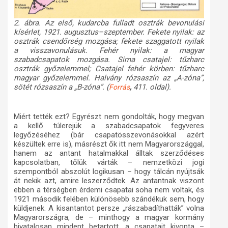
2. ábra. Az első, kudarcba fulladt osztrák bevonulási
kísérlet, 1921. augusztus–szeptember. Fekete nyilak: az
osztrák csendőrség mozgása; fekete szaggatott nyilak
a visszavonulásuk. Fehér nyilak: a magyar
szabadcsapatok mozgása. Sima csatajel: tűzharc
osztrák győzelemmel; Csatajel fehér körben: tűzharc
magyar győzelemmel. Halvány rózsaszín az „A-zóna”,
sötét rózsaszín a „B-zóna”. (
,
411. oldal).
Forrás
Miért tették ezt? Egyrészt nem gondolták, hogy megvan
a kellő túlerejük a szabadcsapatok fegyveres
legyőzéséhez (bár csapatösszevonásokkal azért
készültek erre is), másrészt ők itt nem Magyarországgal,
hanem az antant hatalmakkal álltak szerződéses
kapcsolatban, tőlük várták – nemzetközi jogi
szempontból abszolút logikusan – hogy tálcán nyújtsák
át nekik azt, amire leszerződtek. Az antantnak viszont
ebben a térségben érdemi csapatai soha nem voltak, és
1921 második felében különösebb szándékuk sem, hogy
küldjenek. A kisantantot persze „rászabadíthatták” volna
Magyarországra, de – minthogy a magyar kormány
hivatalosan mindent betartott, a csapatait kivonta –