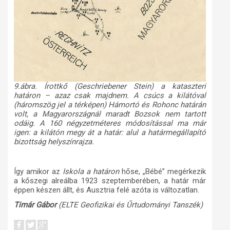
9.
á
bra. Írottkő (Geschriebener Stein) a kataszteri
határon – azaz csak majdnem. A csúcs a kilátóval
(háromszög jel a térképen) Hámortó és Rohonc határán
volt, a Magyarországnál maradt Bozsok nem tartott
odáig. A 160 négyzetméteres módosítással ma már
igen: a kilátón megy át a határ: alul a határmegállapító
bizottság helyszínrajza.
Így amikor az
Iskola a határon
hőse, „Bébé” megérkezik
a kőszegi alreálba 1923 szeptemberében, a határ már
éppen készen állt, és Ausztria felé azóta is változatlan.
Timár Gábor
(ELTE Geofizikai és Űrtudományi Tanszék)