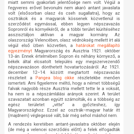
miatt semmi gyakorlati jelentősége nem volt. Végül a
fegyveres erővel bevonulni nem akaró antant javaslata
volt (elsősorban olasz és cseh sugallatra), hogy az
osztrákok és a magyarok kössenek közvetlenül is
szerződést egymással, ebben legyen népszavazás
Sopronról és környékéről, de a többi terület kiürítéséhez
asszisztáljon aktívan a magyar kormány. Az
olaszországi Velencében, olasz védnökség mellett írt alá
végül első ízben közvetlen, a
határokat megállapító
Magyarország és Ausztria 1921. október
egyezményt
13-án. Ennek értelmében Sopron és néhány környező, a
békék által elcsatolt település egy megszervezendő
népszavazáson dönthetett hovatartozásáról. Az 1921.
december 12–14. között megtartott népszavazás
részleteit a
részletekbe menően
Pangea blog cikke
ismerteti. Ami figyelemre méltó, hogy a német többségű
falvak nagyobb része Ausztria mellett tette le a voksát,
ha nem is a népszámlálási arányok szerint. A terület
szavazatait azonban együtt számolták, és a többség az
egész területet „vitte” a győzteshez, így
Magyarországhoz. Ezzel az osztrák–magyar határ itt
(majdnem) véglegessé vált, bár még sehol máshol nem.
A rendezés keretében antant-javaslatra október elején
(de még a velencei szerződés előtt) a felek elfogadták