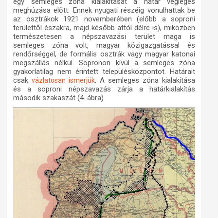
egy semleges zóna kialakítását a határ végleges
meghúzása előtt. Ennek nyugati részéig vonulhattak be
az osztrákok 1921 novemberében (előbb a soproni
területtől északra, majd később attól délre is), miközben
természetesen a népszavazási terület maga is
semleges zóna volt, magyar közigazgatással és
rendőrséggel, de formális osztrák vagy magyar katonai
megszállás nélkül. Sopronon kívül a semleges zóna
gyakorlatilag nem érintett településközpontot. Határait
csak
. A semleges zóna kialakítása
vázlatosan ismerjük
és a soproni népszavazás zárja a határkialakítás
második szakaszát (4. ábra).