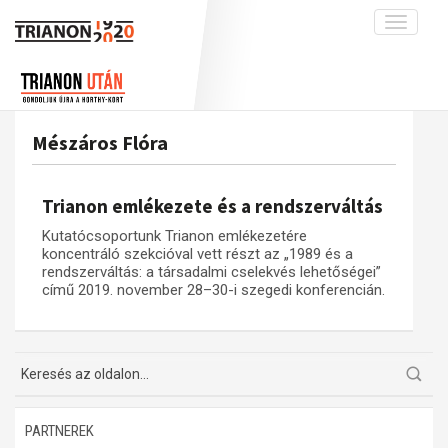
Toggle
navigati
Projekt
Rólunk
Előzmények
Hírek
A kutatócsoport működéséről
Nemzetközi kontextus: iratok és
Mészáros Flóra
interpretációk
Blog
Munkatársaink
Az összeomlás és a magyar társadalom
Krónika
Trianon emlékezete és a rendszerváltás
A békerendszer megszilárdulása
Galéria
Kutatócsoportunk Trianon emlékezetére
Utókor és emlékezet
Adatbázis
koncentráló szekcióval vett részt az „1989 és a
rendszerváltás: a társadalmi cselekvés lehetőségei”
Visszhang
Emlékművek (feltöltés alatt)
című 2019. november 28–30-i szegedi konferencián.
Publikációk
Menekültek
Kapcsolat
Trianon-kommentár
Dokumentumok
PARTNEREK
A trianoni szerződés