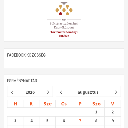
Műhelymunkák
FACEBOOK KÖZÖSSÉG
ESEMÉNYNAPTÁR
2026
augusztus
H
K
Sze
Cs
P
Szo
V
1
2
3
4
5
6
7
8
9