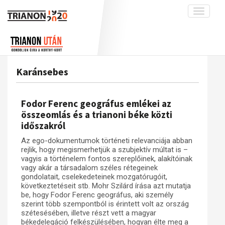
Toggle
navigati
Projekt
Rólunk
Előzmények
Hírek
A kutatócsoport működéséről
Nemzetközi kontextus: iratok és
Karánsebes
interpretációk
Blog
Munkatársaink
Az összeomlás és a magyar társadalom
Krónika
Fodor Ferenc geográfus emlékei az
A békerendszer megszilárdulása
Galéria
összeomlás és a trianoni béke közti
időszakról
Utókor és emlékezet
Adatbázis
Az ego-dokumentumok történeti relevanciája abban
Visszhang
Emlékművek (feltöltés alatt)
rejlik, hogy megismerhetjük a szubjektív múltat is –
Publikációk
vagyis a történelem fontos szereplőinek, alakítóinak
Menekültek
vagy akár a társadalom széles rétegeinek
Kapcsolat
gondolatait, cselekedeteinek mozgatórugóit,
következtetéseit stb. Mohr Szilárd írása azt mutatja
Trianon-kommentár
be, hogy Fodor Ferenc geográfus, aki személy
szerint több szempontból is érintett volt az ország
Dokumentumok
szétesésében, illetve részt vett a magyar
békedelegáció felkészülésében, hogyan élte meg a
A trianoni szerződés