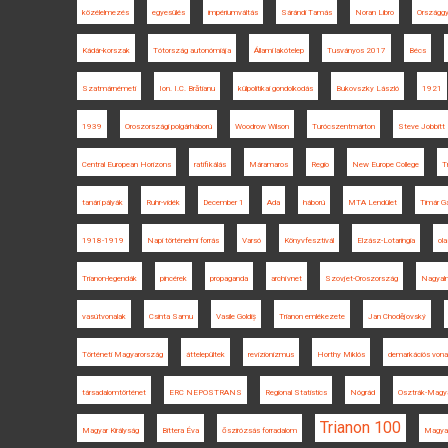
közélelmezés
egyesülés
impériumváltás
Sárándi Tamás
Noran Libro
Országgy
Kádár-korszak
Tótország autonómiája
Állami lakótelep
Tusványos 2017
Bécs
Szatmárnémeti
Ion. I.C. Brătianu
külpolitikai gondolkodás
Bukovszky László
1921
1939
Oroszországi polgárháború
Woodrow Wilson
Turócszentmárton
Steve Jobbitt
Central European Horizons
ratifikálás
Máramaros
Regio
New Europe College
T
tanári pályák
Ruhr-vidék
December 1
Ada
háború
MTA Lendület
Timár G
1918-1919
Napi történelmi forrás
Varsó
Könyvfesztivál
Elzász-Lotaringia
ol
Trianon-legendák
pincérek
propaganda
archívnet
Szovjet-Oroszország
Nagyal
vasútvonalak
Csinta Samu
Vasile Goldiș
Trianon emlékezete
Jan Chodějovský
Történeti Magyarország
áttelepültek
revizionizmus
Horthy Miklós
demarkációs vona
társadalomtörténet
ERC NEPOSTRANS
Regional Statistics
Nógrád
Osztrák-Magya
Trianon 100
Magyar Királyság
Bittera Éva
őszirózsás forradalom
Magya