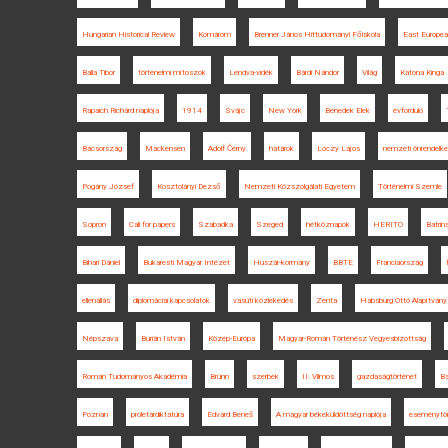
Hungarian Historical Review
Komárom
Brenner János Hittudományi Főiskola
East European
Balla Tibor
történelmi mítoszok
Lendva-vidék
Bárdi Nándor
Világ
Katona Kinga
Rapaich Richárd naplója
1914
Svájc
New York
Benedek Elek
évforduló
Bácsország
Mackensen
Adolf Černý
határok
Lóczy Lajos
nemzeti önrendelk
Pogány József
Kosztolányi Dezső
Nemzeti Közszolgálati Egyetem
Történelmi Szemle
Sopron
Call for papers
Szabadka
Szeged
hétköznapok
HERITO
Batrin
Bihari Dániel
Bukaresti Magyar Intézet
Huszár-kormány
BBTE
Franciaország
ellenállás
diplomáciai kapcsolatok
vasúti közlekedés
Zenta
Habsburg Ottó Alapítvány
Népszava
Burián István
Közép-Európa
Magyar-Román Történész Vegyesbizottság
Román Tudományos Akadémia
Brünn
szerbek
II. Vilmos
gazdaságtörténet
Ba
Poznan
proletárdiktatúra
Edvard Beneš
A magyar békeküldöttség naplója
eseménytör