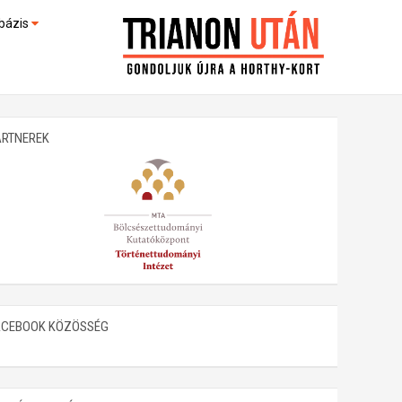
bázis
művek (feltöltés alatt)
kültek
ARTNEREK
ACEBOOK KÖZÖSSÉG