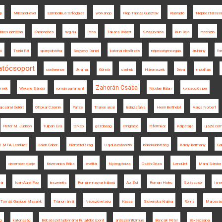
ép
Millerand-levél
szimbolikus térfoglalás
workshop
Filep Tamás Gusztáv
Klubrádió
Népköztársasá
bbes identitás
Karánsebes
hvg.hu
Pécs
Takács Róbert
Szászváros
Kun Béla
recenzió
ló
Teleki Pál
spanyolnátha
Segyevy Dániel
katonai ellenőrzés
népességmozgás
áruhiány
fo
atócsoport
conference
Ukrajna
Gömör
csehek
Háromszék
Déva
mobilitás
Zahorán Csaba
rmék
Wekerle Sándor
román parlament
Nicolae Bălan
koncepciós per
ajcsányi Gellért
Ottokar Czernin
Párizs
Trianon arcai
Balázsfalva
Henri Berthelot
Varga Norbert
Pieter M. Judson
Tulipán Éva
térkép
gazdaság
emigráció
reformkor
Kárpátalja
ujszo.co
00 MTA-Lendület
Koloh Gábor
Németország
Hajdúszoboszló
békeküldöttség
Károlyi-kormány
Ga
december elseje
Krizmanics Réka
levéltár
Nyíregyháza
Csáth Géza
Lendület
Márai Sándor
vár
Ioan-Aurel Pop
leszerelés
Román-magyar háború
Az Est
Roman Holec
Szászcsór
Isme
Tomáš Garrigue Masaryk
Trianon árvái
Népszövetség
Kassa
Slovenska Krajina
Róma
Marosvás
g
katonaság
Bölcsészettudományi Kutatóközpont
antiszemitizmus
Bencsik Péter
Békéscsaba