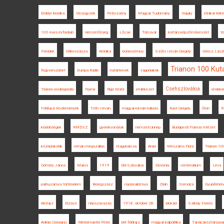
Erdélyi Krónika
Vix-jegyzék
Petrozsény
Magyar Tudomány
Inquiry
etnikai térk
100 éves évforduló
nemzetőrség
Lőcse
Törcsvár
kortárs képzőművészet
tö
Felvidék
Mikeszásza
Krónika
bolsevizmus
Szűts István Gergely
Göncz Lász
Trianon 100 Kut
fegyverszünet
Európa Rádió
határtervek
vagonlakók
Csehszlovákia
Trianon enciklopédia
Fiume
Rigó Máté
emlékezet
emléké
Földrajzi Közlemények
Tóth István
magyar-román háború
Kunt Gergely
Úton
R
kisebbségek
RMDSZ
gyerekvonatok
nemzeti ünnep
Budapesti Francia Intézet
középiskolák
román megszállás
Nagybarcsa
Arad
Mészáros Flóra
Trianon 1
Gömöry János
Maros
1919
Dél-Szlovákia
Slovenia
centenárium
Léva
párhuzamos történelem
Beregszász
nacionalizmus
Zilah
Somorja
Gyulafehér
életrajz
Elzász
népszavazás
1918. október 28.
blokád
Sziklay Ferenc
Adrian Cioroianu
Wintermantel Péter
brit földrajz
magyar külpolitika
Tanácsköztársasá