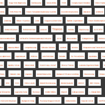
űlés
Nagy Imre Alapítvány
Gombaszög
Simon Attila
1938
Szeghy-Gayer Veronika
Vörös Hads
Déda
Tóth Péter Pál
Fórum Társadalomtudományi Szemle
közvéleménykutatás
Bukarest
emlékmű
zsidóság
Wilson 14 pontja
Lenin
magyar-osztrák határ
Digitális Legendárium
Fórum Kisebbségkuta
Trianon
Erdélyi Múzeum
Rothermere lord
podcast
História
Bajorország
ELTE BTK
rianon-emlékművek
MTA BTK Történettudományi Intézete
2018
Besszarábia
Szilágykövesd
Katona
ábor
Apponyi Albert
Lengyelország
Miroslav Michela
szobrok
oktatás
Magyarországi Tanácsközt
asz diplomácia
legionáriusok
Múlt-kor
békefeltételek
Délvidék
Sic Itur ad Astra
repatriálás
Nag
más
Apáthy István
Wilson elnök
Szent-Ivány József
Révész Tamás
Ludovika Egyetemi Kiadó
Duna
Vallasek Júlia
migráció
ismeretterjesztés
Budapest Főváros Levéltára
Olaszország
Maniu 
l
WWI
HVG
Vörös László
Bánáti Köztársaság
Benda Gyula-díj
BUKSZ
BBC History
r Monarchia
jugoszláv határ
Rozsnyó
Zeidler Miklós
Kisjenő
külkapcsolatok
L. Balogh Béni
r Nemzeti Múzeum
Budapesti Hírlap
Pozsonyi Magyar Intézet
erdélyi kérdés
Gaucsík István
NEPO