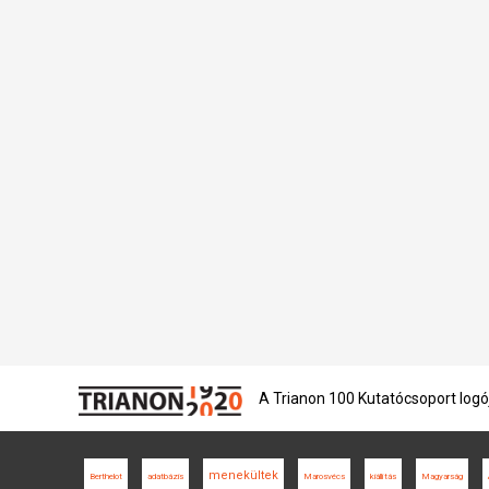
A Trianon 100 Kutatócsoport logó
menekültek
Berthelot
adatbázis
Marosvécs
kiállítás
Magyarság