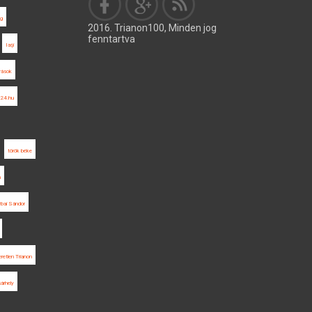
g
2016. Trianon100, Minden jog
fenntartva
Iaşi
rrások
24.hu
török béke
m
rbai Sándor
retlen Trianon
árhely