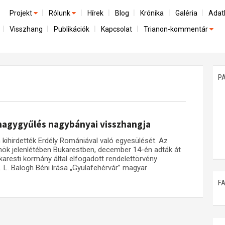
Projekt
Rólunk
Hírek
Blog
Krónika
Galéria
Adat
Visszhang
Publikációk
Kapcsolat
Trianon-kommentár
Előzmények
A kutatócsoport működéséről
Emlék
Dokumentumok
Nemzetközi kontextus: iratok és interpretációk
Munkatársaink
Mene
A trianoni szerződés
Az összeomlás és a magyar társadalom
P
Műhelymunkák
A békerendszer megszilárdulása
Utókor és emlékezet
 nagygyűlés nagybányai visszhangja
kihirdették Erdély Romániával való egyesülését. Az
elnök jelenlétében Bukarestben, december 14-én adták át
karesti kormány által elfogadott rendelettörvény
 L. Balogh Béni írása „Gyulafehérvár” magyar
F