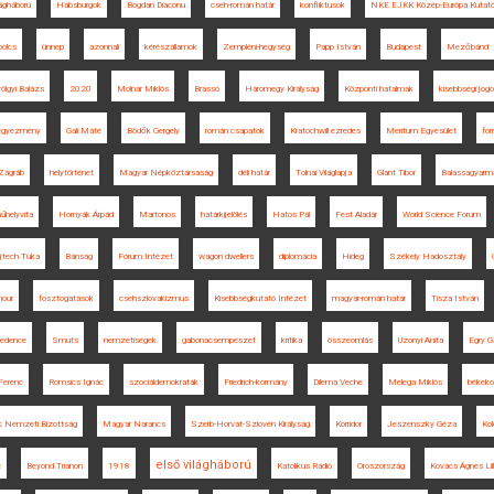
lágháború
Habsburgok
Bogdan Diaconu
cseh-román határ
konfliktusok
NKE EJKK Közép-Európa Kutató
olcs
ünnep
azonnali
kérészállamok
Zempléni-hegység
Papp István
Budapest
Mezőbánd
völgyi Balázs
2020
Molnár Miklós
Brassó
Háromegy Királyság
Központi hatalmak
kisebbségi jog
 egyezmény
Gali Máté
Bödők Gergely
román csapatok
Kratochwill ezredes
Meritum Egyesület
for
Zágráb
helytörténet
Magyar Népköztársaság
déli határ
Tolnai Világlapja
Glant Tibor
Balassagyarm
űhelyvita
Hornyák Árpád
Martonos
határkijelölés
Hatos Pál
Fest Aladár
World Science Forum
jtech Tuka
Bánság
Fórum Intézet
wagon dwellers
diplomácia
Hideg
Székely Hadosztály
mour
fosztogatások
csehszlovakizmus
Kisebbségkutató Intézet
magyar-román határ
Tisza István
medence
Smuts
nemzetiségek
gabonacsempészet
kritika
összeomlás
Uzonyi Anita
Egry G
Ferenc
Romsics Ignác
szociáldemokraták
Friedrich-kormány
Dilema Veche
Melega Miklós
békeko
k Nemzeti Bizottság
Magyar Narancs
Szerb-Horvát-Szlovén Királyság
Korridor
Jeszenszky Géza
Ko
első világháború
e
Beyond Trianon
1918
Katolikus Rádió
Oroszország
Kovács Ágnes Lil