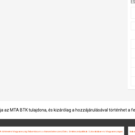
E
ja az MTA BTK tulajdona, és kizárólag a hozzájárulásával történhet a f
A történelmi Magyarország felbomlása és a trianoni békeszerződés. Emlékezetpolitikák Szlovákiában és Magyarországon
Balká