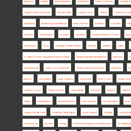
élelmezés
Bulgária
béketárgyalások
csendőrség
Marius Cosmeanu
második vi
Magyar Tudomány Ünnepe
Kossuth Rádió
Csenger Ferenc
Miskolc
Czáboczky Szab
Burgenland
Amerikai Egyesült Államok
Bódy Zsombor
statárium
Szlovákia
Pál
zűrzavar
Selmecbánya
IV. Károly
Felsőrépa
European Review of History
spai
Felsőmoécs
Tisza
Hungarian Studies Review
Éhínség
segélyek
Japán
II. Rákóczi Ferenc Kárpátaljai Magyar Főiskola
magyar külpolitikai gondolkodás
Kolozsvár
m
Magyarország
Trianon 100 Momentum
Közép-Európa Kutatóintézet
nőtörténet
Vo
június 4.
Győri Róbert
Nagy Szabolcs
szerb iratok
Mélyi József
Charles Sey
Jakubecz László
Trianoni Szemle
Károlyi Mihály
mítoszok
meghívó
Kárpát-
Világos
határincindens
georeferált térkép
cseh csapatok
honvédő háború
Deák 
magyar-szlovák határ
Patakfalvi-Czirják Ágnes
Juhász Balázs
Inforádió
Csehszlová
Horvátország
Ausztria
tényleg
A történelmi Magyarország felbomlása
Pro Minoritat