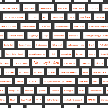
 Politics and Societies
Mohr Szilárd
tanulmánykötet
Papp Károly
Nagy Gergely
Linder Béla
csehs
SZTE Szabadegyetem
kronológia
Berlin
Válasz Online
kézirat
Vavro Šrobár
Felsőszék
Trianon 100 Rubicon
centrum-periféria
Tarján Ödön
román támadás
Tost László
csehszlovák-magyar ha
ezés
Nemzeti Kincstár
Nagybánya
Prága
románosítás
március 15.
Győri Egyházmegyei Levéltá
Lucian Boia
Bukaresti béke
Szászsebes
térképzetek
hadseregszervezés
Bánát
Politikatör
a
Szőts Zoltán Oszkár
katonai összeomlás
1945
Jugoszlávia
Pozsony
Losonc
történet
Ablonczy Balázs
főreáliskola
emlékezetpolitika
Jászi Oszkár
Szepesség
refugees
Tilos Rádió
Clio Intézet
Muravidék
ujkor.hu
Collegium Hungaricum
Újléta
Hajnal István Kör
Fodor Ferenc
Rubicon
1918-1920
Az Egyesült Államok útja Trianonhoz
világháború
terror
Bártfa
lkán
csempészet
Temesvár
optánsok
Dalmácia
hadifoglyok
antant
Dékány István
t
ténet
Neuilly
Bayer Árpád
1917
Szilvay Gergely
csehszlovák csapatok
MAPIRE
állampol