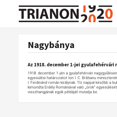
Nagybánya
Az 1918. december 1-jei gyulafehérvári
1918. december 1-jén a gyulafehérvári nagygyűlésen 
egyesülési határozatot Ion I. C. Brătianu miniszter
I. Ferdinánd román királynak. Tíz nappal később a bu
kimondta Erdély Romániával való „örök” egyesülését.
visszhangjának egyik példáját mutatja be.