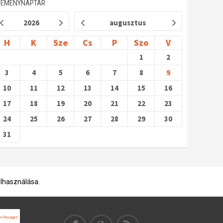
SEMÉNYNAPTÁR
2026
augusztus
H
K
Sze
Cs
P
Szo
V
1
2
3
4
5
6
7
8
9
10
11
12
13
14
15
16
17
18
19
20
21
22
23
24
25
26
27
28
29
30
31
elhasználása.
n-félsziget