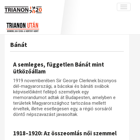
Toggle
navigati
Projekt
Rólunk
Előzmények
Hírek
A kutatócsoport működéséről
Nemzetközi kontextus: iratok és
Bánát
interpretációk
Blog
Munkatársaink
Az összeomlás és a magyar társadalom
Krónika
A semleges, független Bánát mint
A békerendszer megszilárdulása
Galéria
ütközőállam
Utókor és emlékezet
Adatbázis
1919 novemberében Sir George Clerknek bizonyos
dél-magyarországi, a bácskai és bánáti svábok
Visszhang
Emlékművek (feltöltés alatt)
képviselőiként fellépő személyek egy
memorandumot adtak át Budapesten, amelyben e
Publikációk
Menekültek
területek Magyarországhoz tartozása mellett
Kapcsolat
érveltek, illetve esetlegesen egy, a régió sorsáról
döntő népszavazást javasoltak.
Trianon-kommentár
Dokumentumok
1918–1920: Az összeomlás női szemmel
A trianoni szerződés