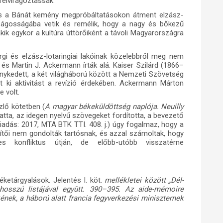
felvirágoztassák.
és a Bánát kemény megpróbáltatásokon átment elzász-
zságosságába vetik és remélik, hogy a nagy és bőkezű
kik egykor a kultúra úttörőiként a távoli Magyarországra
i és elzász-lotaringiai lakóinak közelebbről meg nem
s Martin J. Ackermann írták alá. Kaiser Szilárd (1866–
enykedett, a két világháború között a Nemzeti Szövetség
t ki aktivitást a revízió érdekében. Ackermann Márton
e volt.
zlő kötetben (
A magyar békeküldöttség naplója. Neuilly
tta, az idegen nyelvű szövegeket fordította, a bevezető
. kiadás: 2017, MTA BTK TTI.
408. j.) úgy fogalmaz, hogy
a
ítői nem gondolták tartósnak, és azzal számoltak, hogy
s konfliktus útján, de előbb-utóbb visszatérne
ketárgyalások. Jelentés I. köt.
mellékletei között „Dél-
hosszú listájával együtt. 390–395. Az aide-mémoire
nek, a háború alatt francia fegyverkezési miniszternek