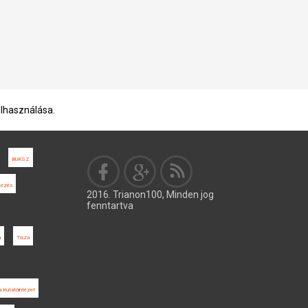
elhasználása.
BUKSZ
kezés
2016. Trianon100, Minden jog
fenntartva
ú
Tisza
 Kutatóintézet