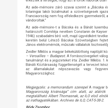
érkeztek a térségbe, hogy azt a török háborúk után 
Az aide-mémoire záró szavai szerint a „Bácska 
lotaringiai lakói bizalmukat a szövetségesek iga
Franciaország nem fog elfeledkezni gyermekeiről, a
vándoroltak.”
Az aide-mémoire-t a Bácska és a Bánát luxemburg
határozott Comitéja nevében Constanin de Kayser é
1946) szabadalmi bíró volt, majd ügyvédként tevék
keretén belül Létező Bácskai Szövetségben fejtet
János elektromérnök, műszaki vállalatok tisztviselőj
Zeidler Miklós
a magyar békeküldöttség naplóját kö
– Versailles – Budapest.
A forrásszövegeket váloga
tanulmányt és a jegyzeteket írta: Zeidler Miklós. 1
Bánáti Köztársaság függetlenségét a tervezet kész
az államalakulat népszavazás vagy fegyvere
Magyarországhoz.
Megjegyzés: a memorandum szerepel
A magyar bé
Magyarország kívánsága” cím alatt, az aláírók 
megtalálható Albert Thomasnak, az ILO első elnöké
az irathagyatékában. Archives de ILO, CAT-5-38-2.
Bódy Zsombor