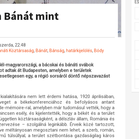
E
n Bánát mint
szerda, 22:48
náti Köztársaság
,
Bánát
,
Bánság
,
határkijelölés
,
Bódy
él-magyarországi, a bácskai és bánáti svábok
t adtak át Budapesten, amelyben e területek
 esetlegesen egy, a régió sorsáról döntő népszavazást
lakítására nem lett érdemi hatása, 1920 áprilisában,
öveget a békekonferenciához és befolyásos antant
aide-mémoire-ral, amelyben már tudomásul vették, hogy a
csen esély, és kijelentették, hogy a békét és a terület
 független köztársaságként, a délszláv állam, Románia és
rvezése – szolgálná leginkább. Érveik közé tartozott,
etve méltányosan megosztani nem lehet; a szerb, román,
ű túlsúllyal; a terület szétbontása gazdaságilag káros