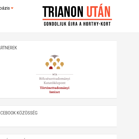
bázis
művek (feltöltés alatt)
kültek
ARTNEREK
ACEBOOK KÖZÖSSÉG