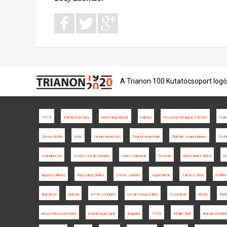
A Trianon 100 Kutatócsoport logó
1919
Károlyi-kormány
béketárgyalások
háború
Pozsonyi Magyar Intézet
Habs
Simon Attila
Ipoly
tanulmánykötet
Trianon-legendák
Digitális Legendárium
őszi
mandiner.hu
Szűts István Gergely
cseh csapatok
Poznan
Krizmanics Réka
Er
Apponyi Albert
Rajcsányi Gellért
Steve Jobbitt
vagonlakók
Takács Tibor
emlék
Bukarest
blokád
MTA Lendület
román megszállás
Szombat
Brünn
Ruhr
breszt-litovszki béke
kisebbségi jogok
Bulgária
1938
Müller Rolf
Bukaresti bék