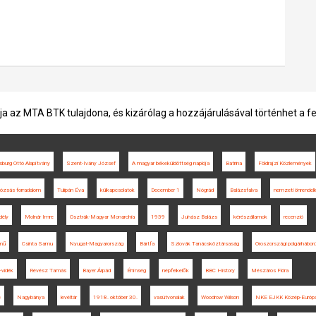
ja az MTA BTK tulajdona, és kizárólag a hozzájárulásával történhet a f
burg Ottó Alapítvány
Szent-Ivány József
A magyar békeküldöttség naplója
Batrina
Földrajzi Közlemények
rózsás forradalom
Tulipán Éva
külkapcsolatok
December 1
Nógrád
Balázsfalva
nemzeti önrendel
dély
Molnár Imre
Osztrák-Magyar Monarchia
1939
Juhász Balázs
kérészállamok
recenzió
mű
Csinta Samu
Nyugat-Magyarország
Bártfa
Szlovák Tanácsköztársaság
Oroszországi polgárhábor
-vidék
Révész Tamás
Bayer Árpád
Éhínség
népfelkelők
BBC History
Mészáros Flóra
e
Nagybánya
levéltár
1918. október 30.
vasútvonalak
Woodrow Wilson
NKE EJKK Közép-Európa