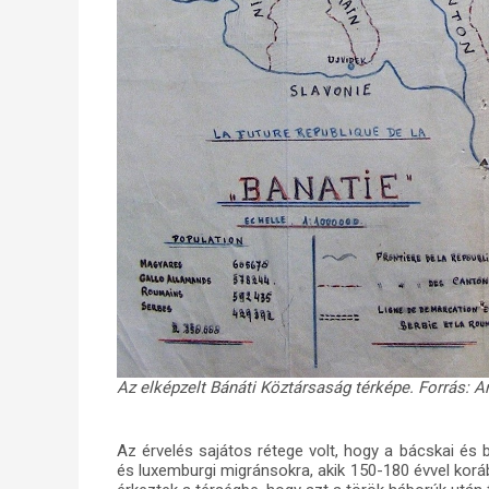
Az elképzelt Bánáti Köztársaság térképe. Forrás:
Ar
Az érvelés sajátos rétege volt, hogy a bácskai és b
és luxemburgi migránsokra, akik 150-180 évvel korább