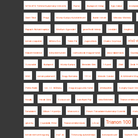
MTA BTK Történettudományi Intézete
Fiume
Budapesti Hírlap
Egry Gábor
középisk
Glant Tibor
Prága
Közép-Európa Kutatóintézet
Burián István
Miroslav Michela
Rapaich Richárd naplója
Meritum Egyesület
georeferált térkép
Lendület
meghívó
első 
román csapatok
Bittera Éva
Teleki Pál
Jugoszlávia
Charles Seymour
Kárpát-medence
könyvbemutató
csehszlovák-magyar határ
olasz diplomácia
Gazda
Századok
Budapest
Közép-Európa
Benedek Elek
14 pont
Zilah
Deák F
WWI
román parlament
Nagy-Románia
1914
Wekerle Sándor
A történelmi Ma
Pátria Rádió
Ion. I.C. Brătianu
magyar-jugoszláv határ
áttelepültek
Szeghy-Gayer Ver
Neuilly
Hicsik Dóra
Szászcsór
Ioan-Aurel Pop
békefeltételek
Trianon emlékez
forradalom
Wilson 14 pontja
Marosvécs
Fórum Társadalomtudományi Szemle
Hato
Trianon 100
ujkor.hu
Csunderlik Péter
Trianon-emlékművek
Lőcse
román nemzeti egység
ma7.sk
Tótország autonómiája
koncepciós per
Vojtech Tuk