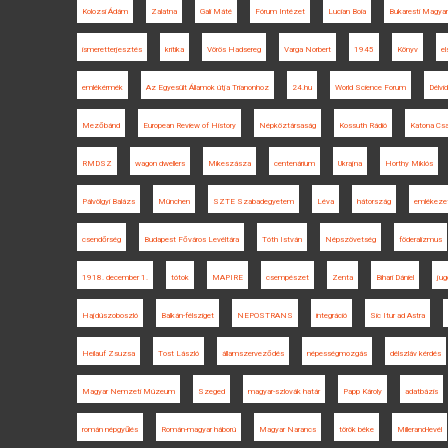
Kolozsi Ádám
Zalatna
Gali Máté
Fórum Intézet
Lucian Boia
Bukaresti Magyar
ismeretterjesztés
kritika
Vörös Hadsereg
Varga Norbert
1945
Könyv
el
emlékérmék
Az Egyesült Államok útja Trianonhoz
24.hu
World Science Forum
Délvi
Mezőbánd
European Review of History
Népköztársaság
Kossuth Rádió
Katona Cs
RMDSZ
wagon dwellers
Mikeszásza
centenárium
Ukrajna
Horthy Miklós
Pálvölgyi Balázs
München
SZTE Szabadegyetem
Léva
hátország
emlékeze
csendőrség
Budapest Főváros Levéltára
Tóth István
Népszövetség
föderalizmus
1918. december 1.
tótok
MAPIRE
csempészet
Zenta
Bihari Dániel
jug
Hajdúszoboszló
Balkán-félsziget
NEPOSTRANS
integráció
Sic Itur ad Astra
Heilauf Zsuzsa
Tost László
államszerveződés
népességmozgás
délszláv kérdés
Magyar Nemzeti Múzeum
Szeged
magyar-szlovák határ
Papp Károly
adatbázis
román népgyűlés
Román-magyar háború
Magyar Narancs
török béke
Millerand-levél