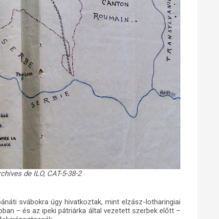
chives de ILO, CAT-5-38-2
ánáti svábokra úgy hivatkoztak, mint elzász-lotharingiai
an – és az ipeki pátriárka által vezetett szerbek előtt –