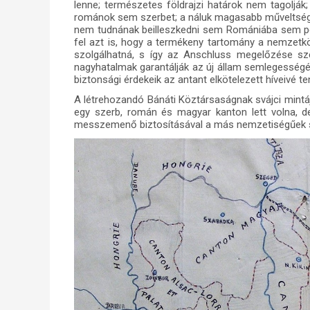
lenne; természetes földrajzi határok nem tagolják
románok sem szerbet; a náluk magasabb műveltségi
nem tudnának beilleszkedni sem Romániába sem ped
fel azt is
, hogy a termékeny tartomány a nemzetközi
szolgálhatná, s így az Anschluss megelőzése sze
nagyhatalmak garantálják az új állam semlegességét
biztonsági érdekeik az antant elkötelezett híveivé te
A létrehozandó Bánáti Köztársaságnak svájci mintáj
egy szerb, román és magyar kanton lett volna, d
messzemenő biztosításával a más nemzetiségűek 