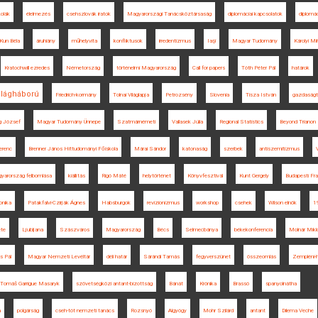
olák
élelmezés
csehszlovák iratok
Magyarországi Tanácsköztársaság
diplomáciai kapcsolatok
diplomá
Kun Béla
áruhiány
műhelyvita
konfliktusok
irredentizmus
Iaşi
Magyar Tudomány
Károlyi Mi
Kratochwill ezredes
Németország
történelmi Magyarország
Call for papers
Tóth Péter Pál
határok
világháború
Friedrich-kormány
Tolnai Világlapja
Petrozsény
Slovenia
Tisza István
gazdaságt
g József
Magyar Tudomány Ünnepe
Szatmárnémeti
Vallasek Júlia
Regional Statistics
Beyond Trianon
erenc
Brenner János Hittudományi Főiskola
Márai Sándor
katonaság
szerbek
antiszemitizmus
V
gyarország felbomlása
kiállítás
Rigó Máté
helytörténet
Könyvfesztivál
Kunt Gergely
Budapesti Fra
onika
Patakfalvi-Czirják Ágnes
Habsburgok
revizionizmus
workshop
csehek
Wilson elnök
1
ete
Ljubljana
Szászváros
Magyarország
Bécs
Selmecbánya
békekonferencia
Molnár Mikl
s Pál
Magyar Nemzeti Levéltár
déli határ
Sárándi Tamás
fegyverszünet
összeomlás
Zempléni-
Tomáš Garrigue Masaryk
szövetségközi antant-bizottság
Bánát
Krónika
Brassó
spanyolnátha
a
polgárság
cseh-tót nemzeti tanács
Rozsnyó
Algyógy
Mohr Szilárd
antant
Dilema Veche