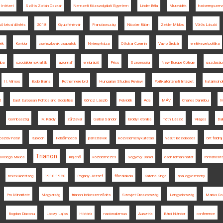
 Intézet
Szőts Zoltán Oszkár
Nemzeti Közszolgálati Egyetem
Linder Béla
Muravidék
hadseregszer
ső bécsi döntés
2018
Gyulafehérvár
Franciaország
Nicolae Bălan
Zeidler Miklós
Vörös László
dék
Korridor
csehszlovák csapatok
Nyíregyháza
Ottokar Czernin
Vavro Šrobár
emlékezetpolitika
aba
szociáldemokraták
azonnali
emigráció
Pécs
Szepesség
New Europe College
gazdaság
II. Vilmos
Bodó Barna
Rothermere lord
Hungarian Studies Review
Politikatörténeti Intézet
határincin
t
East European Politics and Societies
Göncz László
Felvidék
Ada
MÁV
Charles Daniélou
M
Gombaszög
IV. Károly
zűrzavar
Garbai Sándor
Erdélyi Krónika
Tóth László
Világos
Da
oszláv határ
Rubicon
Felsőmoécs
pánszlávok
közvéleménykutatás
vasúti közlekedés
brit földra
Trianon
Melega Miklós
Kisjenő
közélelmezés
Segyevy Dániel
cseh-román határ
románosít
békeküldöttség
1918-1920
Pogány József
főreáliskola
Katona Kinga
spai egyezmény
Pro Minoritate
Magyarság
trianoni békeszerződés
Szovjet-Oroszország
Lengyelország
Marius C
Bogdan Diaconu
Lóczy Lajos
História
nacionalizmus
Ausztria
Bárdi Nándor
conference