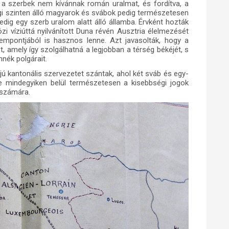
; a szerbek nem kívánnak román uralmat, és fordítva, a
 szinten álló magyarok és svábok pedig természetesen
ig egy szerb uralom alatt álló államba.
Érvként hozták
 víziúttá nyilvánított Duna révén Ausztria élelmezését
mpontjából is hasznos lenne. Azt javasolták, hogy a
, amely így szolgálhatná a legjobban a térség békéjét, s
nnék polgárait.
ú kantonális szervezetet szántak, ahol két sváb és egy-
e mindegyiken belül természetesen a kisebbségi jogok
számára.