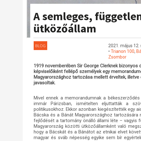
A semleges, függetle
ütközőállam
BLOG
2021. május 12. 
•
Trianon 100
,
Bá
Zsombor
1919 novemberében Sir George Clerknek bizonyos d
képviselőiként fellépő személyek egy memorandumo
Magyarországhoz tartozása mellett érveltek, illetve
javasoltak.
Mivel ennek a memorandumnak a békeszerződés kia
immár Párizsban, ismételten eljuttatták a sz
politikusokhoz. Ekkor azonban kiegészítették egy 
Bácska és a Bánát Magyarországhoz tartozására nin
fejlődését a tartomány önálló állami léte – vagyis
Magyarország közötti ütközőállamként való megsze
hogy a Bácskát és a Bánátot az etnikai elvet köv
magyar és sváb népesség egyike sem bír egyértelm