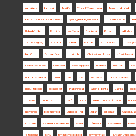
legionáriusok
katonaság
Felvidék
Történeti Magyarország
Trianon-emlékművek
East European Politics and Societies
Győri Egyházmegyei Levéltár
Történelmi Szemle
Böd
Háborúból békébe
Ruhr-vidék
főreáliskola
Fest Aladár
Komárom
hadifoglyok
Zempléni-hegység
Századok
Klubrádió
München
Sic Itur ad Astra
Tusványos
Kunt Gergely
Gazdag József
mandiner.hu
külpolitikai gondolkodás
Népköztársaság
Szent-Ivány József
Koloh Gábor
román népgyűlés
Martonos
New York
Ioan-
Filep Tamás Gusztáv
Róma
USA
Déva
Marosvécs
Tanácsköztársaság
Hajdúszoboszló
csempészet
Magyarország
Wilson 14 pontja
Zalatna
segél
mítoszok
Friedrich-kormány
Bártfa
1939
European Review of History
Magyar
Nagybarcsa
békeküldöttség
Budapesti Hírlap
Japán
pánszlávok
Osztrák-Mag
török béke
Habsburg Ottó Alapítvány
levéltár
műhelyvita
Szászsebes
RMDS
középiskolák
Könyv
román nemzeti egység
könyvbemutató
Hungarian Studies Rev