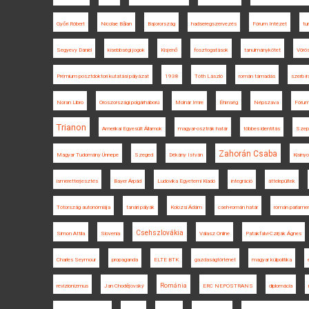
Győri Róbert
Nicolae Bălan
Bajorország
hadseregszervezés
Fórum Intézet
tu
Segyevy Dániel
kisebbségi jogok
Kisjenő
fosztogatások
tanulmánykötet
Vörö
Prémium posztdoktori kutatási pályázat
1938
Tóth László
román támadás
szerb ir
Noran Libro
Oroszországi polgárháború
Molnár Imre
Éhínség
Népszava
Fórum
Trianon
Amerikai Egyesült Államok
magyar-osztrák határ
többes identitás
Szep
Zahorán Csaba
Magyar Tudomány Ünnepe
Szeged
Dékány István
Kisiny
ismeretterjesztés
Bayer Árpád
Ludovika Egyetemi Kiadó
integráció
áttelepültek
Tótország autonómiája
tanári pályák
Kolozsi Ádám
cseh-román határ
román parlame
Csehszlovákia
Simon Attila
Slovenia
Válasz Online
Patakfalvi-Czirják Ágnes
Charles Seymour
propaganda
ELTE BTK
gazdaságtörténet
magyar külpolitika
Románia
revizionizmus
Jan Chodějovský
ERC NEPOSTRANS
diplomácia