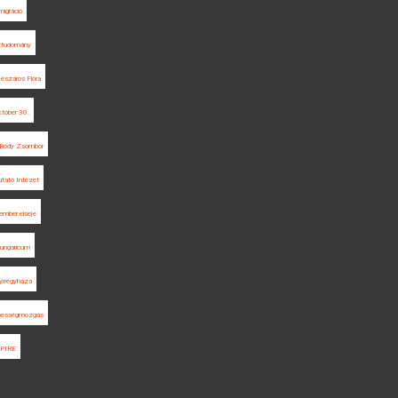
migráció
ettudomány
észáros Flóra
tóber 30.
Bódy Zsombor
utató Intézet
ember elseje
Hungaricum
íregyháza
pességmozgás
PIRE