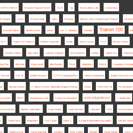
NEPOSTRANS
Pozsonyi Magyar Intézet
2018
Iaşi
Kovács Ágnes Lilla
Szászváros
ők Gergely
Lőcse
Kossuth Rádió
Párizs
Masaryk
Brenner János Hittudományi Főiskola
nőtörtén
Trianon 100
honvédő háború
Apáthy István
antant
Ion. I.C. Brătianu
Inforádió
kiá
 2017
Trianon 100 Rubicon
Meritum Egyesület
Neuilly
Göncz László
1921
Beyond Trianon
Woodrow Wilson
Egry Gábor
Ludovika Magazin
nemzetépítés
csehek
Tulipán Éva
Magyars
Aurel Pop
déli határ
Maniu Gyula
államfordulat
Tisza
világháború
Elzász
Hungarian Historica
Törcsvár
ma7.sk
Erdélyi Múzeum
SZTE Szabadegyetem
Trianon enciklopédia
Magyar Nemzeti Levé
yek
délszláv kérdés
II. Rákóczi Ferenc Kárpátaljai Magyar Főiskola
Mohol
Tóth Péter Pál
Pro Minoritate
első világháború
osi Sándor
BBTE
demarkációs vonal
őszirózsás forradalom
L. Balogh Béni
yar Monarchia
Digitális Legendárium
Nagy Gergely
Nagy-Románia
Szlovákia
HVG
Közép-Európa 
Z
Trianon árvái
Burgenland
Tost László
június 4.
A magyar békeküldöttség naplója
Miroslav Miche
iew
Kádár-korszak
Trianon-legendák
statárium
Mohr Szilárd
Délvidék
Károlyi Mihály
Steve Jo