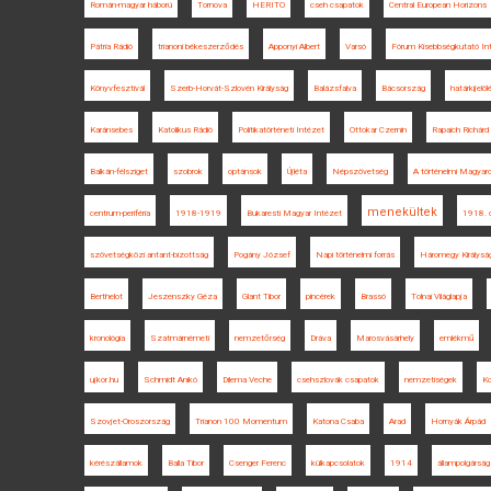
Román-magyar háború
Tornova
HERITO
cseh csapatok
Central European Horizons
Pátria Rádió
trianoni békeszerződés
Apponyi Albert
Varsó
Fórum Kisebbségkutató In
Könyvfesztivál
Szerb-Horvát-Szlovén Királyság
Balázsfalva
Bácsország
határkijelöl
Karánsebes
Katolikus Rádió
Politikatörténeti Intézet
Ottokar Czernin
Rapaich Richárd 
Balkán-félsziget
szobrok
optánsok
Újléta
Népszövetség
A történelmi Magyaro
menekültek
centrum-periféria
1918-1919
Bukaresti Magyar Intézet
1918. 
szövetségközi antant-bizottság
Pogány József
Napi történelmi forrás
Háromegy Királysá
Berthelot
Jeszenszky Géza
Glant Tibor
pincérek
Brassó
Tolnai Világlapja
kronológia
Szatmárnémeti
nemzetőrség
Dráva
Marosvásárhely
emlékmű
ujkor.hu
Schmidt Anikó
Dilema Veche
csehszlovák csapatok
nemzetiségek
Ko
Szovjet-Oroszország
Trianon 100 Momentum
Katona Csaba
Arad
Hornyák Árpád
kérészállamok
Balla Tibor
Csenger Ferenc
külkapcsolatok
1914
állampolgárság