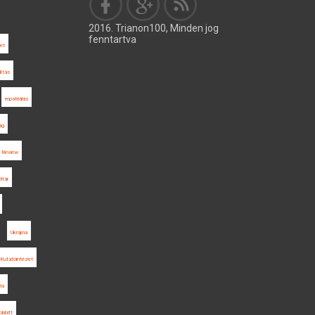
2016. Trianon100, Minden jog
fenntartva
et
llítás
repatriálás
ág
l Review
ltár
Ukrajna
Kutatóintézet
la
bbitt