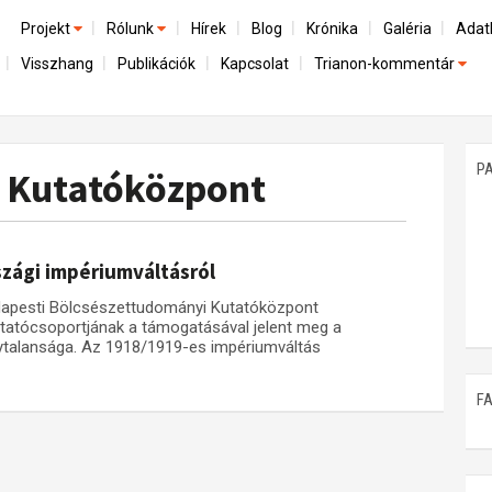
Projekt
Rólunk
Hírek
Blog
Krónika
Galéria
Adat
Visszhang
Publikációk
Kapcsolat
Trianon-kommentár
Előzmények
A kutatócsoport működéséről
Emlék
Dokumentumok
Nemzetközi kontextus: iratok és interpretációk
Munkatársaink
Mene
A trianoni szerződés
Az összeomlás és a magyar társadalom
P
 Kutatóközpont
Műhelymunkák
A békerendszer megszilárdulása
Utókor és emlékezet
szági impériumváltásról
dapesti Bölcsészettudományi Kutatóközpont
tatócsoportjának a támogatásával jelent meg a
nytalansága. Az 1918/1919-es impériumváltás
F