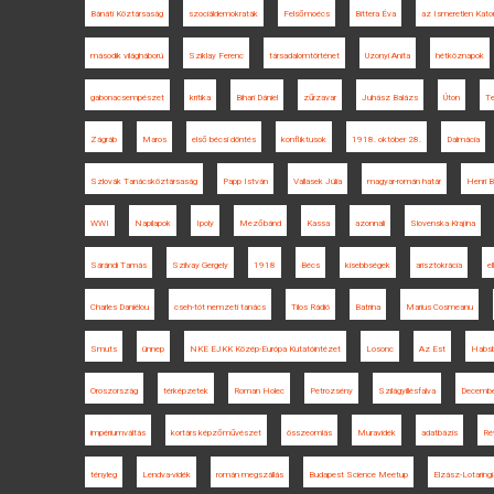
Bánáti Köztársaság
szociáldemokraták
Felsőmoécs
Bittera Éva
az Ismeretlen Kato
második világháború
Sziklay Ferenc
társadalomtörténet
Uzonyi Anita
hétköznapok
gabonacsempészet
kritika
Bihari Dániel
zűrzavar
Juhász Balázs
Úton
T
Zágráb
Maros
első bécsi döntés
konfliktusok
1918. október 28.
Dalmácia
Szlovák Tanácsköztársaság
Papp István
Vallasek Júlia
magyar-román határ
Henri B
WWI
Napilapok
Ipoly
Mezőbánd
Kassa
azonnali
Slovenska Krajina
Sárándi Tamás
Szilvay Gergely
1918
Bécs
kisebbségek
arisztokrácia
el
Charles Daniélou
cseh-tót nemzeti tanács
Tilos Rádió
Batrina
Marius Cosmeanu
Smuts
ünnep
NKE EJKK Közép-Európa Kutatóintézet
Losonc
Az Est
Habsb
Oroszország
térképzetek
Roman Holec
Petrozsény
Szilágyillésfalva
Decembe
impériumváltás
kortárs képzőművészet
összeomlás
Muravidék
adatbázis
Ré
tényleg
Lendva-vidék
román megszállás
Budapest Science Meetup
Elzász-Lotaringi