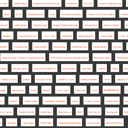
na Sírja
Zeidler Miklós
Magyar Nemzeti Múzeum
conference
Pozsony
Nyugat-Magyarország
Brünn
MTA
békekonferencia
Lenin
breszt-litovszki béke
Trianon 100 MTA-Lendület
történ
emesvár
erdélyi kérdés
Franciaország
Magyar Népköztársaság
Selmecbánya
Romsics Gergely
M
Budapest
csehszlovakizmus
1918-1920
Pándorfalu
Balassagyarmat
vasútvonalak
1918. ok
erthelot
Horvátország
Varga Norbert
Gombaszög
Rothermere lord
Edvard Beneš
recenzió
Magyar-Román Történész Vegyesbizottság
A történelmi Magyarország felbomlása
Krizmanics Réka
Kisebbségk
lenállás
Romsics Ignác
nemzeti önrendelkezés
spanyolnátha
Libri Kiadó
szerbek
Hideg
dec
Heilauf Zsuzsa
Sopron
Gaucsík István
Jakubecz László
emlékezetpolitika
Zenta
Collegium 
konferencia
urgok
Beregszász
Svájc
életrajz
Lóczy Lajos
hátország
1945
Ny
r 1
Múlt-kor
Garbai Sándor
szimbolikus térfoglalás
hvg.hu
Szarka László
etnikai térkép
né
vész Tamás
Trianoni Szemle
Máramaros
Mikeszásza
MÁV
Clio Intézet
Vix-jegyzék
MA
a
Kun Béla
Tarján Ödön
Timár Gábor
magyar békeküldöttség
Tisza István
antiszemitizmus