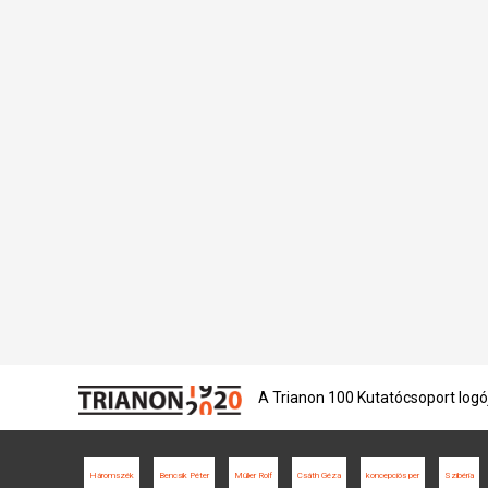
A Trianon 100 Kutatócsoport logó
Háromszék
Bencsik Péter
Müller Rolf
Csáth Géza
koncepciós per
Szibéria