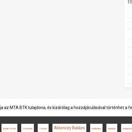
E
ja az MTA BTK tulajdona, és kizárólag a hozzájárulásával történhet a f
Ablonczy Balázs
Burián István
Szombat
14 pont
ratifikálás
áruhiány
emigráció