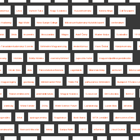
ranizmus
Léva
Vojtech Tuka
Nagy Szabolcs
Huszár-kormány
Katona Kinga
Call for papers
s Hadsereg
Rigó Máté
New Europe College
Bölcsészettudományi Kutatóközpont
centenárium
atok
Déda
leszerelés
Besszarábia
Világos
Adolf Černý
Murber Ibolya
Szabadka
191
 Társadalomtudományi Szemle
történelmi Magyarország
irredentizmus
Vavro Šrobár
Károlyi-kormány
M
esség
História
Erdélyi Krónika
eseménytörténet
jugoszláv határ
magyar külpolitikai gondolkodás
ov
Hicsik Dóra
Ada
Párizsi békekonferencia
vagonlakók
Állami lakótelep
archívnet
Békéscsa
magyar regény
gazdaság
Wintermantel Péter
Teleki Pál
párhuzamos történelem
Budapest Főváros Le
nt
Trianon emlékezete
proletárdiktatúra
Magyar Narancs
Szászcsór
Dél-Szlovákia
BUKSZ
zsidóság
Márai Sándor
24.hu
World Science Forum
Lajtabánság
Lucian Boia
oktatás
egyesülés
tótok
spai egyezmény
Nagybánya
Bodó Barna
MTA Lendület
államszerveződés
románosítás
Nemzeti Kincstár
térkép
Európa Rádió
1917
reformkor
Jászi Oszkár
Wekerl