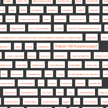
mobilitás
Takács Tibor
diplomáciai kapcsolatok
békeelőkészítés
blokád
békefeltételek
Regio
tézet
Inquiry
Balkán
Országgyűlés
brit földrajz
Nagyalmás
meghívó
Linder Béla
Erős
és
Bukarest
Szeghy-Gayer Veronika
Krónika
emlékérmék
Hajnal István Kör
II. Vilmos
Bukar
naplója
Bogdan Diaconu
XVIII. Torockói Diáktábor
évforduló
MTA BTK Történettudományi Intézete
20
rszág felbomlása és a trianoni békeszerződés. Emlékezetpolitikák Szlovákiában és Magyarországon
Mackensen
Vörös 
Trianon 100 Kutatócsoport
december 1.
háború
Poznan
közélelmezés
g
Székely Hadosztály
podcast
ujszo.com
határincindens
Nagy Imre Alapítvány
történelmi míto
Mélyi József
Vasile Goldiș
Szilágykövesd
katonai ellenőrzés
Molnár Miklós
Gömöry János
Közé
Index
bolsevizmus
Csunderlik Péter
Eperjes
Nógrád
Az Egyesült Államok útja Trianonhoz
márc
sztolányi Dezső
vasúti közlekedés
terror
románok
Székelyföld
Gali Máté
Benedek Elek
népszavazás
Kratochwill ezredes
Tóth István
Gömör
2020.
csehszlovák iratok
emlékezet
Kárpát-medence
Pálvölgyi Balázs
Központi hatalmak
Bulgária
Pécs
nemzeti ünnep
Miskol