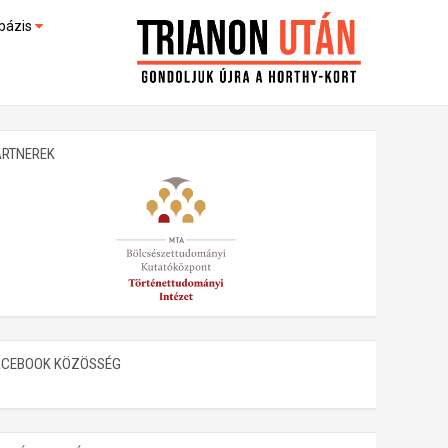
bázis
művek (feltöltés alatt)
kültek
ARTNEREK
ACEBOOK KÖZÖSSÉG