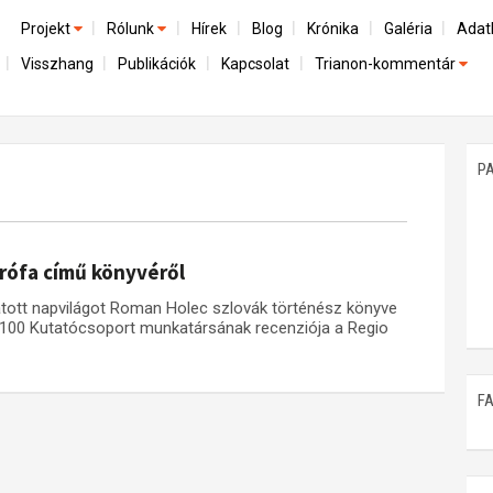
Projekt
Rólunk
Hírek
Blog
Krónika
Galéria
Adat
Visszhang
Publikációk
Kapcsolat
Trianon-kommentár
Előzmények
A kutatócsoport működéséről
Emlék
Dokumentumok
Nemzetközi kontextus: iratok és interpretációk
Munkatársaink
Mene
A trianoni szerződés
Az összeomlás és a magyar társadalom
P
Műhelymunkák
A békerendszer megszilárdulása
Utókor és emlékezet
trófa című könyvéről
látott napvilágot Roman Holec szlovák történész könyve
n 100 Kutatócsoport munkatársának recenziója a Regio
F