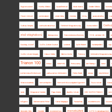
fegyverszünet
Horthy Miklós
Gyulafehérvár
Bodó Barna
Zeidler Miklós
kronoló
Fórum Intézet
centenárium
Linder Béla
História
24.hu
spanyolnátha
Luc
Csehsz
Szilvay Gergely
csehszlovakizmus
Történeti Magyarország
Szászsebes
első világháború
Beregszász
Párizsi békekonferencia
1918. október 28.
k
Gazdag József
Szőts Zoltán Oszkár
szobrok
Győri Róbert
határkijelölés
Iaşi
Szűts István Gergely
Válasz Online
Dilema Veche
Tornova
történelmi Magyarország
Trianon 100
interjú
MAPIRE
Petrozsény
brit földrajz
terror
kortárs képzőművészet
párhuzamos történelem
Pátria Rádió
ünnep
helytörténet
Marosvásárhely
nemzetépítés
Nemzeti Közszolgálati Egyetem
Tisza István
Europ
Ipoly
Magyarosi Sándor
Papp Károly
Apáthy István
ERC NEPOSTRANS
rom
refugees
Wintermantel Péter
Tolnai Világlapja
Pándorfalu
közélelmezés
összeo
menekültek
Benedek Elek
Felvidék
revizionizmus
SZTE Szabadegyetem