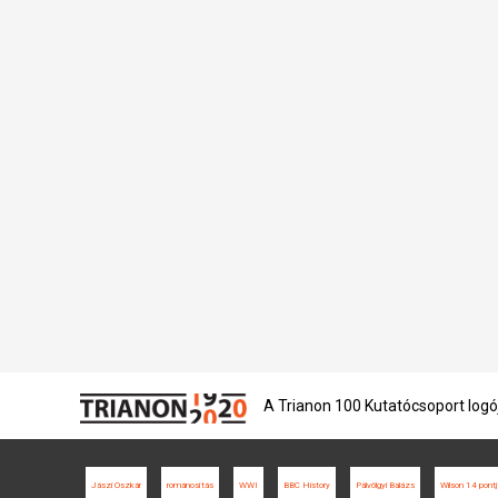
A Trianon 100 Kutatócsoport logó
Jászi Oszkár
románosítás
WWI
BBC History
Pálvölgyi Balázs
Wilson 14 pont