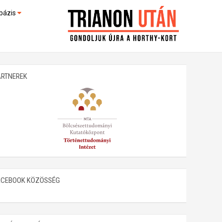
bázis
művek (feltöltés alatt)
kültek
ARTNEREK
ACEBOOK KÖZÖSSÉG