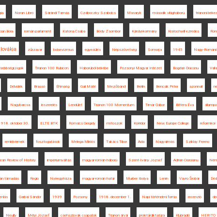
gia
Noran Libro
Sárándi Tamás
Czáboczky Szabolcs
Masaryk
második világháború
trianoni bék
ian Boia
román parlament
Katona Csaba
Bódy Zsombor
Károlyi-kormány
Kratochwill ezredes
Rom
lovákia
zűrzavar
bolsevizmus
egyesülés
Népszövetség
Somorja
1945
Nagy-Románi
isebbségi jogok
Trianon 100 Rubicon
Háborúból békébe
Pozsonyi Magyar Intézet
Bogdan Diaconu
Vall
Délvidék
Brassó
Éhínség
Gali Máté
Mezőbánd
Berlin
Bencsik Péter
azonnali
n
Nagybarcsa
leszerelés
Lendület
Trianon 100 Momentum
Timár Gábor
Bittera Éva
állampo
1918. október 30.
ELTE BTK
Romsics Gergely
mítoszok
Korridor
New Europe College
reformkor
emlékérmék
fosztogatások
Melega Miklós
Takács Tibor
Ada
Nagyalmás
Sziklay Ferenc
ean Review of History
impériumváltás
magyar-román háború
Szent-Ivány József
Adrian Cioroianu
Ném
án támadás
Regio
Nyíregyháza
magyar-román határ
Murber Ibolya
Lenin
Vavro Šrobár
Déd
mlás
Garbai Sándor
1939
Pozsony
1918. december 1.
Napi történelmi forrás
recenzió
de
Neuilly
Mélyi József
csehszlovák csapatok
Trianon árvái
proletárdiktatúra
Klubrádió
HERITO