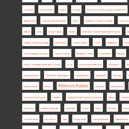
Szombat
nemzetőrség
Maros
Poznan
NKE EJKK Közép-Európa Kutatóintézet
Bajorország
Ludovika Egyetemi Kiadó
Fiume
Budapest Főváros Levéltára
Tost Lász
Balkán
tótok
Közép-Európa
Krónika
MTA BTK Történettudományi Intézete
ár
Magyar Népköztársaság
Wilson elnök
Juhász Balázs
Lőcse
világháború
Vars
Tomáš Garrigue Masaryk
Trianoni Szemle
Budapesti Hírlap
Székelyföld
Algyógy
Fórum Társadalomtudományi Szemle
1918
nemzeti önrendelkezés
December 1
B
tanulmánykötet
Patakfalvi-Czirják Ágnes
határincindens
hadifoglyok
Erőszak
T
Ablonczy Balázs
külkapcsolatok
életrajz
ratifikálás
Bárdi Nándor
román nemzeti egység
mobilitás
Magyarországi Tanácsköztársaság
blokád
Székely
Népszava
Meritum Egyesület
Ruhr-vidék
kézirat
Könyv
Rozsnyó
konce
Hornyák Árpád
Clio Intézet
Zilah
Európa Rádió
Trianon-legendák
Millerand-levél