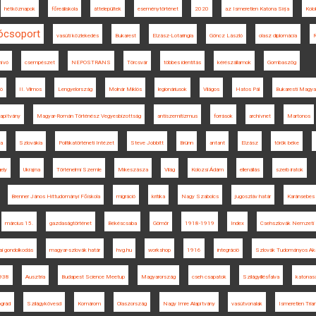
hétköznapok
főreáliskola
áttelepültek
eseménytörténet
2020
az Ismeretlen Katona Sírja
Kolo
tócsoport
vasúti közlekedés
Bukarest
Elzász-Lotaringia
Göncz László
olasz diplomácia
R
ívó
csempészet
NEPOSTRANS
Törcsvár
többes identitás
kérészállamok
Gombaszög
ió
II. Vilmos
Lengyelország
Molnár Miklós
legionáriusok
Világos
Hatos Pál
Bukaresti Magya
apítvány
Magyar-Román Történész Vegyesbizottság
antiszemitizmus
források
archívnet
Martonos
ta
Szlovákia
Politikatörténeti Intézet
Steve Jobbitt
Brünn
antant
Elzász
török béke
ely
Ukrajna
Történelmi Szemle
Mikeszásza
Világ
Kolozsi Ádám
ellenállás
szerb iratok
Brenner János Hittudományi Főiskola
migráció
kritika
Nagy Szabolcs
jugoszláv határ
Karánsebes
március 15.
gazdaságtörténet
Békéscsaba
Gömör
1918-1919
Index
Csehszlovák Nemzeti 
kai gondolkodás
magyar-szlovák határ
hvg.hu
workshop
1916
integráció
Szlovák Tudományos Ak
938
Ausztria
Budapest Science Meetup
Magyarország
cseh csapatok
Szilágyillésfalva
katonas
grád
Szilágykövesd
Komárom
Olaszország
Nagy Imre Alapítvány
vasútvonalak
Ismeretlen Tria