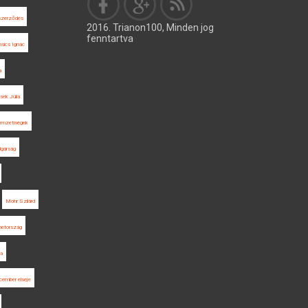
eszerződés
2016. Trianon100, Minden jog
fenntartva
sics Ignác
a
asek Júlia
emzetiségek
lgárság
Mohr Szilárd
etország
a
cember elseje