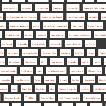
Tusványos 2017
nőtörténet
Franciaország
Nagybánya
Országgyűlés
Trianon 100 MTA-Lendület
ló
Az Egyesült Államok útja Trianonhoz
Amerikai Egyesült Államok
katonai összeomlás
repatriálás
hatá
uhiány
Collegium Hungaricum
csehek
Közép-Európa Kutatóintézet
Burián István
Magyar Narancs
ó
Friedrich-kormány
Kun Béla
Századok
Gaucsík István
Oroszországi polgárháború
Schmidt Anik
államfordulat
Vasile Goldiș
Sic Itur ad Astra
térképzetek
Központi hatalmak
conference
BTE
Besszarábia
emlékezetpolitika
Krizmanics Réka
forradalom
New York
tényleg
Trianon 
isza
Vörös László
Márai Sándor
1919
magyar regény
Szabadka
június 4.
ma7.sk
Ludovika Magazin
Pro Minoritate
Bánát
szimbolikus térfoglalás
wagon dwellers
Mészáros Flóra
 Hadosztály
Hajnal István Kör
Róma
tanári pályák
Szeged
Dalmácia
Szepesség
Népközt
pciós per
Duna
Tulipán Éva
Egry Gábor
Úton
közvéleménykutatás
Libri Kiadó
békeelőkészí
Trianon
Bukovszky László
Woodrow Wilson
XVIII. Torockói Diáktábor
Tanácsköztársaság