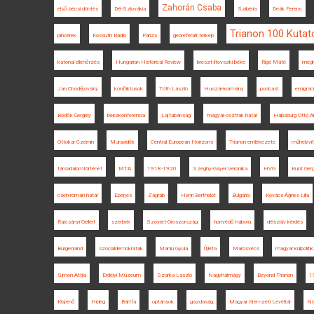
Zahorán Csaba
első bécsi döntés
Dél-Szlovákia
Szibéria
Deák Ferenc
Trianon 100 Kuta
pincérek
Kossuth Rádió
Párizs
georeferált térkép
katonai ellenőrzés
Hungarian Historical Review
breszt-litovszki béke
Rigó Máté
megh
Jan Chodějovský
konfliktusok
Tóth László
Huszár-kormány
podcast
emigrác
Bödők Gergely
békekonferencia
Lajtabánság
magyar-osztrák határ
Habsburg Ottó Al
Ottokar Czernin
Muravidék
Central European Horizons
Trianon emlékezete
műhelyvi
társadalomtörténet
MTA
1918-1920
Szeghy-Gayer Veronika
HVG
Kunt Gerg
cseh-román határ
Eperjes
Zágráb
Henri Berthelot
Bulgária
Kovács Ágnes Lilla
Rajcsányi Gellért
szerbek
Szovjet-Oroszország
honvédő háború
délszláv kérdés
Burgenland
szociáldemokraták
Maniu Gyula
Újléta
Marosvécs
magyar külpoliti
Simon Attila
Erdélyi Múzeum
Szarka László
Nagyhalmágy
Beyond Trianon
1
Kisjenő
Hideg
Bártfa
optánsok
gazdaság
Magyar Nemzeti Levéltár
Nó