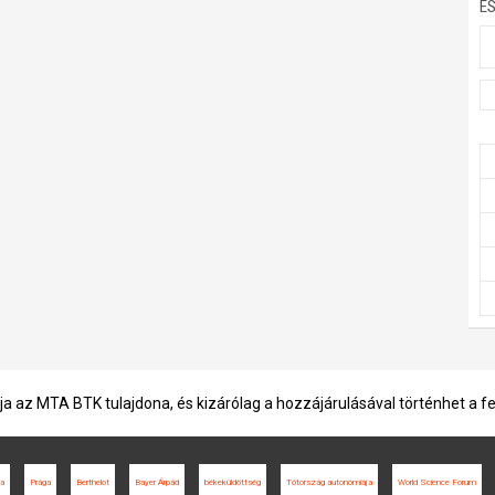
E
ja az MTA BTK tulajdona, és kizárólag a hozzájárulásával történhet a f
ja
Prága
Berthelot
Bayer Árpád
békeküldöttség
Tótország autonómiája
World Science Forum