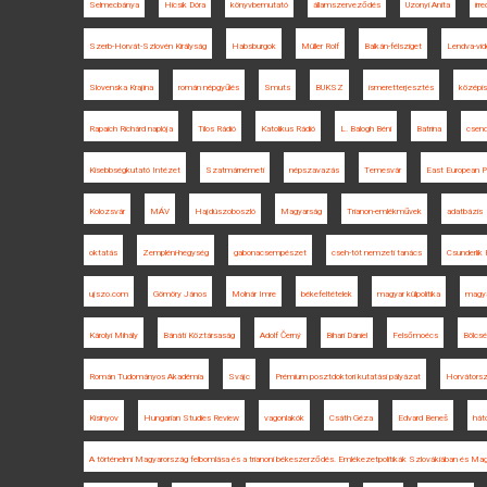
Selmecbánya
Hicsik Dóra
könyvbemutató
államszerveződés
Uzonyi Anita
irr
Szerb-Horvát-Szlovén Királyság
Habsburgok
Müller Rolf
Balkán-félsziget
Lendva-vid
Slovenska Krajina
román népgyűlés
Smuts
BUKSZ
ismeretterjesztés
középis
Rapaich Richárd naplója
Tilos Rádió
Katolikus Rádió
L. Balogh Béni
Batrina
csen
Kisebbségkutató Intézet
Szatmárnémeti
népszavazás
Temesvár
East European Po
Kolozsvár
MÁV
Hajdúszoboszló
Magyarság
Trianon-emlékművek
adatbázis
oktatás
Zempléni-hegység
gabonacsempészet
cseh-tót nemzeti tanács
Csunderlik 
ujszo.com
Gömöry János
Molnár Imre
békefeltételek
magyar külpolitika
magya
Károlyi Mihály
Bánáti Köztársaság
Adolf Černý
Bihari Dániel
Felsőmoécs
Bölcs
Román Tudományos Akadémia
Svájc
Prémium posztdoktori kutatási pályázat
Horvátors
Kisinyov
Hungarian Studies Review
vagonlakók
Csáth Géza
Edvard Beneš
hát
A történelmi Magyarország felbomlása és a trianoni békeszerződés. Emlékezetpolitikák Szlovákiában és Ma