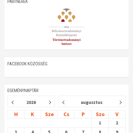
PARTNEREK
Műhelymunkák
FACEBOOK KÖZÖSSÉG
ESEMÉNYNAPTÁR
2026
augusztus
H
K
Sze
Cs
P
Szo
V
1
2
3
4
5
6
7
8
9