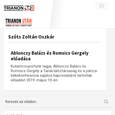
Toggle
navigati
Projekt
Rólunk
Előzmények
Hírek
A kutatócsoport működéséről
Nemzetközi kontextus: iratok és
Szőts Zoltán Oszkár
interpretációk
Blog
Munkatársaink
Az összeomlás és a magyar társadalom
Krónika
Ablonczy Balázs és Romsics Gergely
A békerendszer megszilárdulása
Galéria
előadása
Utókor és emlékezet
Adatbázis
Kutatócsoportunk tagjai, Ablonczy Balázs és
Romsics Gergely a Tanácsköztársaság és a párizsi
Visszhang
Emlékművek (feltöltés alatt)
békekonferencia sajátos kapcsolatáról tartottak
előadást 2019. május 10-én.
Publikációk
Menekültek
Kapcsolat
Trianon-kommentár
Dokumentumok
A trianoni szerződés