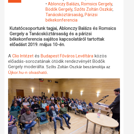
•
Ablonczy Balázs
,
Romsics Gergely
,
Műhelymunkák
Bödők Gergely
,
Szőts Zoltán Oszkár
,
Tanácsköztársaság
,
Párizsi
békekonferencia
Kutatócsoportunk tagjai, Ablonczy Balázs és Romsics
Gergely a Tanácsköztársaság és a párizsi
békekonferencia sajátos kapcsolatáról tartottak
előadást 2019. május 10-én.
A
és
közös
Clio Intézet
Budapest Főváros Levéltára
előadás-sorozatának ötödik rendezvényét Bödők
Gergely moderálta.
Szőts Zoltán Oszkár beszámolója az
Újkor.hu-n olvasható
.