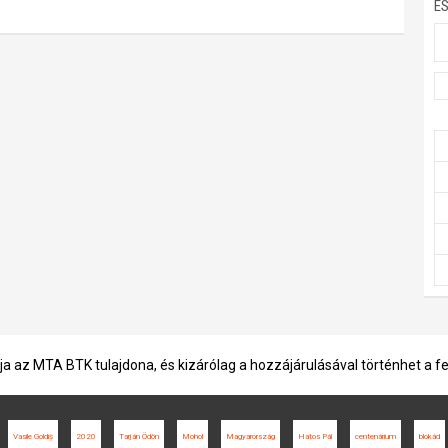
E
ja az MTA BTK tulajdona, és kizárólag a hozzájárulásával történhet a f
Vasile Goldiș
2020
Tarján Ödön
Mohol
Magyarország
Hatos Pál
centenárium
blokád