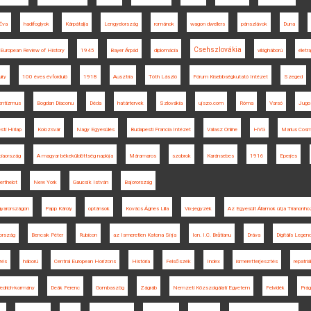
 Éva
hadifoglyok
Kárpátalja
Lengyelország
románok
wagon dwellers
pánszlávok
Duna
Csehszlovákia
European Review of History
1945
Bayer Árpád
diplomácia
világháború
életr
iry
100 éves évforduló
1918
Ausztria
Tóth László
Fórum Kisebbségkutató Intézet
Szeged
dentizmus
Bogdan Diaconu
Déda
határtervek
Szlovákia
ujszo.com
Róma
Varsó
Jugo
sti Hírlap
Kolozsvár
Nagy Egyesülés
Budapesti Francia Intézet
Válasz Online
HVG
Marius Cos
ciaország
A magyar békeküldöttség naplója
Máramaros
szobrok
Karánsebes
1916
Eperjes
erthelot
New York
Gaucsík István
Bajorország
gyarországon
Papp Károly
optánsok
Kovács Ágnes Lilla
Vix-jegyzék
Az Egyesült Államok útja Trianonho
ország
Bencsik Péter
Rubicon
az Ismeretlen Katona Sírja
Ion. I.C. Brătianu
Dráva
Digitális Legen
zés
háború
Central European Horizons
História
Felsőszék
Index
ismeretterjesztés
repatriá
iedrich-kormány
Deák Ferenc
Gombaszög
Zágráb
Nemzeti Közszolgálati Egyetem
Felvidék
Prá