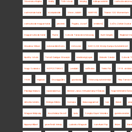
Slovenska Krajina
Erdély
Tóth István
tényleg
külkapcsolatok
csehszlovakizm
cseh-román határ
középiskolák
Steve Jobbitt
MAPIRE
Trianon 100 Momentum
csehszlovák-magyar határ
pincérek
Pogány József
emlékmű
Szőts Zoltán Oszkár
magyar-szlovák határ
Fiume
Szlovák Tanácsköztársaság
Kunt Gergely
Regional Sta
Woodrow Wilson
katonai ellenőrzés
mítoszok
NKE EJKK Közép-Európa Kutatóintézet
Apáthy István
Tomáš Garrigue Masaryk
kisebbségi jogok
Wekerle Sándor
Szlovák 
Nagy Szabolcs
NEPOSTRANS
Lendület
ratifikálás
Teleki Pál
1918. október
1938
migráció
Országgyűlés
gazdaság
Tótország autonómiája
Filep Tamás 
Pálvölgyi Balázs
nacionalizmus
Brenner János Hittudományi Főiskola
Napi történelmi forrá
délszláv kérdés
Melega Miklós
Somorja
Balassagyarmat
Iaşi
Bánát
pro
Magyar Királyság
Kosztolányi Dezső
Ipoly
Szeghy-Gayer Veronika
gyerekvonatok
Apponyi Albert
georeferált térkép
Ludovika Magazin
Ioan-Aurel Pop
Brünn
Bárd