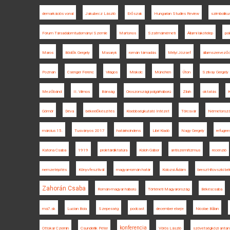
demarkációs vonal
Jakubecz László
Erőszak
Hungarian Studies Review
szimbolikus
Fórum Társadalomtudományi Szemle
Martonos
Szatmárnémeti
Állami lakótelep
po
Maros
Bödők Gergely
Masaryk
román támadás
Mélyi József
államszervező
Poznan
Csenger Ferenc
Világos
Miskolc
München
Úton
Szilvay Gergely
Mezőbánd
II. Vilmos
Bánság
Oroszországi polgárháború
Zilah
oktatás
K
Gömör
Déva
békeelőkészítés
Kisebbségkutató Intézet
Törcsvár
Németorsz
március 15.
Tusványos 2017
határincindens
Libri Kiadó
Nagy Gergely
refugee
Katona Csaba
1919
proletárdiktatúra
Koloh Gábor
antiszemitizmus
recenzió
nemzetépítés
Könyvfesztivál
magyar-román határ
Kolozsi Ádám
breszt-litovszki bé
Zahorán Csaba
Román-magyar háború
Történeti Magyarország
Békéscsaba
ma7.sk
Lucian Boia
Szepesség
podcast
december elseje
Nicolae Bălan
konferencia
Ottokar Czernin
Csunderlik Péter
Vörös László
szövetségközi antant