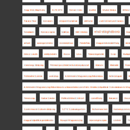
Nagy Imre Alapítvány
ELTE BTK
Roman Holec
levéltár
Murber Ibolya
Bittera
Takács Tibor
Komárom
Központi hatalmak
déli határ
cseh-tót nemzeti tanács
első világháború
forradalom
Romsics Ignác
kiállítás
BBC History
Inqu
antant
spai egyezmény
revizionizmus
Pándorfalu
magyar békeküldöttség
irre
Göncz László
erdélyi kérdés
Kassa
Léva
Trianon-legendák
Svájc
Budape
Háromegy Királyság
Prémium posztdoktori kutatási pályázat
Kisinyov
Klubrádió
Fran
Történelmi Szemle
workshop
A történelmi Magyarország felbomlása
hétköznapok
B
A történelmi Magyarország felbomlása és a trianoni békeszerződés. Emlékezetpolitikák Szlovákiában és Ma
Finnország
Garbai Sándor
Politikatörténeti Intézet
csendőrség
Bukarest
Olasz
Szerb-Horvát-Szlovén Királyság
SZTE Szabadegyetem
Rothermere lord
hadseregszerve
magyar külpolitikai gondolkodás
Nyugat-Magyarország
népességmozgás
szerbek
Fr