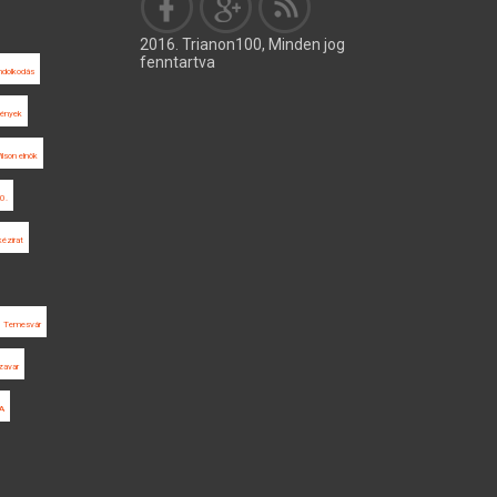
2016. Trianon100, Minden jog
fenntartva
ondolkodás
mények
ilson elnök
0.
kézirat
Temesvár
zavar
A