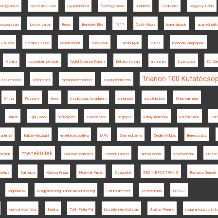
Nagyalmás
Mészáros Flóra
Gyulafehérvár
fosztogatások
mobilitás
Szabadka
Segyevy Dániel
roszország
Lóczy Lajos
Regio
Benedek Elek
1917
Csáth Géza
legionáriusok
spanyolnáth
f Zsuzsa
Szarka László
emlékérmék
Ruhr-vidék
Habsburgok
2020.
második világháború
Krónika
szociáldemokraták
World Science Forum
Dékány István
archívnet
Szászcsór
IV. Kár
Trianon 100 Kutatócsop
összeomlás
nőtörténet
társadalomtörténet
Hajdúszoboszló
24.hu
Pozsony
terror
őszirózsás forradalom
emigráció
arisztokrácia
Nagyhalmágy
Balkán
Egry Gábor
műhelyvita
Háromszék
segélyek
Károlyi-kormány
konfliktusok
Call
adémia
Balkán-félsziget
emlékezetpolitika
MÁV
Selmecbánya
Zeidler Miklós
Beregszász
menekültek
atárok
vasúti közlekedés
Sárándi Tamás
Dilema Veche
vasútvonalak
Brassó
sőrépa
Dalmácia
Katona Kinga
Hornyák Árpád
Századok
ERC NEPOSTRANS
Romsics Gergely
vagonlakók
Magyarországi Tanácsköztársaság
Fórum Intézet
Besszarábia
BUKSZ
centrum-periféria
Batrina
Tóth Péter Pál
közvéleménykutatás
Sziklay Ferenc
magyar-jugoszláv h