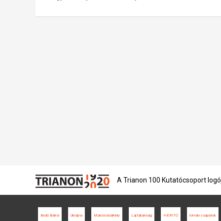
A Trianon 100 Kutatócsoport logó
Bodó Barna
Ukrajna
Marosvásárhely
Lajtabánság
HERITO
román csapatok