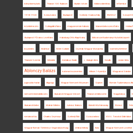
könyvbemutató
Trianon 100 Rubicon
Burián István
többes identitás
reformkor
1918-1920
Szászváros
Budapest
Székely Hadosztály
RMDSZ
Szovjet-O
közélelmezés
Szilágyillésfalva
magyar-román háború
trianoni békeszerződés
Heilau
Budapest Főváros Levéltára
Habsburg Ottó Alapítvány
Bölcsészettudományi Kutatóközpont
leszerelés
Múlt-kor
Mohr Szilárd
Osztrák-Magyar Monarchia
eseménytörténet
Trianoni Szemle
Délvidék
Katolikus Rádió
L. Balogh Béni
Neuilly
Linder Béla
Ablonczy Balázs
katonai összeomlás
Wilson 14 pontja
Magyarosi Sándor
jugoszláv határ
Algyógy
Magyar Nemzeti Múzeum
Sopron
Román Tudományos Ak
nemzeti önrendelkezés
Bukaresti Magyar Intézet
Trianon emlékezete
Nagybánya
h
Bukaresti béke
Molnár Miklós
Juhász Balázs
Bánáti Köztársaság
Elzász
Fel
románosítás
Charles Seymour
Székelyföld
Szászsebes
XVIII. Torockói Diáktábor
Magyar-Román Történész Vegyesbizottság
etnikai térkép
Ada
Magyar Nemzeti Levéltár