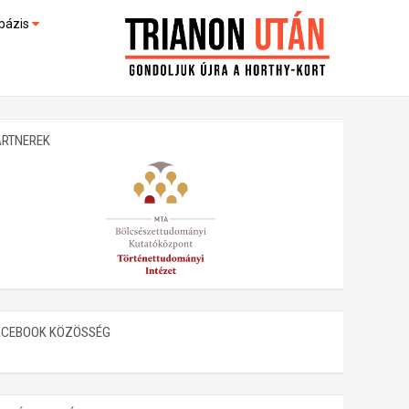
bázis
művek (feltöltés alatt)
kültek
ARTNEREK
ACEBOOK KÖZÖSSÉG