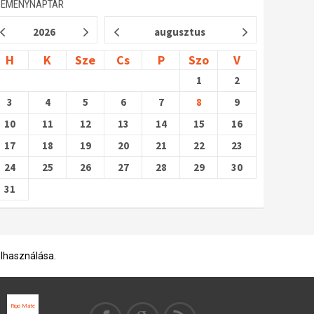
SEMÉNYNAPTÁR
2026
augusztus
H
K
Sze
Cs
P
Szo
V
1
2
3
4
5
6
7
8
9
10
11
12
13
14
15
16
17
18
19
20
21
22
23
24
25
26
27
28
29
30
31
elhasználása.
Rigó Máté