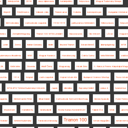
us
térképzetek
2018
olasz diplomácia
határkijelölés
Népszava
Magyar Tudomány Ünnepe
Kisjenő
Felsőmoécs
Vallasek Júlia
Trianon arcai
Szibéria
koncepciós per
Hungarian Historical
Dél-Szlovákia
csehszlovák csapatok
1918-1919
párhuzamos történelem
Mikeszásza
Népszö
tistics
Zempléni-hegység
Trianon 100 MTA-Lendület
népszavazás
Clio Intézet
Lőcse
magyar 
Lenin
Zenta
Adrian Cioroianu
Berlin
Beyond Trianon
Edvard Beneš
állampolgárság
MTA
Tudományos Akadémia
WWI
Magyar Narancs
Horvátország
Csinta Samu
békefeltételek
zsidós
 28.
török béke
Slovenia
Adolf Černý
Magyarság
Hicsik Dóra
II. Rákóczi Ferenc Kárpátaljai Magy
Gusztáv
1914
Nógrád
cseh csapatok
Hajnal István Kör
Budapest Science Meetup
Tisza István
s
MTA BTK Történettudományi Intézete
Japán
ellenállás
Rajcsányi Gellért
június 4.
turanizmus
paganda
Wintermantel Péter
Bihari Dániel
Csehszlovák Nemzeti Bizottság
Benda Gyula-díj
Fodor Ferenc
Mackensen
mandiner.hu
tanári pályák
Közép-Európa Kutatóintézet
Tulipán Éva
tótok
ujkor.h
Trianon 100
i Nándor
történettudomány
Tanácsköztársaság
román népgyűlés
román nemz