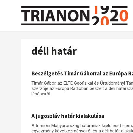
déli határ
Beszélgetés Timár Gáborral az Európa 
Timár Gábor, az ELTE Geofizikai és Űrtudományi Tan
szerzője az Európa Rádióban beszélt a déli határsza
lépéseiről.
A jugoszláv határ kialakulása
A trianoni Magyarország határainak kijelölését ele
egyezmény következményeiről és a déli határ alakulás