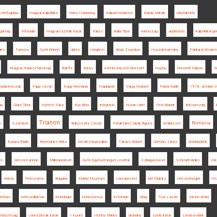
 térfoglalás
magyar külpolitika
Vörös Hadsereg
Kárpát-medence
Károlyi Mihály
népfelkelők
lgárság
Inforádió
magyar-osztrák határ
Párizs
Balla Tibor
hátország
adatbázis
külpolitikai g
dés
Tornova
Győri Róbert
Újléta
meghívó
Bódy Zsombor
Huszár-kormány
Földrajzi Közle
Magyar Népköztársaság
Bártfa
Könyv
kortárs képzőművészet
hvg.hu
honvédő háború
W
ádár-korszak
Papp István
Nagy-Románia
Napilapok
Varga Norbert
Pátria Rádió
1918. október 3
ág
Glant Tibor
Vojtech Tuka
Kun Béla
integráció
Noran Libro
Fest Aladár
Bácsország
Trianon
Románia
s
Szombat
Bukovszky László
Patakfalvi-Czirják Ágnes
emlékezet
Európa Rádió
Krizmanics Réka
román megszállás
Takács Róbert
Gömöry János
áttelepültek
ke
nemzeti ünnep
Millerand-levél
Győri Egyházmegyei Levéltár
Szilágykövesd
Schmidt Anikó
zűr
térkép
Petrozsény
Bulgária
Erdélyi Múzeum
csempészet
brit földrajz
nemzetiségek
US
interjú
kérészállamok
kronológia
bolsevizmus
évforduló
Világ
Tost László
Simon Attila
-bizottság
csehszlovák iratok
14 pont
Horthy Miklós
áruhiány
szerb iratok
Lendva-vidék