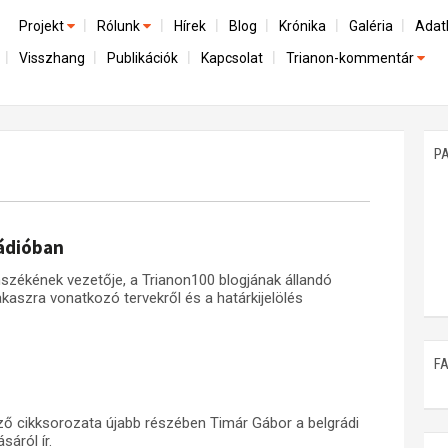
Projekt
Rólunk
Hírek
Blog
Krónika
Galéria
Adat
Visszhang
Publikációk
Kapcsolat
Trianon-kommentár
Előzmények
A kutatócsoport működéséről
Emlék
Dokumentumok
Nemzetközi kontextus: iratok és interpretációk
Munkatársaink
Mene
A trianoni szerződés
Az összeomlás és a magyar társadalom
P
Műhelymunkák
A békerendszer megszilárdulása
Utókor és emlékezet
Rádióban
székének vezetője, a Trianon100 blogjának állandó
kaszra vonatkozó tervekről és a határkijelölés
F
mző cikksorozata újabb részében Timár Gábor a belgrádi
áról ír.