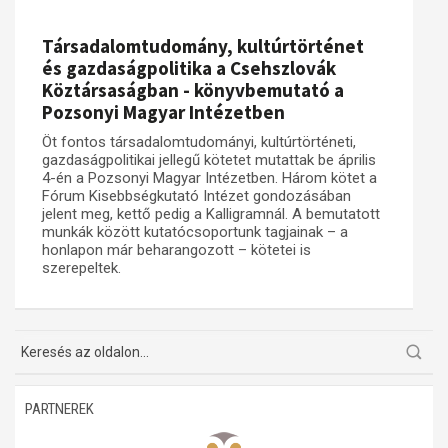
Társadalomtudomány, kultúrtörténet
és gazdaságpolitika a Csehszlovák
Köztársaságban - könyvbemutató a
Pozsonyi Magyar Intézetben
Öt fontos társadalomtudományi, kultúrtörténeti,
gazdaságpolitikai jellegű kötetet mutattak be április
4-én a Pozsonyi Magyar Intézetben. Három kötet a
Fórum Kisebbségkutató Intézet gondozásában
jelent meg, kettő pedig a Kalligramnál. A bemutatott
munkák között kutatócsoportunk tagjainak – a
honlapon már beharangozott – kötetei is
szerepeltek.
PARTNEREK