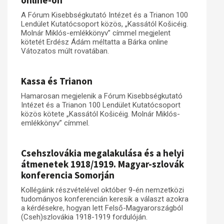
online-on
A Fórum Kisebbségkutató Intézet és a Trianon 100
Műhelymunkák
Lendület Kutatócsoport közös, „Kassától Košicéig.
Molnár Miklós-emlékkönyv” címmel megjelent
kötetét Erdész Ádám méltatta a Bárka online
Vátozatos múlt rovatában.
Kassa és Trianon
Hamarosan megjelenik a Fórum Kisebbségkutató
Intézet és a Trianon 100 Lendület Kutatócsoport
közös kötete „Kassától Košicéig. Molnár Miklós-
emlékkönyv” címmel.
Csehszlovákia megalakulása és a helyi
átmenetek 1918/1919. Magyar-szlovák
konferencia Somorján
Kollégáink részvételével október 9-én nemzetközi
tudományos konferencián keresik a választ azokra
a kérdésekre, hogyan lett Felső-Magyarországból
(Cseh)szlovákia 1918-1919 fordulóján.