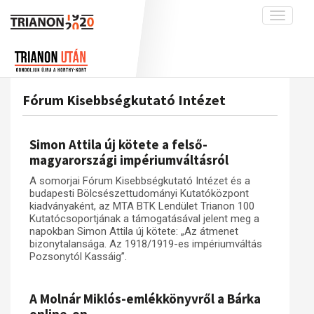
Toggle
navigati
Projekt
Rólunk
Előzmények
Hírek
A kutatócsoport működéséről
Nemzetközi kontextus: iratok és
Fórum Kisebbségkutató Intézet
interpretációk
Blog
Munkatársaink
Az összeomlás és a magyar társadalom
Krónika
Simon Attila új kötete a felső-
A békerendszer megszilárdulása
Galéria
magyarországi impériumváltásról
Utókor és emlékezet
Adatbázis
A somorjai Fórum Kisebbségkutató Intézet és a
budapesti Bölcsészettudományi Kutatóközpont
Visszhang
Emlékművek (feltöltés alatt)
kiadványaként, az MTA BTK Lendület Trianon 100
Kutatócsoportjának a támogatásával jelent meg a
Publikációk
Menekültek
napokban Simon Attila új kötete: „Az átmenet
Kapcsolat
bizonytalansága. Az 1918/1919-es impériumváltás
Pozsonytól Kassáig”.
Trianon-kommentár
Dokumentumok
A Molnár Miklós-emlékkönyvről a Bárka
A trianoni szerződés