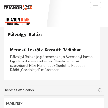
Toggle
navigati
Projekt
Rólunk
Előzmények
Hírek
A kutatócsoport működéséről
Nemzetközi kontextus: iratok és
Pálvölgyi Balázs
interpretációk
Blog
Munkatársaink
Az összeomlás és a magyar társadalom
Krónika
Menekültekről a Kossuth Rádióban
A békerendszer megszilárdulása
Galéria
Pálvölgyi Balázs jogtörténésszel, a Széchenyi István
Utókor és emlékezet
Adatbázis
Egyetem docensével és az Úton-kötet egyik
szerzőjével Házi Hunor beszélgetett a Kossuth
Visszhang
Emlékművek (feltöltés alatt)
Rádió „Gondolatjel” műsorában.
Publikációk
Menekültek
Kapcsolat
Trianon-kommentár
Dokumentumok
PARTNEREK
A trianoni szerződés