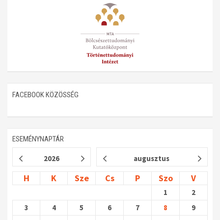
Műhelymunkák
FACEBOOK KÖZÖSSÉG
ESEMÉNYNAPTÁR
2026
augusztus
H
K
Sze
Cs
P
Szo
V
1
2
3
4
5
6
7
8
9