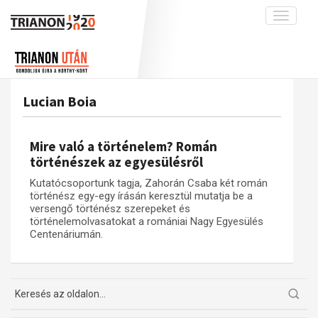
Toggle
navigati
Projekt
Rólunk
Előzmények
Hírek
A kutatócsoport működéséről
Nemzetközi kontextus: iratok és
Lucian Boia
interpretációk
Blog
Munkatársaink
Az összeomlás és a magyar társadalom
Krónika
Mire való a történelem? Román
A békerendszer megszilárdulása
Galéria
történészek az egyesülésről
Utókor és emlékezet
Adatbázis
Kutatócsoportunk tagja, Zahorán Csaba két román
történész egy-egy írásán keresztül mutatja be a
Visszhang
Emlékművek (feltöltés alatt)
versengő történész szerepeket és
történelemolvasatokat a romániai Nagy Egyesülés
Publikációk
Menekültek
Centenáriumán.
Kapcsolat
Trianon-kommentár
Dokumentumok
A trianoni szerződés