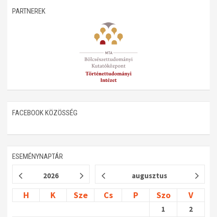
PARTNEREK
Műhelymunkák
FACEBOOK KÖZÖSSÉG
ESEMÉNYNAPTÁR
2026
augusztus
H
K
Sze
Cs
P
Szo
V
1
2