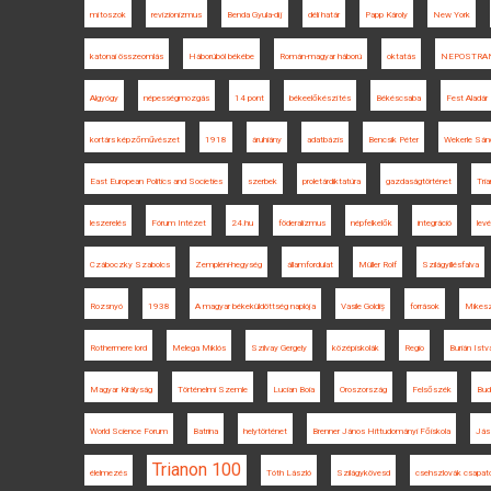
mítoszok
revizionizmus
Benda Gyula-díj
déli határ
Papp Károly
New York
katonai összeomlás
Háborúból békébe
Román-magyar háború
oktatás
NEPOSTRA
Algyógy
népességmozgás
14 pont
békeelőkészítés
Békéscsaba
Fest Aladár
kortárs képzőművészet
1918
áruhiány
adatbázis
Bencsik Péter
Wekerle Sán
East European Politics and Societies
szerbek
proletárdiktatúra
gazdaságtörténet
Tri
leszerelés
Fórum Intézet
24.hu
föderalizmus
népfelkelők
integráció
levé
Czáboczky Szabolcs
Zempléni-hegység
államfordulat
Müller Rolf
Szilágyillésfalva
Rozsnyó
1938
A magyar békeküldöttség naplója
Vasile Goldiș
források
Mikes
Rothermere lord
Melega Miklós
Szilvay Gergely
középiskolák
Regio
Burián Istv
Magyar Királyság
Történelmi Szemle
Lucian Boia
Oroszország
Felsőszék
Bud
World Science Forum
Batrina
helytörténet
Brenner János Hittudományi Főiskola
Jás
Trianon 100
élelmezés
Tóth László
Szilágykövesd
csehszlovák csapat