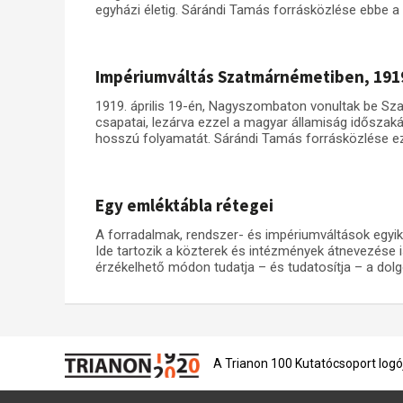
egyházi életig. Sárándi Tamás forrásközlése ebbe a 
Impériumváltás Szatmárnémetiben, 1919.
1919. április 19-én, Nagyszombaton vonultak be S
csapatai, lezárva ezzel a magyar államiság idősza
hosszú folyamatát. Sárándi Tamás forrásközlése ezt
Egy emléktábla rétegei
A forradalmak, rendszer- és impériumváltások egyik 
Ide tartozik a közterek és intézmények átnevezése i
érzékelhető módon tudatja – és tudatosítja – a dolgo
A Trianon 100 Kutatócsoport logó