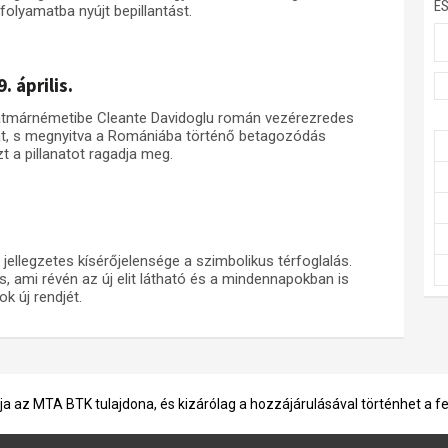
E
folyamatba nyújt bepillantást.
 április.
zatmárnémetibe Cleante Davidoglu román vezérezredes
kát, s megnyitva a Romániába történő betagozódás
 a pillanatot ragadja meg.
jellegzetes kísérőjelensége a szimbolikus térfoglalás.
s, ami révén az új elit látható és a mindennapokban is
k új rendjét.
ja az MTA BTK tulajdona, és kizárólag a hozzájárulásával történhet a f