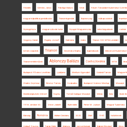
Felvidék
Gömöry János
Pálvölgyi Balázs
tótok
Fórum Társadalomtudományi Szemle
magyar külpolitikai gondolkodás
Trianon-legendák
Bajorország
külkapcsolatok
impériu
Nyíregyháza
magyar-szlovák határ
Nyugat-Magyarország
béketárgyalások
csehek
Segyevy Dániel
Pogány József
Dalmácia
Index
Trianon 100 MTA-Lendület
n
Trianon
román csapatok
Slovenska Krajina
legionáriusok
Bölcsészettudományi 
Ablonczy Balázs
Csehszlovákia
Trianon-emlékművek
MTA
Ara
Budapest Főváros Levéltára
Ljubljana
Meritum Egyesület
Sárándi Tamás
Magyar-R
Charles Seymour
Révész Tamás
Szabadka
Budapest Science Meetup
Masaryk
Kisebbségkutató Intézet
hvg.hu
Tomáš Garrigue Masaryk
térkép
Ada
Bodó Ba
1918. október 30.
Steve Jobbitt
Ruhr-vidék
Pieter M. Judson
Magyar Tudomány
Románia
Bánság
Adrian Cioroianu
2020
Zilah
1945
határtervek
Heilauf Zsuzsa
Tarján Ödön
Kisinyov
nemzetiségek
Balkán-félsziget
Déva