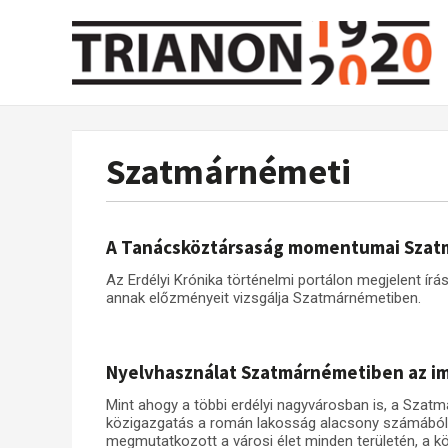
Szatmárnémeti
A Tanácsköztársaság momentumai Sza
Az Erdélyi Krónika történelmi portálon megjelent í
annak előzményeit vizsgálja Szatmárnémetiben.
Nyelvhasználat Szatmárnémetiben az im
Mint ahogy a többi erdélyi nagyvárosban is, a Sza
közigazgatás a román lakosság alacsony számából
megmutatkozott a városi élet minden területén, a k