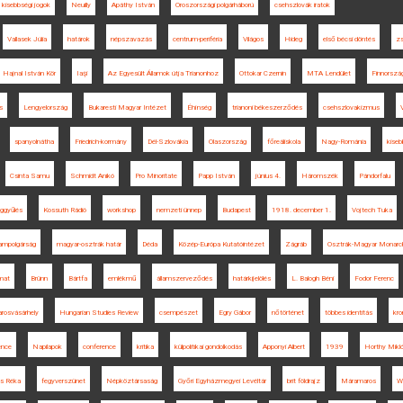
kisebbségi jogok
Neuilly
Apáthy István
Oroszországi polgárháború
csehszlovák iratok
Vallasek Júlia
határok
népszavazás
centrum-periféria
Világos
Hideg
első bécsi döntés
zs
Hajnal István Kör
Iaşi
Az Egyesült Államok útja Trianonhoz
Ottokar Czernin
MTA Lendület
Finnorszá
s
Lengyelország
Bukaresti Magyar Intézet
Éhínség
trianoni békeszerződés
csehszlovakizmus
spanyolnátha
Friedrich-kormány
Dél-Szlovákia
Olaszország
főreáliskola
Nagy-Románia
kise
Csinta Samu
Schmidt Anikó
Pro Minoritate
Papp István
június 4.
Háromszék
Pándorfalu
ggyűlés
Kossuth Rádió
workshop
nemzeti ünnep
Budapest
1918. december 1.
Vojtech Tuka
lampolgárság
magyar-osztrák határ
Déda
Közép-Európa Kutatóintézet
Zágráb
Osztrák-Magyar Monarc
mat
Brünn
Bártfa
emlékmű
államszerveződés
határkijelölés
L. Balogh Béni
Fodor Ferenc
rosvásárhely
Hungarian Studies Review
csempészet
Egry Gábor
nőtörténet
többes identitás
kro
ence
Napilapok
conference
kritika
külpolitikai gondolkodás
Apponyi Albert
1939
Horthy Mikl
cs Réka
fegyverszünet
Népköztársaság
Győri Egyházmegyei Levéltár
brit földrajz
Máramaros
W