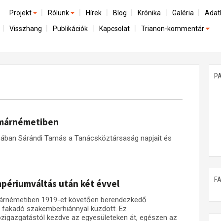
Projekt
Rólunk
Hírek
Blog
Krónika
Galéria
Adat
Visszhang
Publikációk
Kapcsolat
Trianon-kommentár
Előzmények
A kutatócsoport működéséről
Emlék
Dokumentumok
Nemzetközi kontextus: iratok és interpretációk
Munkatársaink
Mene
A trianoni szerződés
Az összeomlás és a magyar társadalom
P
Műhelymunkák
A békerendszer megszilárdulása
Utókor és emlékezet
tmárnémetiben
rásában Sárándi Tamás a Tanácsköztársaság napjait és
F
périumváltás után két évvel
tmárnémetiben 1919-et követően berendezkedő
 fakadó szakemberhiánnyal küzdött. Ez
özigazgatástól kezdve az egyesületeken át, egészen az