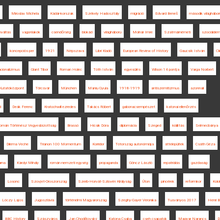
Miroslav Michela
Kádár-korszak
Székely Hadosztály
migráció
Edvard Beneš
második világhábor
mváltás
vagonlakók
csendőrség
blokád
világháború
Molnár Imre
Szatmárnémeti
szociálde
koncepciós per
1921
Népszava
Libri Kiadó
European Review of History
Gaucsík István
Cl
acionalizmus
Glant Tibor
Roman Holec
Tóth István
egyesülés
Wilson 14 pontja
Varga Norbert
Kutatóközpont
Törcsvár
München
Maniu Gyula
1918-1919
antiszemitizmus
azonnali
d
Deák Ferenc
Kratochwill ezredes
Takács Róbert
gabonacsempészet
katonai ellenőrzés
omán Történész Vegyesbizottság
Brassó
Hicsik Dóra
diplomácia
Szeged
kiállítás
Selmecbánya
Dilema Veche
Trianon 100 Momentum
Korridor
Tótország autonómiája
áttelepültek
Csáth Géza
rna
Károlyi Mihály
román nemzeti egység
propaganda
Göncz László
repatriálás
gazdaság
Losonc
Szovjet-Oroszország
Szerb-Horvát-Szlovén Királyság
Úton
pincérek
reformkor
Kolo
Lóczy Lajos
Jugoszlávia
történelmi Magyarország
Szeghy-Gayer Veronika
Tusványos 2017
Henri B
BBC History
Szászváros
Jan Chodějovský
Katona Csaba
cseh csapatok
Magyar Narancs
D