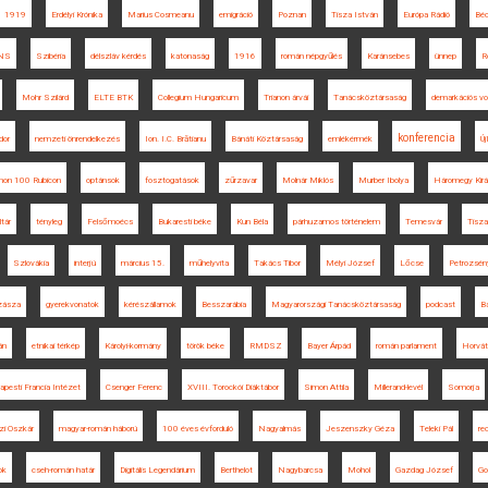
1919
Erdélyi Krónika
Marius Cosmeanu
emigráció
Poznan
Tisza István
Európa Rádió
Bé
NS
Szibéria
délszláv kérdés
katonaság
1916
román népgyűlés
Karánsebes
ünnep
R
Mohr Szilárd
ELTE BTK
Collegium Hungaricum
Trianon árvái
Tanácsköztársaság
demarkációs vo
konferencia
dor
nemzeti önrendelkezés
Ion. I.C. Brătianu
Bánáti Köztársaság
emlékérmék
Új
anon 100 Rubicon
optánsok
fosztogatások
zűrzavar
Molnár Miklós
Murber Ibolya
Háromegy Kirá
ltár
tényleg
Felsőmoécs
Bukaresti béke
Kun Béla
párhuzamos történelem
Temesvár
Tisza
Szlovákia
interjú
március 15.
műhelyvita
Takács Tibor
Mélyi József
Lőcse
Petrozsén
zásza
gyerekvonatok
kérészállamok
Besszarábia
Magyarországi Tanácsköztársaság
podcast
Ba
án
etnikai térkép
Károlyi-kormány
török béke
RMDSZ
Bayer Árpád
román parlament
Horvát
apesti Francia Intézet
Csenger Ferenc
XVIII. Torockói Diáktábor
Simon Attila
Millerand-levél
Somorja
zi Oszkár
magyar-román háború
100 éves évforduló
Nagyalmás
Jeszenszky Géza
Teleki Pál
re
ok
cseh-román határ
Digitális Legendárium
Berthelot
Nagybarcsa
Mohol
Gazdag József
G