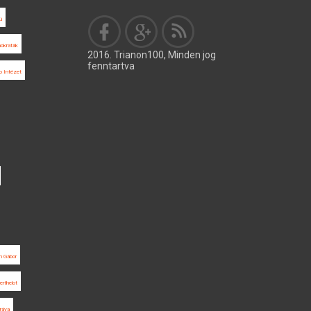
ú
mokraták
2016. Trianon100, Minden jog
fenntartva
io Intézet
h Gábor
erthelot
ráva