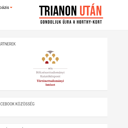
bázis
művek (feltöltés alatt)
kültek
ARTNEREK
ACEBOOK KÖZÖSSÉG