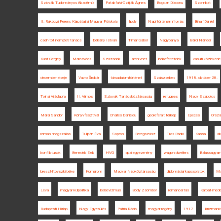
Szlovák Tudományos Akadémia
Patakfalvi-Czirják Ágnes
Bogdan Diaconu
Szombat
II. Rákóczi Ferenc Kárpátaljai Magyar Főiskola
Ipoly
Napi történelmi forrás
Bihari Dániel
cseh-tót nemzeti tanács
Dékány István
Timár Gábor
Nagybánya
Bárdi Nándor
Kunt Gergely
Marosvécs
Századok
archívnet
békefeltételek
vasúti közlekedé
december elseje
Vavro Šrobár
társadalomtörténet
Szászsebes
1918. október 28.
Tolnai Világlapja
II. Vilmos
Szlovák Tanácsköztársaság
refugees
Nagy Szabolcs
Márai Sándor
Könyvfesztivál
Charles Daniélou
georeferált térkép
Eperjes
Orszá
román megszállás
Tulipán Éva
Sopron
Beregszász
Tilos Rádió
Kassa
ál
konfliktusok
Benedek Elek
HVG
spai egyezmény
wagon dwellers
Balassagyar
breszt-litovszki béke
Komárom
Magyar Népköztársaság
diplomáciai kapcsolatok
Ma
Léva
magyar külpolitika
bolsevizmus
Bódy Zsombor
románosítás
Kárpát-med
Budapesti Hírlap
Nagy Egyesülés
Pátria Rádió
magyar regény
1917
Krizmani