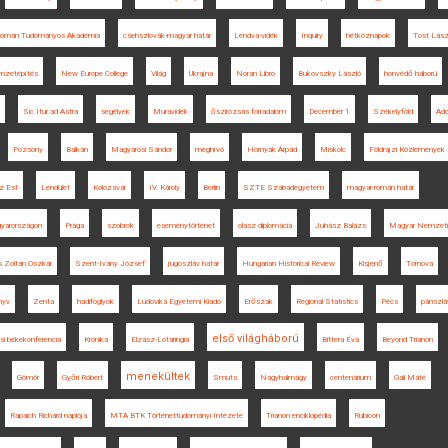
omán Tudományos Akadémia
csehszlovák-magyar határ
Lendva-vidék
Inquiry
hétköznapok
Tost Lász
mzetépítés
New Europe College
Világ
Ukrajna
Noran Libro
Bukovszky László
honvédő háború
Sic Itur ad Astra
segélyek
Muravidék
őszirózsás forradalom
December 1
Székelyföld
Ado
Pozsony
Balkán
Magyarosi Sándor
meghívó
Hornyák Árpád
Miskolc
Földrajzi Közlemények
z Est
Lendület
Kolozsvár
IV. Károly
Berlin
SZTE Szabadegyetem
magyar-román határ
gyarországon
Prága
szobrok
eseménytörténet
olasz diplomácia
Juhász Balázs
Magyar Nemzet
 Zoltán Oszkár
Szent-Ivány József
jugoszláv határ
Hungarian Historical Review
Kisjenő
Tornova
nyv
Zenta
hadifoglyok
Ludovika Egyetemi Kiadó
Erőszak
Regional Statistics
Pécs
pánszlá
első világháború
si békekonferencia
Krónika
Elzász-Lotaringia
Bittera Éva
Beyond Trianon
menekültek
Gömör
Győri Róbert
Smuts
Nagyhalmágy
centenárium
Gali Máté
Rapaich Richárd naplója
MTA BTK Történettudományi Intézete
Trianon enciklopédia
Rubicon