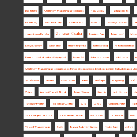
Balázsfalva
A történelmi Magyarország felbomlása
Nagy Gergely
Hajdúszoboszló
R
Bácsország
Huszár-kormány
Szarka László
Múlt-kor
hadseregszervezés
ne
Zahorán Csaba
magyar-jugoszláv határ
Ioan-Aurel Pop
Trianon arcai
Maros
Erdélyi Múzeum
Wilson elnök
emlékezetpolitika
Németország
Központi hatalmak
Prémium posztdoktori kutatási pályázat
Hatos Pál
Jakubecz László
térképzetek
A
A történelmi Magyarország felbomlása és a trianoni békeszerződés. Emlékezetpolitikák Szlovákiában és Ma
Gyulafehérvár
Délvidék
Vörös László
Bánát
Felsőrépa
Magyarság
Szőts
Zalatna
Amerikai Egyesült Államok
Trianoni Szemle
Slovenia
irredentizmus
Kö
Turócszentmárton
Filep Tamás Gusztáv
2018
BUKSZ
Csunderlik Péter
Páriz
Central European Horizons
Politikatörténeti Intézet
összeomlás
1918-1920
WWI
Történeti Magyarország
Svájc
Magyar Tudomány Ünnepe
Nicolae Bălan
életrajz