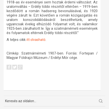
1918-as év eseményei sem hoztak érdemi változást. Az
uralomváltás – Erdély többi részétől eltérően – 1919-ben
kezdődött a román hadsereg bevonulásával, és 1920
végére zárult le. Ezt követően a román közigazgatás és
uralom konszolidálódásáról beszélhetünk, amely
ugyancsak évekig elhúzódó folyamat volt, és valamikor
1925-ben zárulhatott le. Így a szatmárnémeti események
és folyamatok eltérnek Erdély többi részétől.”
A teljes cikk
.
itt olvasható
Címkép: Szatmárnémeti 1907-ben. Forrás: Fortepan /
Magyar Földrajzi Múzeum / Erdélyi Mór cége.