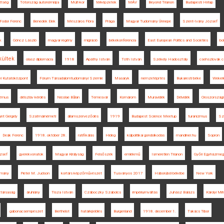
ttség
Tótország autonómiája
Múlt-kor
térképzetek
MÁV
Beyond Trianon
Budapesti Hírlap
Fodor Ferenc
Benedek Elek
Mészáros Flóra
Prága
Magyar Tudomány Ünnepe
Szent-Ivány József
k
Göncz László
magyar regény
migráció
békekonferencia
East European Politics and Societies
bo
ültek
olasz diplomácia
1918
Apáthy István
Tóth István
Székely Hadosztály
csehszlovák c
i Kutatóközpont
Fórum Társadalomtudományi Szemle
Masaryk
nemzetépítés
Bukaresti béke
Wekerl
izmus
délszláv kérdés
Nicolae Bălan
Temesvár
Komárom
Muravidék
Délvidék
Oroszországi
nt Gergely
Szatmárnémeti
államszerveződés
1919
Budapest Science Meetup
turanizmus
Sz
Deák Ferenc
1918. október 28.
ratifikálás
Hideg
külpolitikai gondolkodás
mandiner.hu
Sopron
zsef
gyerekvonatok
Magyar Királyság
Felsőszék
emlékmű
Ismeretlen Trianon
Győri Egyházmegy
ormány
Pieter M. Judson
kortárs képzőművészet
Tusványos 2017
Háborúból békébe
New York
ztársaság
áruhiány
Tisza István
Czáboczky Szabolcs
impériumváltás
Juhász Balázs
Károlyi Mih
gabonacsempészet
Berthelot
határkijelölés
Burgenland
1918. december 1.
Takács Tibor