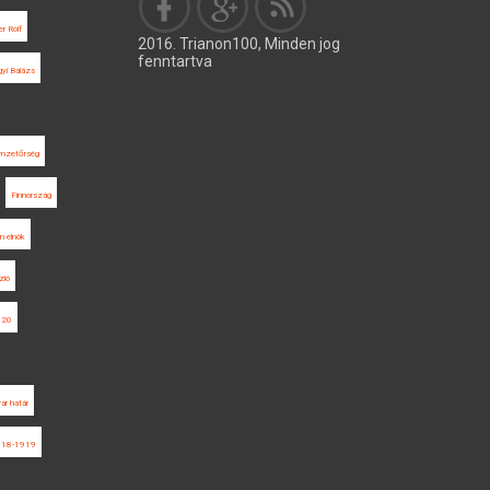
er Rolf
2016. Trianon100, Minden jog
fenntartva
gyi Balázs
mzetőrség
Finnország
n elnök
zló
020
ar határ
918-1919