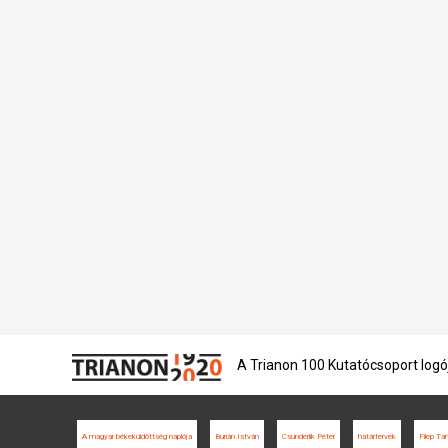
A Trianon 100 Kutatócsoport logó
A magyar békeküldöttség naplója
Burián István
Csunderlik Péter
határtervek
Filep T