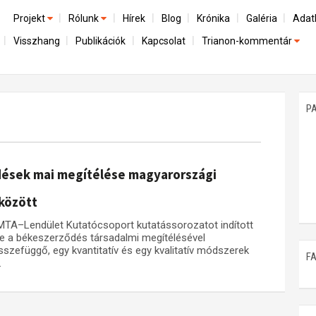
Projekt
Rólunk
Hírek
Blog
Krónika
Galéria
Adat
Visszhang
Publikációk
Kapcsolat
Trianon-kommentár
Előzmények
A kutatócsoport működéséről
Emlék
Dokumentumok
Nemzetközi kontextus: iratok és interpretációk
Munkatársaink
Mene
A trianoni szerződés
Az összeomlás és a magyar társadalom
P
Műhelymunkák
A békerendszer megszilárdulása
Utókor és emlékezet
ődések mai megítélése magyarországi
között
 MTA–Lendület Kutatócsoport kutatássorozatot indított
ve a békeszerződés társadalmi megítélésével
sszefüggő, egy kvantitatív és egy kvalitatív módszerek
F
.