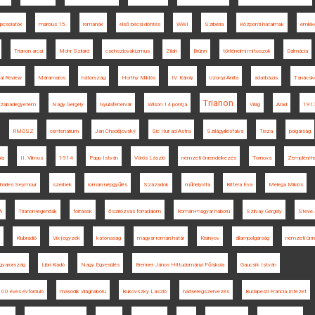
apcsolatok
március 15.
románok
első bécsi döntés
WWI
Szibéria
Központi hatalmak
emléke
Trianon arcai
Mohr Szilárd
csehszlovakizmus
Zilah
Brünn
történelmi mítoszok
Dalmácia
al Review
Máramaros
hátország
Horthy Miklós
IV. Károly
Uzonyi Anita
adatbázis
Tanácsk
Trianon
zabadegyetem
Nagy Gergely
Gyulafehérvár
Wilson 14 pontja
Világ
Arad
191
RMDSZ
centenárium
Jan Chodějovský
Sic Itur ad Astra
Szilágyillésfalva
Tisza
polgárság
ia
II. Vilmos
1914
Papp István
Vörös László
nemzeti önrendelkezés
Tornova
Zempléni-h
harles Seymour
szerbek
román népgyűlés
Századok
műhelyvita
Bittera Éva
Melega Miklós
A
Trianon-legendák
források
őszirózsás forradalom
Román-magyar háború
Szilvay Gergely
Steve 
Klubrádió
Vix-jegyzék
katonaság
magyar-román határ
Kisinyov
állampolgárság
nemzeti ün
yarország
Libri Kiadó
Nagy Egyesülés
Brenner János Hittudományi Főiskola
Gaucsík István
100 éves évforduló
második világháború
Bukovszky László
hadseregszervezés
Budapesti Francia Intézet