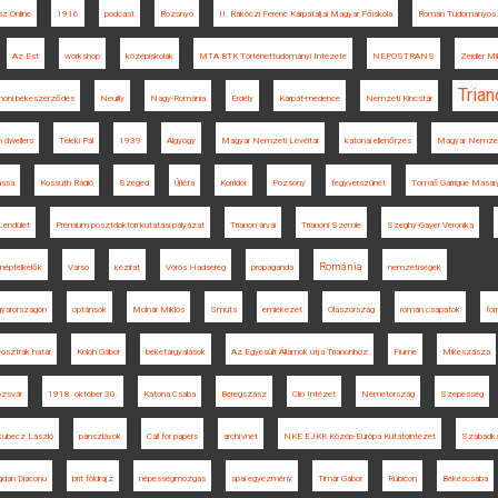
sz Online
1916
podcast
Rozsnyó
II. Rákóczi Ferenc Kárpátaljai Magyar Főiskola
Román Tudományos 
Az Est
workshop
középiskolák
MTA BTK Történettudományi Intézete
NEPOSTRANS
Zeidler Mi
Tria
anoni békeszerződés
Neuilly
Nagy-Románia
Erdély
Kárpát-medence
Nemzeti Kincstár
 dwellers
Teleki Pál
1939
Algyógy
Magyar Nemzeti Levéltár
katonai ellenőrzés
Magyar Nemze
assa
Kossuth Rádió
Szeged
Újléta
Korridor
Pozsony
fegyverszünet
Tomáš Garrigue Masar
endület
Prémium posztdoktori kutatási pályázat
Trianon árvái
Trianoni Szemle
Szeghy-Gayer Veronika
Románia
népfelkelők
Varsó
kézirat
Vörös Hadsereg
propaganda
nemzetiségek
gyarországon
optánsok
Molnár Miklós
Smuts
emlékezet
Olaszország
román csapatok
for
osztrák határ
Koloh Gábor
béketárgyalások
Az Egyesült Államok útja Trianonhoz
Fiume
Mikeszásza
ozsvár
1918. október 30.
Katona Csaba
Beregszász
Clio Intézet
Németország
Szepesség
kubecz László
pánszlávok
Call for papers
archívnet
NKE EJKK Közép-Európa Kutatóintézet
Szabadk
gdan Diaconu
brit földrajz
népességmozgás
spai egyezmény
Timár Gábor
Rubicon
Békéscsaba