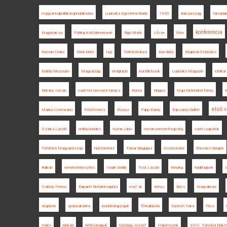
magyar külpolitikai gondolkodás
Ludovika Egyetemi Kiadó
1945
Bácsország
társada
konferencia
Nagybarcsa
Földrajzi Közlemények
Rigó Máté
Lőcse
Úton
Roman Holec
török béke
Iaşi
Selmecbánya
Kun Béla
Regional Statistics
Erdélyi Múzeum
Magyarság
emigráció
konfliktusok
Ludovika Magazin
etnikai
Dékány István
cseh-tót nemzeti tanács
Róma
Világos
Napi történelmi forrás
K
első 
Marius Cosmeanu
Felsőmoécs
Elzász
Papp Károly
Rajcsányi Gellért
Szarka László
erdélyi kérdés
Noran Libro
román nemzeti egység
cseh csapatok
Történeti Magyarország
helytörténet
Tolnai Világlapja
összeomlás
Romsics Gergely
Balkán
ismeretterjesztés
Vasile Goldiș
Tost László
tényleg
hadifoglyok
I
Sziklay Ferenc
Rapaich Richárd naplója
ma7.sk
Könyv
Bécs
Nagyalmás
segélyek
spanyolnátha
kisebbségi jogok
főreáliskola
Vojtech Tuka
Pécs
Index
blokád
hétköznapok
Gazdag József
Háromszék
XVIII. Torockói Diákt