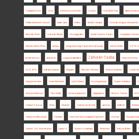
Szilágykövesd
Léva
katonai összeomlás
Losonc
Ioan-Aurel Pop
diplomáciai k
Politikatörténeti Intézet
Balla Tibor
kritika
Bödők Gergely
Osztrák-Magyar Monarchia
Bencsik Péter
Hornyák Árpád
Országgyűlés
World Science Forum
Hungarian Historic
Wintermantel Péter
ünnep
Magyarországi Tanácsköztársaság
Simon Attila
SZTE S
Zahorán Csaba
irredentizmus
Bukarest
magyar külpolitika
Népszövetség
ELTE BTK
külkapcsolatok
Bulgária
Miroslav Michela
Marosvásárhely
Lucian Bo
Károlyi-kormány
Henri Berthelot
Győri Róbert
fosztogatások
Charles Daniélou
C
antiszemitizmus
Tilos Rádió
román parlament
világháború
Révész Tamás
MT
Heilauf Zsuzsa
Déda
Miskolc
Hajnal István Kör
ujkor.hu
kiállítás
Batrina
Trianon-emlékművek
Felvidék
Nemzeti Közszolgálati Egyetem
Poznan
Nyugat-Mag
Trianon 100 Momentum
június 4.
Elzász-Lotaringia
München
Kolozsi Ádám