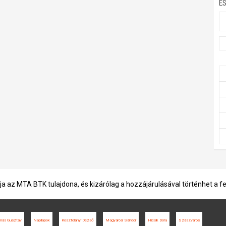
E
ja az MTA BTK tulajdona, és kizárólag a hozzájárulásával történhet a f
amás Gusztáv
Napilapok
Kosztolányi Dezső
Magyarosi Sándor
Hicsik Dóra
Szászváros