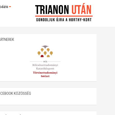
bázis
művek (feltöltés alatt)
kültek
ARTNEREK
ACEBOOK KÖZÖSSÉG