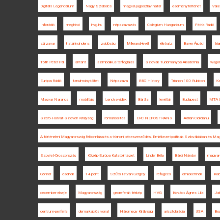
Digitális Legendárium
Nagy Szabolcs
magyar-jugoszláv határ
eseménytörténet
Vála
Inforádió
meghívó
hvg.hu
népszavazás
Collegium Hungaricum
Pátria Rádió
zűrzavar
határincindens
zsidóság
Millerand-levél
életrajz
Bayer Árpád
tri
Tóth Péter Pál
antant
szimbolikus térfoglalás
Szlovák Tudományos Akadémia
wagon
Európa Rádió
tanulmánykötet
Népszava
BBC History
Trianon 100 Rubicon
K
Magyar Narancs
mobilitás
Lendva-vidék
Bártfa
levéltár
Budapest
MTA L
Szerb-Horvát-Szlovén Királyság
románosítás
ERC NEPOSTRANS
Adrian Cioroianu
A történelmi Magyarország felbomlása és a trianoni békeszerződés. Emlékezetpolitikák Szlovákiában és Ma
Szovjet-Oroszország
Közép-Európa Kutatóintézet
Linder Béla
Bárdi Nándor
magyar-
Gömör
csehek
14 pont
Szűts István Gergely
refugees
emlékérmék
Kol
december elseje
Magyarország
georeferált térkép
HVG
Kovács Ágnes Lilla
Ja
centrum-periféria
demarkációs vonal
Háromegy Királyság
arisztokrácia
USA
Bo