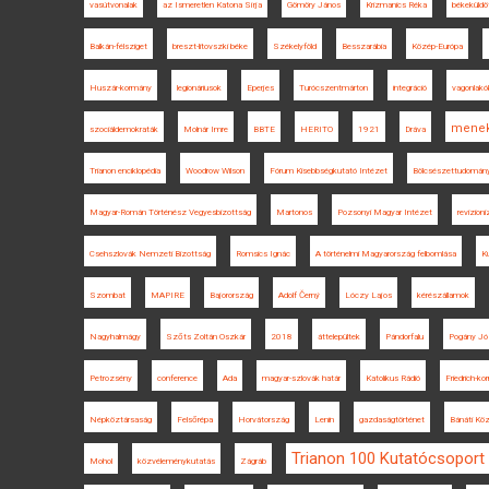
vasútvonalak
az Ismeretlen Katona Sírja
Gömöry János
Krizmanics Réka
békeküldö
Balkán-félsziget
breszt-litovszki béke
Székelyföld
Besszarábia
Közép-Európa
Huszár-kormány
legionáriusok
Eperjes
Turócszentmárton
integráció
vagonlakó
menek
szociáldemokraták
Molnár Imre
BBTE
HERITO
1921
Dráva
Trianon enciklopédia
Woodrow Wilson
Fórum Kisebbségkutató Intézet
Bölcsészettudomány
Magyar-Román Történész Vegyesbizottság
Martonos
Pozsonyi Magyar Intézet
revizion
Csehszlovák Nemzeti Bizottság
Romsics Ignác
A történelmi Magyarország felbomlása
Ku
Szombat
MAPIRE
Bajorország
Adolf Černý
Lóczy Lajos
kérészállamok
Nagyhalmágy
Szőts Zoltán Oszkár
2018
áttelepültek
Pándorfalu
Pogány Jó
Petrozsény
conference
Ada
magyar-szlovák határ
Katolikus Rádió
Friedrich-k
Népköztársaság
Felsőrépa
Horvátország
Lenin
gazdaságtörténet
Bánáti Kö
Trianon 100 Kutatócsoport
Mohol
közvéleménykutatás
Zágráb