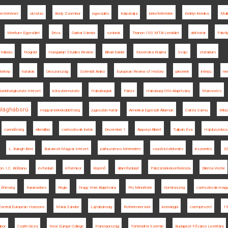
lomtörténet
oktatás
Bódy Zsombor
egyesülés
Kárpátalja
békefeltételek
Erdélyi Krónika
Müll
Meritum Egyesület
Déva
Garbai Sándor
szobrok
Trianon 100 MTA-Lendület
déli határ
Pálvöl
háború
Nógrád
Hungarian Studies Review
Bihari Dániel
Slovenska Krajina
Svájc
statárium
 térkép
határok
Oroszország
Schmidt Anikó
European Review of History
pincérek
interjú
ne
isebbségkutató Intézet
könyvbemutató
Habsburgok
Párizs
Habsburg Ottó Alapítvány
Marosvécs
világháború
magyar békeküldöttség
jugoszláv határ
Amerikai Egyesült Államok
Csinta Samu
Wilso
csendőrség
ellenállás
csehszlovák iratok
December 1
Apponyi Albert
Tulipán Éva
Hajdúszobos
L. Balogh Béni
Bukaresti Magyar Intézet
párhuzamos történelem
vasúti közlekedés
leszerelés
2
on. I.C. Brătianu
évforduló
reformkor
Kisjenő
államfordulat
Párizsi békekonferencia
Dilema Veche
Éhínség
Karánsebes
Regio
Nagy Imre Alapítvány
Pro Minoritate
Gombaszög
csehszlovák-magy
Central European Horizons
Márai Sándor
Lajtabánság
Rothermere lord
kronológia
csempészet
1
ábor
Csáth Géza
New Europe College
Franciaország
Történelmi Szemle
Budapest Főváros Levéltára