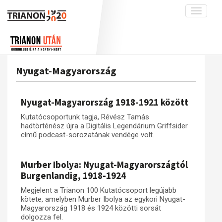
Toggle
navigati
Projekt
Rólunk
Előzmények
Hírek
A kutatócsoport működéséről
Nemzetközi kontextus: iratok és
Nyugat-Magyarország
interpretációk
Blog
Munkatársaink
Az összeomlás és a magyar társadalom
Krónika
Nyugat-Magyarország 1918-1921 között
A békerendszer megszilárdulása
Galéria
Kutatócsoportunk tagja, Révész Tamás
Utókor és emlékezet
Adatbázis
hadtörténész újra a Digitális Legendárium Griffsider
című podcast-sorozatának vendége volt.
Visszhang
Emlékművek (feltöltés alatt)
Publikációk
Menekültek
Murber Ibolya: Nyugat-Magyarországtól
Kapcsolat
Burgenlandig, 1918-1924
Trianon-kommentár
Megjelent a Trianon 100 Kutatócsoport legújabb
kötete, amelyben Murber Ibolya az egykori Nyugat-
Dokumentumok
Magyarország 1918 és 1924 közötti sorsát
dolgozza fel.
A trianoni szerződés