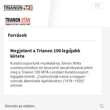
Toggle
navigati
Projekt
Rólunk
Előzmények
Hírek
A kutatócsoport működéséről
Nemzetközi kontextus: iratok és
források
interpretációk
Blog
Munkatársaink
Az összeomlás és a magyar társadalom
Krónika
Megjelent a Trianon 100 legújabb
A békerendszer megszilárdulása
Galéria
kötete
Utókor és emlékezet
Adatbázis
Kutatócsoportunk munkatársa, Simon Attila
szerkesztésében és bevezető tanulmányával jelent
Visszhang
Emlékművek (feltöltés alatt)
meg a Trianon 100 MTA-Lendület Kutatócsoport
legújabb kötete: „Csehszlovák iratok a magyar–
Publikációk
Menekültek
szlovák államhatár kijelöléséhez (1918–1920)”
Kapcsolat
címmel.
Trianon-kommentár
Dokumentumok
A trianoni szerződés