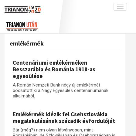
Toggle
navigati
Projekt
Rólunk
Előzmények
Hírek
A kutatócsoport működéséről
Nemzetközi kontextus: iratok és
emlékérmék
interpretációk
Blog
Munkatársaink
Az összeomlás és a magyar társadalom
Krónika
Centenáriumi emlékérméken
A békerendszer megszilárdulása
Galéria
Besszarábia és Románia 1918-as
egyesülése
Utókor és emlékezet
Adatbázis
A Román Nemzeti Bank négy új emlékérmét
Visszhang
Emlékművek (feltöltés alatt)
bocsátott ki a Nagy Egyesülés centenáriumának
Publikációk
alkalmából.
Menekültek
Kapcsolat
Emlékérmék idézik fel Csehszlovákia
Trianon-kommentár
megalakulásának századik évfordulóját
Dokumentumok
Bár (még?) nem olyan látványosan, mint
A trianoni szerződés
Romániában, de Szlovákiában és Csehországban is