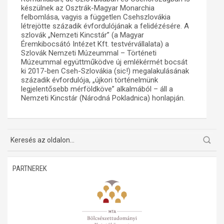
készülnek az Osztrák-Magyar Monarchia
Műhelymunkák
felbomlása, vagyis a független Csehszlovákia
létrejötte századik évfordulójának a felidézésére. A
szlovák „Nemzeti Kincstár” (a Magyar
Éremkibocsátó Intézet Kft. testvérvállalata) a
Szlovák Nemzeti Múzeummal – Történeti
Múzeummal együttműködve új emlékérmét bocsát
ki 2017-ben Cseh-Szlovákia (sic!) megalakulásának
századik évfordulója, „újkori történelmünk
legjelentősebb mérföldköve” alkalmából – áll a
Nemzeti Kincstár (Národná Pokladnica) honlapján.
PARTNEREK