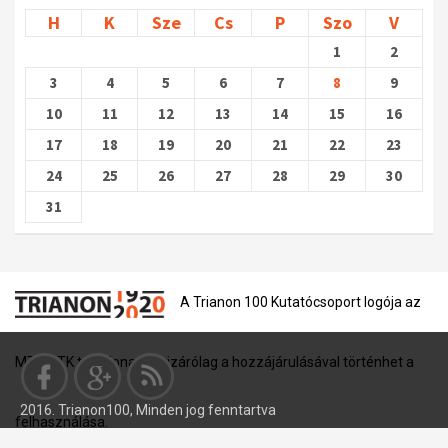
H
K
Sze
Cs
P
Szo
V
1
2
3
4
5
6
7
8
9
10
11
12
13
14
15
16
17
18
19
20
21
22
23
24
25
26
27
28
29
30
31
A Trianon 100 Kutatócsoport logója az
MTA BTK tulajdona, és kizárólag a hozzájárulásával történhet a
2016. Trianon100, Minden jog fenntartva
felhasználása.