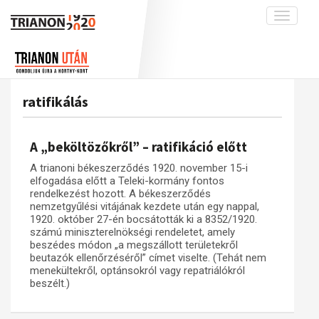
Toggle
navigati
Projekt
Rólunk
Előzmények
Hírek
A kutatócsoport működéséről
Nemzetközi kontextus: iratok és
ratifikálás
interpretációk
Blog
Munkatársaink
Az összeomlás és a magyar társadalom
Krónika
A „beköltözőkről” – ratifikáció előtt
A békerendszer megszilárdulása
Galéria
A trianoni békeszerződés 1920. november 15-i
Utókor és emlékezet
Adatbázis
elfogadása előtt a Teleki-kormány fontos
rendelkezést hozott. A békeszerződés
Visszhang
Emlékművek (feltöltés alatt)
nemzetgyűlési vitájának kezdete után egy nappal,
1920. október 27-én bocsátották ki a 8352/1920.
Publikációk
Menekültek
számú miniszterelnökségi rendeletet, amely
beszédes módon „a megszállott területekről
Kapcsolat
beutazók ellenőrzéséről” címet viselte. (Tehát nem
Trianon-kommentár
menekültekről, optánsokról vagy repatriálókról
beszélt.)
Dokumentumok
A trianoni szerződés