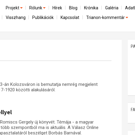
Projekt
Rólunk
Hírek
Blog
Krónika
Galéria
Adat
Visszhang
Publikációk
Kapcsolat
Trianon-kommentár
Előzmények
A kutatócsoport működéséről
Emlék
Dokumentumok
Nemzetközi kontextus: iratok és interpretációk
Munkatársaink
Mene
A trianoni szerződés
Az összeomlás és a magyar társadalom
P
Műhelymunkák
A békerendszer megszilárdulása
Utókor és emlékezet
13-án Kolozsváron is bemutatja nemrég megjelent
7-1920 közötti alakulásáról.
F
llyel
Romiscs Gergely új könyvét. Témája - a magyar
- több szempontból ma is aktuális. A Válasz Online
pasztalatáról beszélget Borbás Barnával.