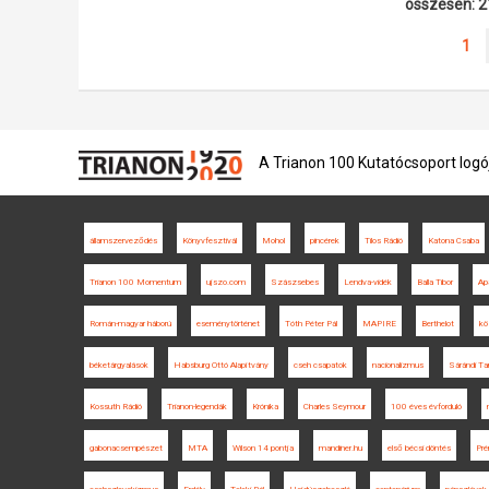
összesen: 2
1
A Trianon 100 Kutatócsoport logó
államszerveződés
Könyvfesztivál
Mohol
pincérek
Tilos Rádió
Katona Csaba
Trianon 100 Momentum
ujszo.com
Szászsebes
Lendva-vidék
Balla Tibor
Ap
Román-magyar háború
eseménytörténet
Tóth Péter Pál
MAPIRE
Berthelot
kö
béketárgyalások
Habsburg Ottó Alapítvány
cseh csapatok
nacionalizmus
Sárándi T
Kossuth Rádió
Trianon-legendák
Krónika
Charles Seymour
100 éves évforduló
gabonacsempészet
MTA
Wilson 14 pontja
mandiner.hu
első bécsi döntés
Pré