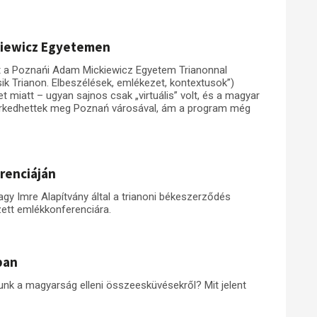
kiewicz Egyetemen
tt a Poznańi Adam Mickiewicz Egyetem Trianonnal
sik Trianon. Elbeszélések, emlékezet, kontextusok”)
et miatt – ugyan sajnos csak „virtuális” volt, és a magyar
merkedhettek meg Poznań városával, ám a program még
erenciáján
gy Imre Alapítvány által a trianoni békeszerződés
zett emlékkonferenciára.
ban
junk a magyarság elleni összeesküvésekről? Mit jelent