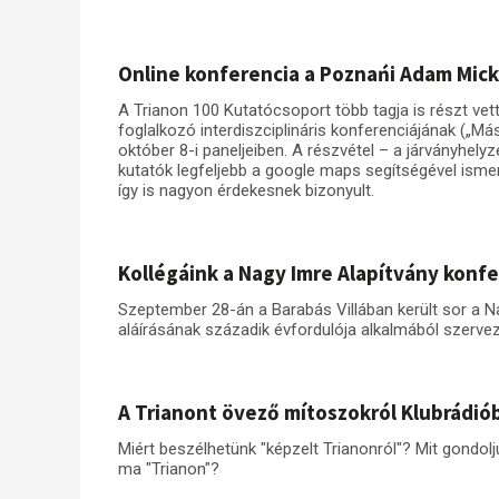
Online konferencia a Poznańi Adam Mic
A Trianon 100 Kutatócsoport több tagja is részt ve
foglalkozó interdiszciplináris konferenciájának („Má
október 8-i paneljeiben. A részvétel – a járványhelyz
kutatók legfeljebb a google maps segítségével is
így is nagyon érdekesnek bizonyult.
Kollégáink a Nagy Imre Alapítvány konf
Szeptember 28-án a Barabás Villában került sor a Na
aláírásának századik évfordulója alkalmából szerve
A Trianont övező mítoszokról Klubrádió
Miért beszélhetünk "képzelt Trianonról"? Mit gondol
ma "Trianon"?