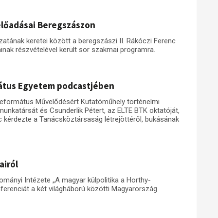
előadásai Beregszászon
nak keretei között a beregszászi II. Rákóczi Ferenc
inak részvételével került sor szakmai programra.
mátus Egyetem podcastjében
eformátus Művelődésért Kutatóműhely történelmi
nkatársát és Csunderlik Pétert, az ELTE BTK oktatóját,
c kérdezte a Tanácsköztársaság létrejöttéről, bukásának
airól
ányi Intézete „A magyar külpolitika a Horthy-
renciát a két világháború közötti Magyarország