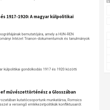
E
és 1917-1920: A magyar külpolitikai
onográfiájának bemutatójára, amely a HUN-REN
dományi Intézet Trianon-dokumentumok és tanulmányok
 külpolitikai gondolkodás 1917 és 1920 közötti
zsef művészettörténész a Glosszában
rozatában kutatócsoportunk munkatársa, Romsics
zel a versengő emlékezetpolitikák konfliktusairól.