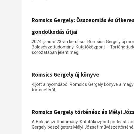
Romsics Gergely: Összeomlás és útkeres
gondolkodás útjai
2024. január 23-án kerül sor Romsics Gergely új m
Bölcsészettudományi Kutatóközpont – Történettu
sorozatában jelent meg.
Romsics Gergely új könyve
Kijött a nyomdából Romsics Gergely könyve a magyar
történetéről.
Romsics Gergely történész és Mélyi Jó
A Bölcsészettudományi Kutatóközpont podcast-so
Gergely beszélgetett Mélyi József művészettörténéss