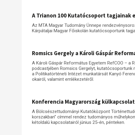
A Trianon 100 Kutatócsoport tagjainak 
Az MTA Magyar Tudomány Ünnepe rendezvénysorozatá
Kárpátaljai Magyar Főiskolán kutatócsoportunk tagja
Romsics Gergely a Károli Gáspár Refor
A Károli Gáspár Református Egyetem RefCOO – a R
podcastjében Romsics Gergelyt, kutatócsoportunk mu
a Politikatörténeti Intézet munkatársát Kanyó Feren
okairól, valamint emlékezetéről.
Konferencia Magyarország külkapcsolat
A Bölcsészettudományi Kutatóközpont Történettudom
korszakban” címmel rendez tudományos műhelykonfe
kétoldalú kapcsolatairól június 25-én, pénteken.