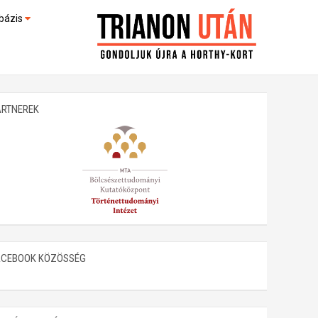
bázis
művek (feltöltés alatt)
kültek
ARTNEREK
ACEBOOK KÖZÖSSÉG