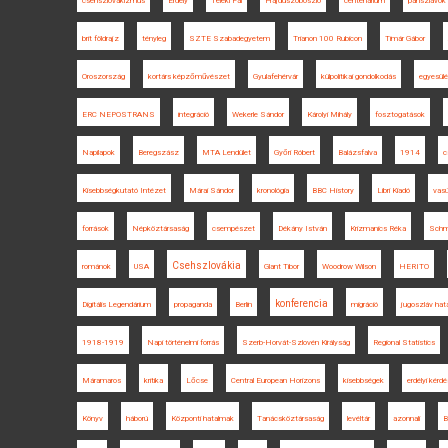
csehszlovakizmus
Erdély
Teleki Pál
Hajdúszoboszló
centenárium
pánszlávok
brit földrajz
tényleg
SZTE Szabadegyetem
Trianon 100 Rubicon
Timár Gábor
Oroszország
kortárs képzőművészet
Gyulafehérvár
külpolitikai gondolkodás
egyesül
ERC NEPOSTRANS
integráció
Wekerle Sándor
Károlyi Mihály
fosztogatások
Napilapok
Beregszász
MTA Lendület
Győri Róbert
Balázsfalva
1914
c
Kisebbségkutató Intézet
Márai Sándor
kronológia
BBC History
Libri Kiadó
vasú
források
Népköztársaság
csempészet
Dékány István
Krizmanics Réka
Schmi
Csehszlovákia
románok
USA
Glant Tibor
Woodrow Wilson
HERITO
konferencia
Digitális Legendárium
propaganda
Berlin
migráció
jugoszláv hat
1918-1919
Napi történelmi forrás
Szerb-Horvát-Szlovén Királyság
Regional Statistics
Máramaros
kritika
Lőcse
Central European Horizons
kisebbségek
erdélyi kérdé
Könyv
háború
Központi hatalmak
Tanácsköztársaság
levéltár
azonnali
B