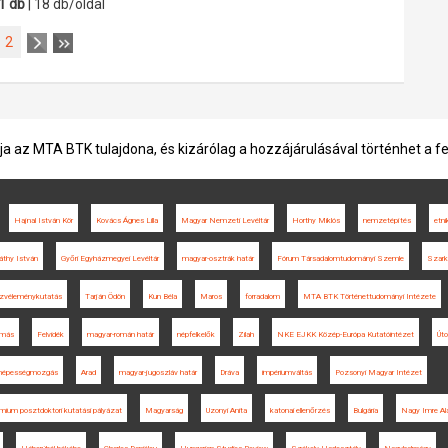
1 db
| 18 db/oldal
2
ja az MTA BTK tulajdona, és kizárólag a hozzájárulásával történhet a f
Hajnal István Kör
Kovács Ágnes Lilla
Magyar Nemzeti Levéltár
Horthy Miklós
nemzetépítés
etni
áthy István
Győri Egyházmegyei Levéltár
magyar-osztrák határ
Fórum Társadalomtudományi Szemle
Szark
zvéleménykutatás
Tarján Ödön
Kun Béla
Maros
forradalom
MTA BTK Történettudományi Intézete
amás
Felvidék
magyar-román határ
népfelkelők
Zilah
NKE EJKK Közép-Európa Kutatóintézet
Út
népességmozgás
Arad
magyar-jugoszláv határ
Dráva
impériumváltás
Pozsonyi Magyar Intézet
mium posztdoktori kutatási pályázat
Magyarság
Uzonyi Anita
katonai ellenőrzés
Bulgária
Nagy Imre Al