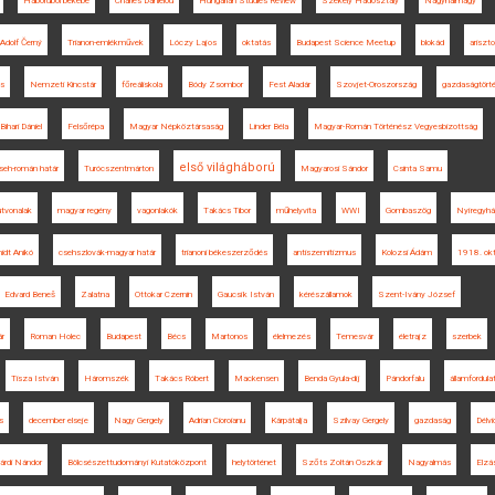
Háborúból békébe
Charles Daniélou
Hungarian Studies Review
Székely Hadosztály
Nagyhalmágy
Adolf Černý
Trianon-emlékművek
Lóczy Lajos
oktatás
Budapest Science Meetup
blokád
ariszto
és
Nemzeti Kincstár
főreáliskola
Bódy Zsombor
Fest Aladár
Szovjet-Oroszország
gazdaságtört
Bihari Dániel
Felsőrépa
Magyar Népköztársaság
Linder Béla
Magyar-Román Történész Vegyesbizottság
első világháború
seh-román határ
Turócszentmárton
Magyarosi Sándor
Csinta Samu
tvonalak
magyar regény
vagonlakók
Takács Tibor
műhelyvita
WWI
Gombaszög
Nyíregyh
dt Anikó
csehszlovák-magyar határ
trianoni békeszerződés
antiszemitizmus
Kolozsi Ádám
1918. okt
Edvard Beneš
Zalatna
Ottokar Czernin
Gaucsík István
kérészállamok
Szent-Ivány József
ár
Roman Holec
Budapest
Bécs
Martonos
élelmezés
Temesvár
életrajz
szerbek
Tisza István
Háromszék
Takács Róbert
Mackensen
Benda Gyula-díj
Pándorfalu
államfordula
s
december elseje
Nagy Gergely
Adrian Cioroianu
Kárpátalja
Szilvay Gergely
gazdaság
Délvi
árdi Nándor
Bölcsészettudományi Kutatóközpont
helytörténet
Szőts Zoltán Oszkár
Nagyalmás
Elzá