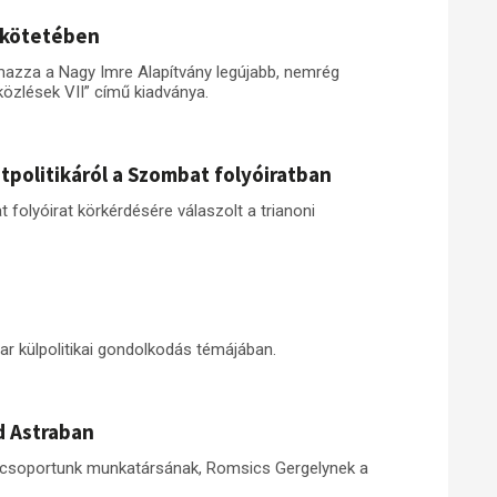
y kötetében
mazza a Nagy Imre Alapítvány legújabb, nemrég
közlések VII” című kiadványa.
tpolitikáról a Szombat folyóiratban
folyóirat körkérdésére válaszolt a trianoni
r külpolitikai gondolkodás témájában.
d Astraban
tócsoportunk munkatársának, Romsics Gergelynek a