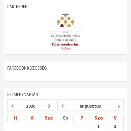
PARTNEREK
Műhelymunkák
FACEBOOK KÖZÖSSÉG
ESEMÉNYNAPTÁR
2026
augusztus
H
K
Sze
Cs
P
Szo
V
1
2