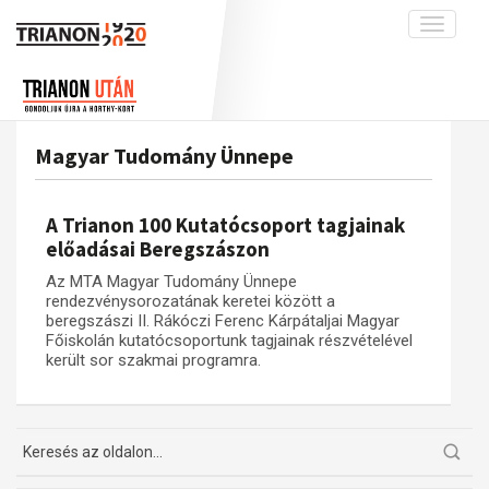
Toggle
navigati
Projekt
Rólunk
Előzmények
Hírek
A kutatócsoport működéséről
Nemzetközi kontextus: iratok és
Magyar Tudomány Ünnepe
interpretációk
Blog
Munkatársaink
Az összeomlás és a magyar társadalom
Krónika
A Trianon 100 Kutatócsoport tagjainak
A békerendszer megszilárdulása
Galéria
előadásai Beregszászon
Utókor és emlékezet
Adatbázis
Az MTA Magyar Tudomány Ünnepe
rendezvénysorozatának keretei között a
Visszhang
Emlékművek (feltöltés alatt)
beregszászi II. Rákóczi Ferenc Kárpátaljai Magyar
Főiskolán kutatócsoportunk tagjainak részvételével
Publikációk
Menekültek
került sor szakmai programra.
Kapcsolat
Trianon-kommentár
Dokumentumok
A trianoni szerződés