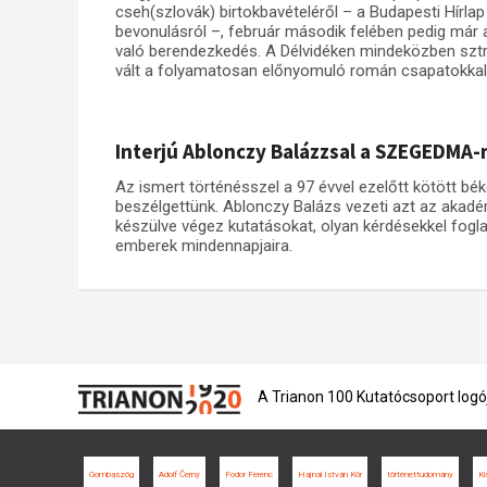
cseh(szlovák) birtokbavételéről – a Budapesti Hírlap
bevonulásról –, február második felében pedig már ar
való berendezkedés. A Délvidéken mindeközben sztrá
vált a folyamatosan előnyomuló román csapatokkal 
Interjú Ablonczy Balázzsal a SZEGEDMA-
Az ismert történésszel a 97 évvel ezelőtt kötött bé
beszélgettünk. Ablonczy Balázs vezeti azt az akadé
készülve végez kutatásokat, olyan kérdésekkel fogla
emberek mindennapjaira.
A Trianon 100 Kutatócsoport logó
Gombaszög
Adolf Černý
Fodor Ferenc
Hajnal István Kör
történettudomány
Ki