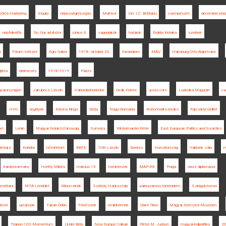
Vörös Hadsereg
Inquiry
népességmozgás
Múlt-kor
Ion. I.C. Brătianu
csempészet
december else
népfelkelők
Sic Itur ad Astra
június 4.
vagonlakók
határok
Erdélyi Krónika
szerbek
g
Fórum Intézet
Egry Gábor
1918. október 30.
forradalom
MÁV
Habsburg Ottó Alapítvány
jléta
élelmezés
1918-1919
Párizs
gyarországon
Jakubecz László
Háborúból békébe
Deák Ferenc
ujszo.com
Ludovika Magazin
cs
HVG
segélyek
Katona Kinga
Déda
Nagy-Románia
Kratochwill ezredes
Rajcsányi Gellért
et
Lenin
Magyar Népköztársaság
Somorja
Wintermantel Péter
East European Politics and Societies
életrajz
Korridor
nőtörténet
BBTE
Tóth László
Eperjes
Horvátország
Vallasek Júlia
m
Károlyi-kormány
Horthy Miklós
március 15.
határtervek
MAPIRE
Prága
olasz diplomácia
evéltára
MTA Lendület
Wilson elnök
Székely Hadosztály
párhuzamos történelem
Szilágykövesd
levél
optánsok
Tarján Ödön
Felsőszék
emlékérmék
Glant Tibor
Magyar Nemzeti Múzeum
Trianon 100 Momentum
Linder Béla
New Europe College
Pieter M. Judson
magyar külpolitika
2