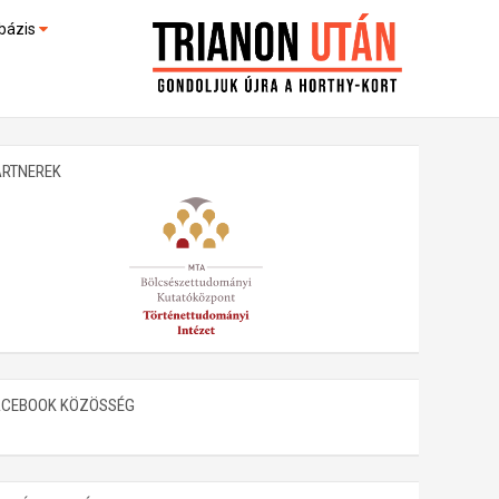
bázis
művek (feltöltés alatt)
kültek
ARTNEREK
ACEBOOK KÖZÖSSÉG