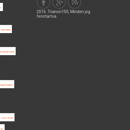
je
2016. Trianon100, Minden jog
fenntartva
Libri Kiadó
eh-román határ
agyar regény
Tost László
020