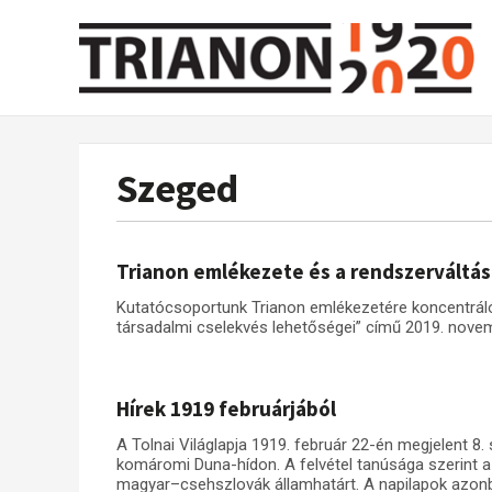
Szeged
Trianon emlékezete és a rendszerváltás
Kutatócsoportunk Trianon emlékezetére koncentráló 
társadalmi cselekvés lehetőségei” című 2019. nove
Hírek 1919 februárjából
A Tolnai Világlapja 1919. február 22-én megjelent 8
komáromi Duna-hídon. A felvétel tanúsága szerint a
magyar–csehszlovák államhatárt. A napilapok azo