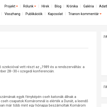
Projekt
Rólunk
Hírek
Blog
Krónika
Galéria
Adat
Visszhang
Publikációk
Kapcsolat
Trianon-kommentár
Előzmények
A kutatócsoport működéséről
Emlék
Dokumentumok
Nemzetközi kontextus: iratok és interpretációk
Munkatársaink
Mene
A trianoni szerződés
Az összeomlás és a magyar társadalom
P
Műhelymunkák
A békerendszer megszilárdulása
Utókor és emlékezet
szekcióval vett részt az „1989 és a rendszerváltás: a
mber 28–30-i szegedi konferencián.
F
. számának egyik fényképén cseh katonák állnak a
 cseh csapatok Komáromnál is elérték a Dunát, a leendő
nban már több mint egy hónapja beszámoltak Komárom