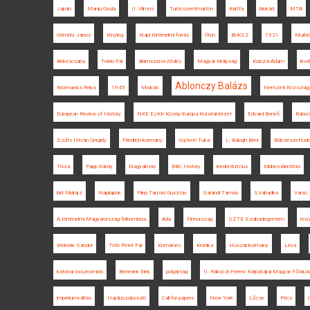
Japán
Maniu Gyula
II. Vilmos
Turócszentmárton
Bártfa
blokád
MTA
Gömöry János
tényleg
Napi történelmi forrás
Úton
BUKSZ
1921
Murber
Békéscsaba
Teleki Pál
államszerveződés
Magyar Királyság
Kolozsi Ádám
levé
Ablonczy Balázs
Krizmanics Réka
1945
Miskolc
Nemzeti Közszolgá
European Review of History
NKE EJKK Közép-Európa Kutatóintézet
Edvard Beneš
Balas
Szűts István Gergely
Friedrich-kormány
Vojtech Tuka
L. Balogh Béni
Bölcsészettud
Tisza
Papp Károly
Nagyalmás
BBC History
irredentizmus
többes identitás
brit földrajz
Napilapok
Filep Tamás Gusztáv
Sárándi Tamás
Szabadka
Varsó
A történelmi Magyarország felbomlása
Ada
Finnország
SZTE Szabadegyetem
rev
Wekerle Sándor
Tóth Péter Pál
Komárom
Krónika
Huszár-kormány
Léva
katonai összeomlás
Benedek Elek
polgárság
II. Rákóczi Ferenc Kárpátaljai Magyar Főiskol
impériumváltás
Hajdúszoboszló
Call for papers
New York
Lőcse
Pécs