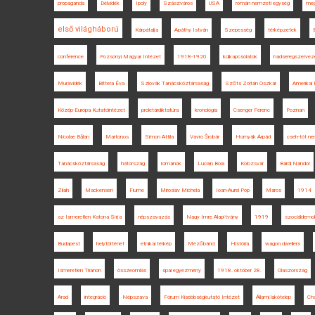
propaganda
Délvidék
Ipoly
Szászváros
USA
román nemzeti egység
meg
első világháború
Kárpátalja
Apáthy István
Szepesség
térképzetek
conference
Pozsonyi Magyar Intézet
1918-1920
külkapcsolatok
hadseregszervez
Muravidék
Bittera Éva
Szlovák Tanácsköztársaság
Szőts Zoltán Oszkár
Amerikai 
Közép-Európa Kutatóintézet
proletárdiktatúra
kronológia
Csenger Ferenc
Poznan
Nicolae Bălan
Martonos
Simon Attila
Vavro Šrobár
Hornyák Árpád
cseh-tót ne
Tanácsköztársaság
hátország
románok
Lucian Boia
Kolozsvár
Bárdi Nándor
Zilah
Mackensen
Fiume
Miroslav Michela
Ioan-Aurel Pop
Maros
1914
az Ismeretlen Katona Sírja
népszavazás
Nagy Imre Alapítvány
1919
szociáldemo
Budapest
helytörténet
etnikai térkép
Mezőbánd
História
wagon dwellers
Ismeretlen Trianon
összeomlás
spai egyezmény
1918. október 28.
Olaszország
Arad
integráció
Népszava
Fórum Kisebbségkutató Intézet
Állami lakótelep
Ch