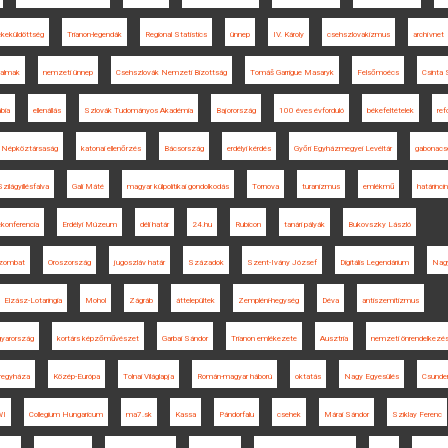
keküldöttség
Trianon-legendák
Regional Statistics
ünnep
IV. Károly
csehszlovakizmus
archívnet
talmak
nemzeti ünnep
Csehszlovák Nemzeti Bizottság
Tomáš Garrigue Masaryk
Felsőmoécs
Csinta
bia
ellenállás
Szlovák Tudományos Akadémia
Bajorország
100 éves évforduló
békefeltételek
ref
Népköztársaság
katonai ellenőrzés
Bácsország
erdélyi kérdés
Győri Egyházmegyei Levéltár
gabonac
Szilágyillésfalva
Gali Máté
magyar külpolitikai gondolkodás
Tornova
turanizmus
emlékmű
határinci
ekonferencia
Erdélyi Múzeum
déli határ
24.hu
Rubicon
tanári pályák
Bukovszky László
zombat
Oroszország
jugoszláv határ
Századok
Szent-Ivány József
Digitális Legendárium
Nag
Elzász-Lotaringia
Mohol
Zágráb
áttelepültek
Zempléni-hegység
Déva
antiszemitizmus
yarország
kortárs képzőművészet
Garbai Sándor
Trianon emlékezete
Ausztria
nemzeti önrendelkezé
regyháza
Közép-Európa
Tolnai Világlapja
Román-magyar háború
oktatás
Nagy Egyesülés
Csunder
WI
Collegium Hungaricum
ma7.sk
Kassa
Pándorfalu
csehek
Márai Sándor
Sziklay Ferenc