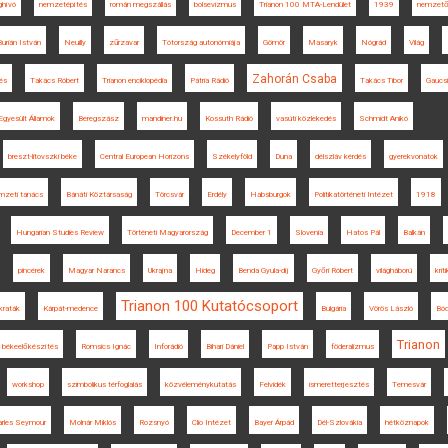
hívó
nemzetépítés
román megszállás
bolsevizmus
Trianon 100 MTA-Lendület
1939
nemzető
Burián István
Neuilly
zűrzavar
Tótország autonómiája
Gömör
Masaryk
Nógrád
Világ
Zahorán Csaba
és
Takács Róbert
Trianon enciklopédia
Pátria Rádió
Takács Tibor
Gaucsí
Egyesült Államok
Beregszász
mandiner.hu
Kossuth Rádió
vasúti közlekedés
Schmidt Anikó
breszt-litovszki béke
Central European Horizons
Székelyföld
Duna
délszláv kérdés
gyerekvonatok
mzeti tanács
Bánáti Köztársaság
Törcsvár
Erdély
Habsburgok
Politikatörténeti Intézet
1918
Hungarian Studies Review
Történeti Magyarország
December 1
Slovenia
Hatos Pál
Balkán
pincérek
Magyar Narancs
Ukrajna
Hideg
Benda Gyula-díj
Győri Róbert
világháború
krit
Trianon 100 Kutatócsoport
kraták
Kárpát-medence
Bulgária
Vörös László
Bó
Trianon
békeelőkészítés
Romsics Ignác
Inforádió
Bihari Dániel
Papp István
föderalizmus
workshop
szimbolikus térfoglalás
közvéleménykutatás
Felvidék
ismeretterjesztés
Temesvár
arles Seymour
Molnár Miklós
Rozsnyó
Clio Intézet
Bayer Árpád
Dél-Szlovákia
hétköznapok