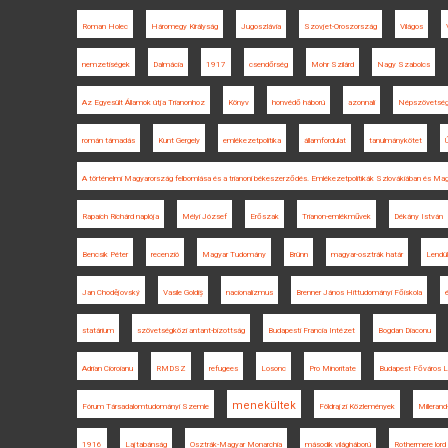
Roman Holec
Háromegy Királyság
Jugoszlávia
Szovjet-Oroszország
Világos
nemzetiségek
Dalmácia
1917
csendőrség
Mohr Szilárd
Nagy Szabolcs
Az Egyesült Államok útja Trianonhoz
Könyv
honvédő háború
azonnali
Népszövetsé
román támadás
Kunt Gergely
emlékezetpolitika
államfordulat
tanulmánykötet
Ú
A történelmi Magyarország felbomlása és a trianoni békeszerződés. Emlékezetpolitikák Szlovákiában és Ma
Rapaich Richárd naplója
Mélyi József
Erőszak
Trianon-emlékművek
Dékány István
Bencsik Péter
recenzió
Magyar Tudomány
Brünn
magyar-osztrák határ
Lendül
Jan Chodějovský
Vasile Goldiș
nacionalizmus
Brenner János Hittudományi Főiskola
statárium
szövetségközi antant-bizottság
Budapesti Francia Intézet
Bogdan Diaconu
Adrian Cioroianu
RMDSZ
refugees
Losonc
Pro Minoritate
Budapest Főváros L
menekültek
Fórum Társadalomtudományi Szemle
Földrajzi Közlemények
Millerand-
1916
Lajtabánság
Osztrák-Magyar Monarchia
második világháború
Rothermere lord