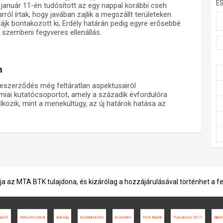
E
 január 11-én tudósított az egy nappal korábbi cseh
ról írtak, hogy javában zajlik a megszállt területeken
jk bontakozott ki, Erdély határán pedig egyre erősebbé
szembeni fegyveres ellenállás.
n
keszerződés még feltáratlan aspektusairól
miai kutatócsoportot, amely a századik évfordulóra
lkozik, mint a menekültügy, az új határok hatása az
ja az MTA BTK tulajdona, és kizárólag a hozzájárulásával történhet a f
sjenő
Könyvfesztivál
Bánság
közélelmezés
leszerelés
Fest Aladár
Tusványos 2017
diplo