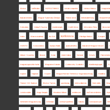
Elzász
ratifikálás
NEPOSTRANS
román csapatok
Juhász Balázs
magyar bé
Bukaresti béke
Magyar Tudomány Ünnepe
Trianon árvái
békeküldöttség
Központi ha
Szlovákia
Heilauf Zsuzsa
kisebbségek
Csáth Géza
Mészáros Flóra
Besszará
konferencia
Index
Marosvásárhely
Az Est
Pálvölgyi Balázs
Szeged
HERITO
Szászsebes
Európa Rádió
spanyolnátha
Bukaresti Magyar Intézet
Wilson 14 pontja
Brassó
Svájc
Koloh Gábor
források
Smuts
Párizsi bék
magyar-jugoszláv határ
Magyarosi Sándor
Czáboczky Szabolcs
kisebbségi jogok
S
Sopron
migráció
14 pont
Magyar-Román Történész Vegyesbizottság
mobilitás
Trianon 100 Rubicon
Révész Tamás
gazdaság
kérészállamok
Ruhr-vidék
Mag
Lendva-vidék
Nagy Gergely
Woodrow Wilson
emlékezet
első bécsi döntés
Nyí
történelmi Magyarország
évforduló
centrum-periféria
háború
koncepciós per
W