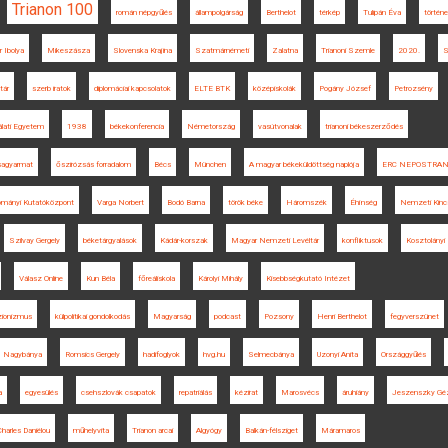
Trianon 100
román népgyűlés
állampolgárság
Berthelot
térkép
Tulipán Éva
történ
 Ibolya
Mikeszásza
Slovenska Krajina
Szatmárnémeti
Zalatna
Trianoni Szemle
2020.
S
ltár
szerb iratok
diplomáciai kapcsolatok
ELTE BTK
középiskolák
Pogány József
Petrozsény
lati Egyetem
1938
békekonferencia
Németország
vasútvonalak
trianoni békeszerződés
sagyarmat
őszirózsás forradalom
Bécs
München
A magyar békeküldöttség naplója
ERC NEPOSTRA
ományi Kutatóközpont
Varga Norbert
Bodó Barna
török béke
Háromszék
Éhínség
Nemzeti Kinc
Szilvay Gergely
béketárgyalások
Kádár-korszak
Magyar Nemzeti Levéltár
konfliktusok
Kosztolányi
Válasz Online
Kun Béla
főreáliskola
Károlyi Mihály
Kisebbségkutató Intézet
izionizmus
külpolitikai gondolkodás
Magyarság
podcast
Pozsony
Henri Berthelot
fegyverszünet
Nagybánya
Romsics Gergely
hadifoglyok
hvg.hu
Selmecbánya
Uzonyi Anita
Országgyűlés
a
egyesülés
csehszlovák csapatok
repatriálás
kézirat
Marosvécs
áruhiány
Jeszenszky Gé
Charles Daniélou
műhelyvita
Trianon arcai
Algyógy
Balkán-félsziget
Máramaros