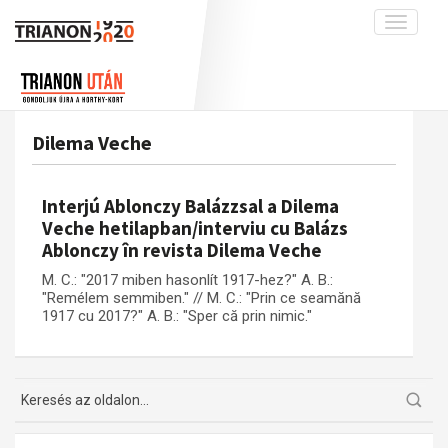
Toggle
navigati
Projekt
Rólunk
Előzmények
Hírek
A kutatócsoport működéséről
Nemzetközi kontextus: iratok és
Dilema Veche
interpretációk
Blog
Munkatársaink
Az összeomlás és a magyar társadalom
Krónika
Interjú Ablonczy Balázzsal a Dilema
A békerendszer megszilárdulása
Galéria
Veche hetilapban/interviu cu Balázs
Ablonczy în revista Dilema Veche
Utókor és emlékezet
Adatbázis
M. C.: "2017 miben hasonlít 1917-hez?" A. B.:
Visszhang
Emlékművek (feltöltés alatt)
"Remélem semmiben." // M. C.: "Prin ce seamănă
Publikációk
1917 cu 2017?" A. B.: "Sper că prin nimic."
Menekültek
Kapcsolat
Trianon-kommentár
Dokumentumok
A trianoni szerződés