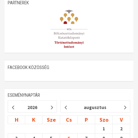
PARTNEREK
Műhelymunkák
FACEBOOK KÖZÖSSÉG
ESEMÉNYNAPTÁR
2026
augusztus
H
K
Sze
Cs
P
Szo
V
1
2