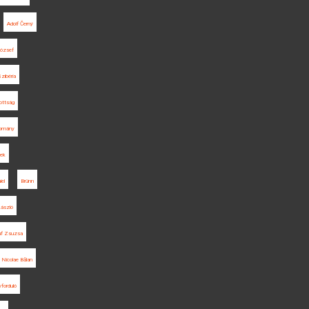
Adolf Černý
ózsef
zibéria
ottság
omány
gek
el
Brünn
ászló
uf Zsuzsa
Nicolae Bălan
vforduló