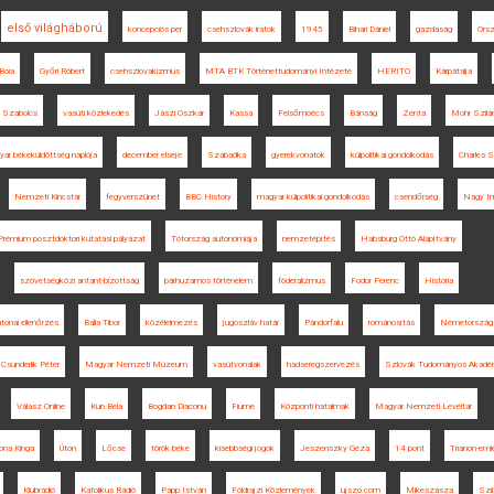
első világháború
koncepciós per
csehszlovák iratok
1945
Bihari Dániel
gazdaság
Orsz
Boia
Győri Róbert
csehszlovakizmus
MTA BTK Történettudományi Intézete
HERITO
Kárpátalja
 Szabolcs
vasúti közlekedés
Jászi Oszkár
Kassa
Felsőmoécs
Bánság
Zenta
Mohr Szilá
ar békeküldöttség naplója
december elseje
Szabadka
gyerekvonatok
külpolitikai gondolkodás
Charles 
Nemzeti Kincstár
fegyverszünet
BBC History
magyar külpolitikai gondolkodás
csendőrség
Nagy Im
Prémium posztdoktori kutatási pályázat
Tótország autonómiája
nemzetépítés
Habsburg Ottó Alapítvány
szövetségközi antant-bizottság
párhuzamos történelem
föderalizmus
Fodor Ferenc
História
tonai ellenőrzés
Balla Tibor
közélelmezés
jugoszláv határ
Pándorfalu
románosítás
Németország
Csunderlik Péter
Magyar Nemzeti Múzeum
vasútvonalak
hadseregszervezés
Szlovák Tudományos Akadé
Válasz Online
Kun Béla
Bogdan Diaconu
Fiume
Központi hatalmak
Magyar Nemzeti Levéltár
ona Kinga
Úton
Lőcse
török béke
kisebbségi jogok
Jeszenszky Géza
14 pont
Trianon-em
Klubrádió
Katolikus Rádió
Papp István
Földrajzi Közlemények
ujszo.com
Mikeszásza
Szil