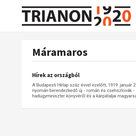
Máramaros
Hírek az országból
A Budapesti Hírlap száz évvel ezelőtt, 1919. januá
nyomán berendezkedő új - román és csehszlovák - hat
hadügyminiszter könyvéről és a kárpátaljai magyars