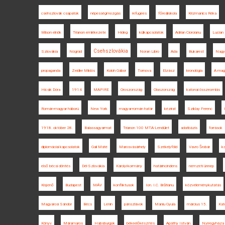
csehszlovák csapatok
népességmozgás
refugees
főreáliskola
Krizmanics Réka
Wilson elnök
Trianon emlékezete
Hideg
külkapcsolatok
Adrian Cioroianu
Lucian 
Csehszlovákia
Szlovákia
Nógrád
Noran Libro
Ada
Bukarest
Nagy
propaganda
Zeidler Miklós
Koloh Gábor
Tornova
Elzász
kronológia
A magy
Hicsik Dóra
1914
MAPIRE
Oroszország
Olaszország
katonai összeomlás
Román-magyar háború
New York
magyar-román határ
kézirat
Sziklay Ferenc
1918. október 28.
Balassagyarmat
Trianon 100 MTA-Lendület
adatbázis
források
diplomáciai kapcsolatok
Gali Máté
Marosvásárhely
Székelyföld
Vavro Šrobár
ka
első bécsi döntés
Dél-Szlovákia
Károlyi-kormány
határincindens
nemzeti ünnep
Kisjenő
Budapest
MÁV
konfliktusok
Ion. I.C. Brătianu
közvéleménykutatás
Magyarosi Sándor
Bécs
Lenin
pánszlávok
Maniu Gyula
március 15.
Kat
Könyv
Máramaros
Habsburgok
békeelőkészítés
Apáthy István
Nyíregyháza