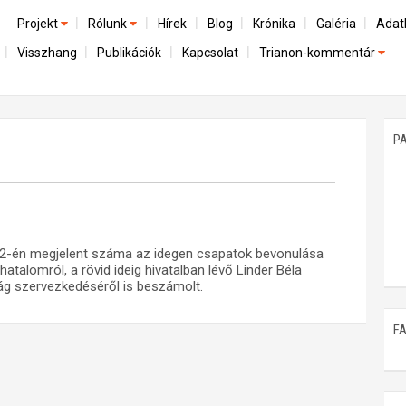
Projekt
Rólunk
Hírek
Blog
Krónika
Galéria
Adat
Visszhang
Publikációk
Kapcsolat
Trianon-kommentár
Előzmények
A kutatócsoport működéséről
Emlék
Dokumentumok
Nemzetközi kontextus: iratok és interpretációk
Munkatársaink
Mene
A trianoni szerződés
Az összeomlás és a magyar társadalom
P
Műhelymunkák
A békerendszer megszilárdulása
Utókor és emlékezet
r 22-én megjelent száma az idegen csapatok bevonulása
alomról, a rövid ideig hivatalban lévő Linder Béla
ág szervezkedéséről is beszámolt.
F