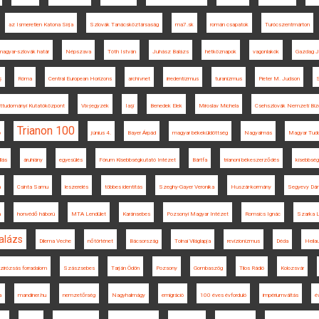
az Ismeretlen Katona Sírja
Szlovák Tanácsköztársaság
ma7.sk
román csapatok
Turócszentmárton
magyar-szlovák határ
Népszava
Tóth István
Juhász Balázs
hétköznapok
vagonlakók
Gazdag J
ș
Róma
Central European Horizons
archívnet
irredentizmus
turanizmus
Pieter M. Judson
S
ttudományi Kutatóközpont
Vix-jegyzék
Iaşi
Benedek Elek
Miroslav Michela
Csehszlovák Nemzeti Biz
Trianon 100
ó
június 4.
Bayer Árpád
magyar békeküldöttség
Nagyalmás
Magyar Tud
llás
áruhiány
egyesülés
Fórum Kisebbségkutató Intézet
Bártfa
trianoni békeszerződés
kisebbsé
a
Csinta Samu
leszerelés
többes identitás
Szeghy-Gayer Veronika
Huszár-kormány
Segyevy Dáni
a
honvédő háború
MTA Lendület
Karánsebes
Pozsonyi Magyar Intézet
Romsics Ignác
Szarka L
alázs
Dilema Veche
nőtörténet
Bácsország
Tolnai Világlapja
revizionizmus
Déda
Heila
zirózsás forradalom
Szászsebes
Tarján Ödön
Pozsony
Gombaszög
Tilos Rádió
Kolozsvár
a
mandiner.hu
nemzetőrség
Nagyhalmágy
emigráció
100 éves évforduló
impériumváltás
é