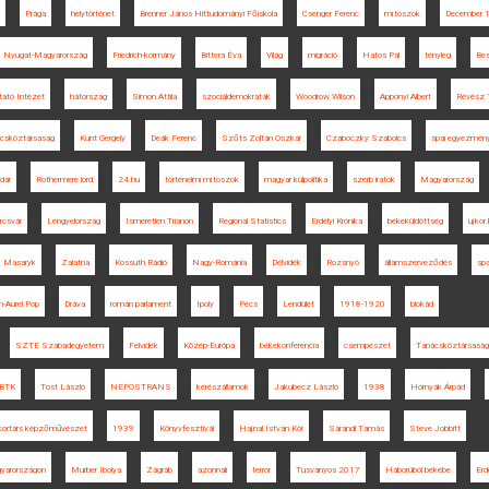
Prága
helytörténet
Brenner János Hittudományi Főiskola
Csenger Ferenc
mítoszok
December 
Nyugat-Magyarország
Friedrich-kormány
Bittera Éva
Világ
migráció
Hatos Pál
tényleg
Bes
tató Intézet
hátország
Simon Attila
szociáldemokraták
Woodrow Wilson
Apponyi Albert
Révész
ácsköztársaság
Kunt Gergely
Deák Ferenc
Szőts Zoltán Oszkár
Czáboczky Szabolcs
spai egyezmén
dár
Rothermere lord
24.hu
történelmi mítoszok
magyar külpolitika
szerb iratok
Magyarország
rcsvár
Lengyelország
Ismeretlen Trianon
Regional Statistics
Erdélyi Krónika
békeküldöttség
ujkor
Masaryk
Zalatna
Kossuth Rádió
Nagy-Románia
Délvidék
Rozsnyó
államszerveződés
spa
n-Aurel Pop
Dráva
román parlament
Ipoly
Pécs
Lendület
1918-1920
blokád
SZTE Szabadegyetem
Felvidék
Közép-Európa
békekonferencia
csempészet
Tanácsköztársaság
 BTK
Tost László
NEPOSTRANS
kérészállamok
Jakubecz László
1938
Hornyák Árpád
kortárs képzőművészet
1939
Könyvfesztivál
Hajnal István Kör
Sárándi Tamás
Steve Jobbitt
gyarországon
Murber Ibolya
Zágráb
azonnali
terror
Tusványos 2017
Háborúból békébe
Erd