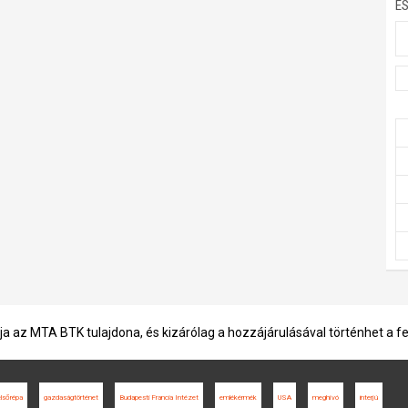
E
ja az MTA BTK tulajdona, és kizárólag a hozzájárulásával történhet a f
lsőrépa
gazdaságtörténet
Budapesti Francia Intézet
emlékérmék
USA
meghívó
interjú