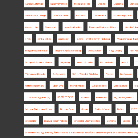
Elzász-Lotaringia
Szatmárnémeti
Mészáros Flóra
Erőszak
Ljubljana
Éhínség
New Europe College
Ottokar Czernin
Komárom
Trianon arcai
román megszállás
összeomlás
Szepesség
georeferált térkép
European Review of History
Kisebbségku
HVG
etnikai térkép
emlékezet
Szerb-Horvát-Szlovén Királyság
Magyarországi Tan
magyar-osztrák határ
Magyar Népköztársaság
Lendva-vidék
Nagy Gergely
Fest Ala
Budapest Science Meetup
polgárság
román támadás
Roman Holec
antant
Tö
Trianon enciklopédia
Szászváros
XVIII. Torockói Diáktábor
Poznan
hadifoglyok
történettudomány
Tulipán Éva
Molnár Miklós
Bukaresti béke
Vörös László
Ioa
konferencia
Történeti Magyarország
Slovenia
élelmezés
Digitális Legendárium
Magyar Tudomány Ünnepe
Bencsik Péter
Japán
Szilágykövesd
Batrina
ELTE
áttelepültek
magyar-román háború
történelmi Magyarország
Somorja
Eperjes
A történelmi Magyarország felbomlása és a trianoni békeszerződés. Emlékezetpolitikák Szlovákiában és Ma