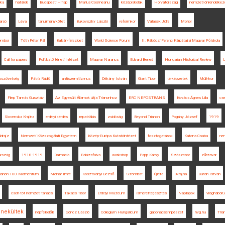
uka
határok
Budapesti Hírlap
Marius Cosmeanu
középiskolák
Horvátország
nemzeti önrendelkez
arsó
Léva
tanulmánykötet
Bukovszky László
reformkor
Vallasek Júlia
Mohol
ombor
Tóth Péter Pál
Balkán-félsziget
World Science Forum
II. Rákóczi Ferenc Kárpátaljai Magyar Főiskola
Call for papers
Politikatörténeti Intézet
Magyar Narancs
Edvard Beneš
Hungarian Historical Review
L
szövetség
Pátria Rádió
antiszemitizmus
Dékány István
Glant Tibor
térképzetek
Múlt-kor
Filep Tamás Gusztáv
Az Egyesült Államok útja Trianonhoz
ERC NEPOSTRANS
Kovács Ágnes Lilla
cs
Slovenska Krajina
erdélyi kérdés
repatriálás
zsidóság
Beyond Trianon
Pogány József
1919
öldrajz
Nemzeti Közszolgálati Egyetem
Közép-Európa Kutatóintézet
fosztogatások
Katona Csaba
ne
ország
1918-1919
Dalmácia
Balázsfalva
workshop
Papp Károly
Szászcsór
zűrzavar
rianon 100 Momentum
Molnár Imre
Kosztolányi Dezső
Szombat
Újléta
Ukrajna
Burián István
cseh-tót nemzeti tanács
Takács Tibor
Erdélyi Múzeum
ismeretterjesztés
Napilapok
világháború
nekültek
népfelkelők
Göncz László
Collegium Hungaricum
gabonacsempészet
hvg.hu
Tria