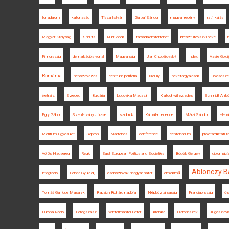
forradalom
katonaság
Tisza István
Garbai Sándor
magyar regény
ratifikálás
Magyar Királyság
Smuts
Ruhr-vidék
társadalomtörténet
breszt-litovszki béke
Finnország
demarkációs vonal
Magyarság
Jan Chodějovský
Index
Vasile Goldi
Románia
népszavazás
centrum-periféria
Neuilly
béketárgyalások
Bölcsésze
életrajz
Szeged
Bulgária
Ludovika Magazin
Kratochwill ezredes
Schmidt Anik
Egry Gábor
Szent-Ivány József
szobrok
Kárpát-medence
Márai Sándor
ellená
Meritum Egyesület
Sopron
Martonos
conference
centenárium
proletárdiktatúr
Vörös Hadsereg
Regio
East European Politics and Societies
Bödők Gergely
diplomáci
Ablonczy B
integráció
Benda Gyula-díj
csehszlovák-magyar határ
emlékmű
Tomáš Garrigue Masaryk
Rapaich Richárd naplója
Népköztársaság
Franciaország
ős
Európa Rádió
Beregszász
Wintermantel Péter
Krónika
Háromszék
Jugoszlávi