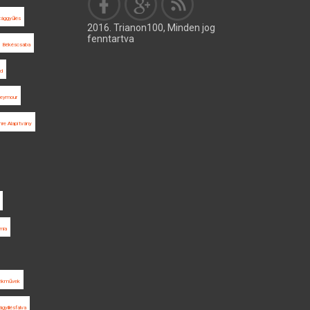
ággyűlés
2016. Trianon100, Minden jog
fenntartva
Békéscsaba
rd
Seymour
re Alapítvány
mia
lékművek
ágyillésfalva