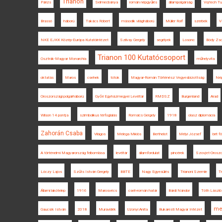
Trianon
Párizs
Selmecbánya
román népgyűlés
állampolgárság
Vojtech T
Brassó
háború
Takács Róbert
második világháború
Müller Rolf
szerbek
V
NKE EJKK Közép-Európa Kutatóintézet
Szilvay Gergely
segélyek
Losonc
Bódy Zs
Trianon 100 Kutatócsoport
Osztrák-Magyar Monarchia
műhelyvita
oktatás
Maros
csehek
tótok
Magyar-Román Történész Vegyesbizottság
Nép
Oroszországi polgárháború
Győri Egyházmegyei Levéltár
RMDSZ
Burgenland
Arad
Wilson 14 pontja
szimbolikus térfoglalás
Romsics Gergely
1918
olasz diplomácia
Zahorán Csaba
Világos
Melega Miklós
Berthelot
Mélyi József
brit f
A történelmi Magyarország felbomlása
levéltár
államfordulat
pincérek
Szovjet-Orosz
Lóczy Lajos
Szűts István Gergely
BBTE
Nagy Egyesülés
Trianoni Szemle
T
Állami lakótelep
1916
Marosvécs
cseh-román határ
Bárdi Nándor
Tóth László
me
Gaucsík István
2018
Muravidék
Uzonyi Anita
Bukaresti Magyar Intézet