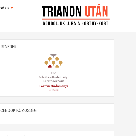
bázis
művek (feltöltés alatt)
kültek
ARTNEREK
ACEBOOK KÖZÖSSÉG