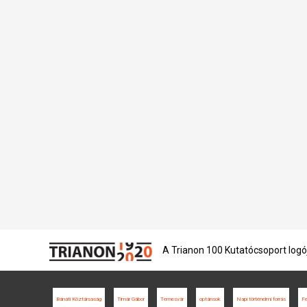
A Trianon 100 Kutatócsoport logó
Bánáti Köztársaság
Timár Gábor
Temesvár
optánsok
Napi történelmi forrás
Fe