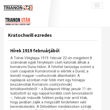
Toggle
navigati
Projekt
Rólunk
Előzmények
Hírek
A kutatócsoport működéséről
Nemzetközi kontextus: iratok és
Kratochwill ezredes
interpretációk
Blog
Munkatársaink
Az összeomlás és a magyar társadalom
Krónika
Hírek 1919 februárjából
A békerendszer megszilárdulása
Galéria
A Tolnai Világlapja 1919. február 22-én megjelent 8.
Utókor és emlékezet
Adatbázis
számának egyik fényképén cseh katonák állnak a
komáromi Duna-hídon. A felvétel tanúsága szerint a
Visszhang
Emlékművek (feltöltés alatt)
cseh csapatok Komáromnál is elérték a Dunát, a
leendő magyar–csehszlovák államhatárt. A
Publikációk
Menekültek
napilapok azonban már több mint egy hónapja
beszámoltak Komárom cseh(szlovák)
Kapcsolat
birtokbavételéről – a Budapesti Hírlap január 11-én
Trianon-kommentár
tudósított az egy nappal korábbi cseh bevonulásról
–, február második felében pedig már arról írtak,
Dokumentumok
hogy javában zajlik a megszállt területeken való
berendezkedés. A Délvidéken mindeközben sztrájk
A trianoni szerződés