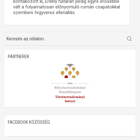
bontakozott ki, Erdély határán pedig egyre erősebbé
vált a folyamatosan előnyomuló román csapatokkal
Műhelymunkák
szembeni fegyveres ellenállás.
PARTNEREK
FACEBOOK KÖZÖSSÉG