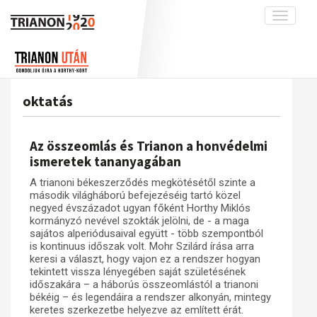
Toggle
navigati
Projekt
Rólunk
Előzmények
Hírek
A kutatócsoport működéséről
Nemzetközi kontextus: iratok és
oktatás
interpretációk
Blog
Munkatársaink
Az összeomlás és a magyar társadalom
Krónika
Az összeomlás és Trianon a honvédelmi
A békerendszer megszilárdulása
Galéria
ismeretek tananyagában
Utókor és emlékezet
Adatbázis
A trianoni békeszerződés megkötésétől szinte a
második világháború befejezéséig tartó közel
Visszhang
Emlékművek (feltöltés alatt)
negyed évszázadot ugyan főként Horthy Miklós
kormányzó nevével szokták jelölni, de - a maga
Publikációk
Menekültek
sajátos alperiódusaival együtt - több szempontból
Kapcsolat
is kontinuus időszak volt. Mohr Szilárd írása arra
keresi a választ, hogy vajon ez a rendszer hogyan
Trianon-kommentár
tekintett vissza lényegében saját születésének
időszakára – a háborús összeomlástól a trianoni
Dokumentumok
békéig – és legendáira a rendszer alkonyán, mintegy
keretes szerkezetbe helyezve az említett érát.
A trianoni szerződés